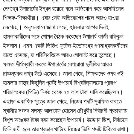
নেপথ্যে উপাচার্যের ইন্ধন রয়েছে বলে অভিযোগ করে আসছিলেন
শিক্ষক-শিক্ষার্থীরা। এবার সেই অভিযোগের পালে আরও হাওয়া
লেগেছে। অনুসন্ধানে জানা গেছে, হামলার আগের দিনই
হামলাকারীদের সঙ্গে গোপন বৈঠক করেছেন উপাচার্য কাজী রফিকুল
ইসলাম। এমন একটি ভিডিও ফুটেজ ইতোমধ্যে গণমাধ্যমকর্মীদের
হাতে এসেছে, যা পরিস্থিতিকে আরও ঘোলাটে করে তুলেছে।
​ক্ষমতা দীর্ঘস্থায়ী করতে উপাচার্যের বেপরোয়া দুর্নীতির আরও
চাঞ্চল্যকর তথ্য উঠে এসেছে। জানা গেছে, শিক্ষকদের ওপর ওই
হামলার মাত্র কিছুদিন পূর্বেই উপাচার্য বিশ্ববিদ্যালয়ের প্রকল্প
পরিচালকের (পিডি) নিকট থেকে ২৫ লাখ টাকা দাবি করেছিলেন।
এছাড়া একাধিক সূত্রে জানা গেছে, নিজের পদটি সুরক্ষিত রাখতে
স্থানীয় সংসদ সদস্য আলতাফ হোসেন চৌধুরীর নির্বাচনী প্রচারণায়
বিপুল অঙ্কের টাকা ব্যয় করেছেন উপাচার্য। উদ্দেশ্য ছিল, নির্বাচনে
তিনি জয়ী হলে তার প্রভাব খাটিয়ে নিজের ভিসি পদটি টিকিয়ে রাখা।