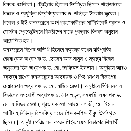
বিষয়ক কর্মশালা। ট্রেইনার হিসেবে উপস্থিত ছিলেন শাহাজালাল
বিজ্ঞান ও প্রযুক্তি বিশ্ববিদ্যালয়ের ড. শহিদুল ইসলাম জুয়েল।
বিকেল ৪ টাই কনফারেন্সে অংশগ্রহণকারীদের সার্টিফিকেট প্রদান ও
পোস্টার প্রেজেন্টেশনে বিজয়ীদের মাঝে পুরষ্কার বিতরণ অনুষ্ঠান
আয়োজিত হয়।
কনফারেন্সে বিশেষ অতিথি হিসেবে বক্তব্য রাখেন যবিপ্রবির
কোষাধ্যক্ষ অধ্যাপক ড. হোসেন আল মামুন ও স্বাস্থ্য বিজ্ঞান
অনুষদের ডিন অধ্যাপক ড. মো. জাফিরুল ইসলাম। অনুষ্ঠানে আরও
বক্তব্য রাখেন কনফারেন্সের আহবায়ক ও পিইএসএস বিভাগের
চেয়ারম্যান অধ্যাপক ড. মো. নাছিম রেজা। অনুষ্ঠানে পিইএসএস
বিভাগের সহযোগী অধ্যাপক ড. শৈবাল চন্দ, সহকারী অধ্যাপক ড.
মো. হামিদুর রহমান, প্রভাষক মো. আরমান গাজী, মো. ইমান
আলীসহ বিভিন্ন বিশ্ববিদ্যালয়ের শিক্ষক-শিক্ষার্থীবৃন্দ উপস্থিত
ছিলেন। অনুষ্ঠান পরিচালনা করেন পিইএসএস বিভাগের শিক্ষার্থী