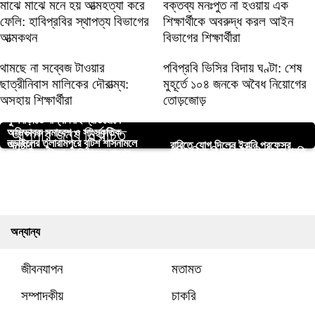
মাঝে মাঝে মনে হয় আত্মহত্যা করে
বক্তব্য মনঃপুত না হওয়ায় এক
ফেলি: হাবিপ্রবির স্থাপত্য বিভাগের
শিক্ষার্থীকে অবরুদ্ধ করল আইন
আত্মকথন
বিভাগের শিক্ষার্থীরা
থামছে না সব্বেজ টাওয়ার
পবিপ্রবি ভিসির বিদায় ঘণ্টা: শেষ
ছাত্রীনিবাস মালিকের দৌরাত্ম্য:
মুহূর্তে ১০৪ জনকে অবৈধ নিয়োগের
অসহায় শিক্ষার্থীরা
তোড়জোড়
ফুলবাড়ীতে বাল্যবিবাহ প্রতিরোধে
আপনার জন্য নির্বাচিত
অভিভাবক সমাবেশ ও সাংস্কৃতিক
নড়াইলের তুলারামপুরে বৃটিশ শাসনামলে
অনুষ্ঠান
রাবিতে যোগ দিলেন ইরানি প্রফেসর
পবিপ্রবিতে বিএসসি ইঞ্জিনিয়ারদের প্রতি
ফুলবাড়ীতে শিক্ষা প্রতিষ্ঠানের পাশের
গাজায় হামলা, সংহতি জানিয়ে রাবি
নির্মান হয় দক্ষিনপাড়া জামে মসজিদ
রাবিতে বৈশ্বিক জলবায়ু ধর্মঘট পালিত
কুড়িগ্রামে তালতলা ব্রিজের নিচে দুই
ডিআইইউতে আন্তঃবিভাগ বিতর্ক
হলের সামনে দুর্বৃত্তের ছুরিকাঘাতে ঢাবি
বৈষম্য দূরীকরণের দাবিতে স্মারকলিপি
অবৈধ ইটভাটা গুঁড়িয়ে দিল প্রশাসন
প্রশাসনের সমাবেশ
নবজাতকের মরদেহ উদ্ধার, এলাকায়
প্রতিযোগিতা: যুক্তি মেধা ও
শিক্ষার্থীর মৃত্যু
প্রদান
শোকের ছায়া
শ্রেষ্ঠত্বের লড়াই
অন্যান্য
জীবনযাপন
মতামত
সম্পাদকীয়
চাকরি