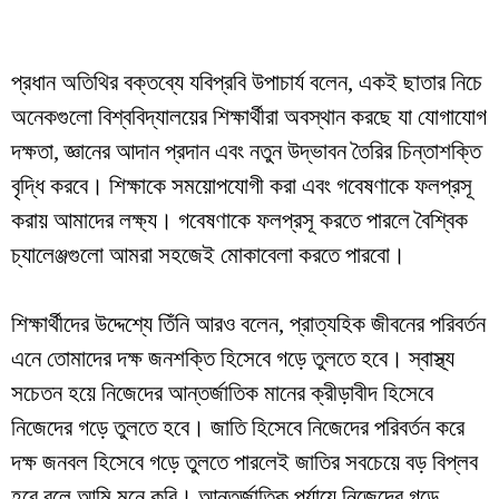
প্রধান অতিথির বক্তব্যে যবিপ্রবি উপাচার্য বলেন, একই ছাতার নিচে
অনেকগুলো বিশ্ববিদ্যালয়ের শিক্ষার্থীরা অবস্থান করছে যা যোগাযোগ
দক্ষতা, জ্ঞানের আদান প্রদান এবং নতুন উদ্ভাবন তৈরির চিন্তাশক্তি
বৃদ্ধি করবে। শিক্ষাকে সময়োপযোগী করা এবং গবেষণাকে ফলপ্রসূ
করায় আমাদের লক্ষ্য। গবেষণাকে ফলপ্রসূ করতে পারলে বৈশ্বিক
চ্যালেঞ্জগুলো আমরা সহজেই মোকাবেলা করতে পারবো।
শিক্ষার্থীদের উদ্দেশ্যে তিঁনি আরও বলেন, প্রাত্যহিক জীবনের পরিবর্তন
এনে তোমাদের দক্ষ জনশক্তি হিসেবে গড়ে তুলতে হবে। স্বাস্থ্য
সচেতন হয়ে নিজেদের আন্তর্জাতিক মানের ক্রীড়াবীদ হিসেবে
নিজেদের গড়ে তুলতে হবে। জাতি হিসেবে নিজেদের পরিবর্তন করে
দক্ষ জনবল হিসেবে গড়ে তুলতে পারলেই জাতির সবচেয়ে বড় বিপ্লব
হবে বলে আমি মনে করি। আন্তর্জাতিক পর্যায়ে নিজেদের গড়ে