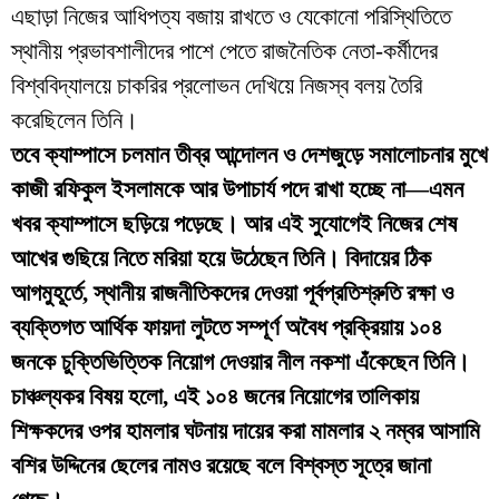
এছাড়া নিজের আধিপত্য বজায় রাখতে ও যেকোনো পরিস্থিতিতে
স্থানীয় প্রভাবশালীদের পাশে পেতে রাজনৈতিক নেতা-কর্মীদের
বিশ্ববিদ্যালয়ে চাকরির প্রলোভন দেখিয়ে নিজস্ব বলয় তৈরি
করেছিলেন তিনি।
তবে ক্যাম্পাসে চলমান তীব্র আন্দোলন ও দেশজুড়ে সমালোচনার মুখে
কাজী রফিকুল ইসলামকে আর উপাচার্য পদে রাখা হচ্ছে না—এমন
খবর ক্যাম্পাসে ছড়িয়ে পড়েছে। আর এই সুযোগেই নিজের শেষ
আখের গুছিয়ে নিতে মরিয়া হয়ে উঠেছেন তিনি। বিদায়ের ঠিক
আগমুহূর্তে, স্থানীয় রাজনীতিকদের দেওয়া পূর্বপ্রতিশ্রুতি রক্ষা ও
ব্যক্তিগত আর্থিক ফায়দা লুটতে সম্পূর্ণ অবৈধ প্রক্রিয়ায় ১০৪
জনকে চুক্তিভিত্তিক নিয়োগ দেওয়ার নীল নকশা এঁকেছেন তিনি।
চাঞ্চল্যকর বিষয় হলো, এই ১০৪ জনের নিয়োগের তালিকায়
শিক্ষকদের ওপর হামলার ঘটনায় দায়ের করা মামলার ২ নম্বর আসামি
বশির উদ্দিনের ছেলের নামও রয়েছে বলে বিশ্বস্ত সূত্রে জানা