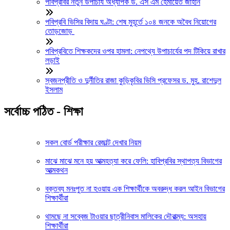
পবিপ্রবির নতুন উপাচার্য অধ্যাপক ড. এস এম হেমায়েত জাহান
পবিপ্রবি ভিসির বিদায় ঘণ্টা: শেষ মুহূর্তে ১০৪ জনকে অবৈধ নিয়োগের
তোড়জোড়
পবিপ্রবিতে শিক্ষকদের ওপর হামলা: নেপথ্যে উপাচার্যের পদ টিকিয়ে রাখার
লড়াই
স্বজনপ্রীতি ও দুর্নীতির রাজা কুড়িকৃবির ভিসি প্রফেসর ড. মুহ. রাশেদুল
ইসলাম
সর্বোচ্চ পঠিত - শিক্ষা
সকল বোর্ড পরীক্ষার রেজাল্ট দেখার নিয়ম
মাঝে মাঝে মনে হয় আত্মহত্যা করে ফেলি: হাবিপ্রবির স্থাপত্য বিভাগের
আত্মকথন
বক্তব্য মনঃপুত না হওয়ায় এক শিক্ষার্থীকে অবরুদ্ধ করল আইন বিভাগের
শিক্ষার্থীরা
থামছে না সব্বেজ টাওয়ার ছাত্রীনিবাস মালিকের দৌরাত্ম্য: অসহায়
শিক্ষার্থীরা