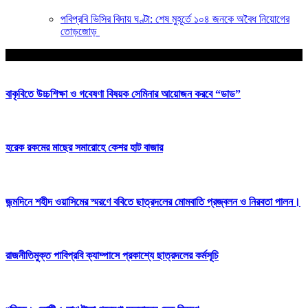
পবিপ্রবি ভিসির বিদায় ঘণ্টা: শেষ মুহূর্তে ১০৪ জনকে অবৈধ নিয়োগের
তোড়জোড়
আপনার জন্য নির্বাচিত
বাকৃবিতে উচ্চশিক্ষা ও গবেষণা বিষয়ক সেমিনার আয়োজন করবে “ডাড”
হরেক রকমের মাছের সমারোহে কেশর হাট বাজার
জন্মদিনে শহীদ ওয়াসিমের স্মরণে ববিতে ছাত্রদলের মোমবাতি প্রজ্বলন ও নিরবতা পালন।
রাজনীতিমুক্ত পাবিপ্রবি ক্যাম্পাসে প্রকাশ্যে ছাত্রদলের কর্মসূচি