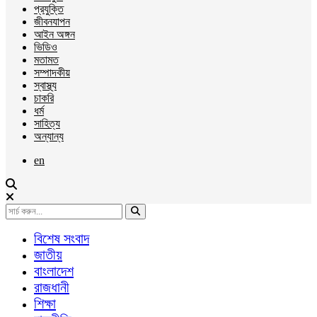
প্রযুক্তি
জীবনযাপন
আইন অঙ্গন
ভিডিও
মতামত
সম্পাদকীয়
স্বাস্থ্য
চাকরি
ধর্ম
সাহিত্য
অন্যান্য
en
বিশেষ সংবাদ
জাতীয়
বাংলাদেশ
রাজধানী
শিক্ষা