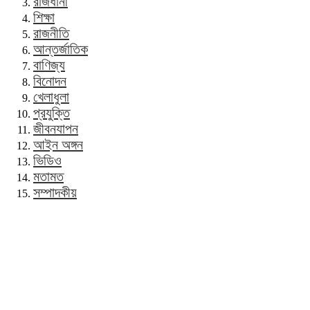
রাজধানী
শিক্ষা
রাজনীতি
আন্তর্জাতিক
বাণিজ্য
বিনোদন
খেলাধুলা
প্রযুক্তি
জীবনযাপন
আইন অঙ্গন
ভিডিও
মতামত
সম্পাদকীয়