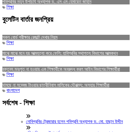
পবিপ্রবির নতুন উপাচার্য অধ্যাপক ড. এস এম হেমায়েত জাহান
শিক্ষা
বুলেটিন বার্তার জনপ্রিয়
সকল বোর্ড পরীক্ষার রেজাল্ট দেখার নিয়ম
শিক্ষা
মাঝে মাঝে মনে হয় আত্মহত্যা করে ফেলি: হাবিপ্রবির স্থাপত্য বিভাগের আত্মকথন
শিক্ষা
বক্তব্য মনঃপুত না হওয়ায় এক শিক্ষার্থীকে অবরুদ্ধ করল আইন বিভাগের শিক্ষার্থীরা
শিক্ষা
থামছে না সব্বেজ টাওয়ার ছাত্রীনিবাস মালিকের দৌরাত্ম্য: অসহায় শিক্ষার্থীরা
বাংলাদেশ
সর্বশেষ - শিক্ষা
নোবিপ্রবির ট্রেজারার হলেন পবিপ্রবি অধ্যাপক ড. মো. হাছান উদ্দীন