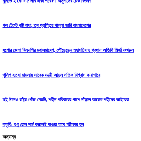
খুবিতে ২ কোটি ৫ লাখ টাকা গবেষণা অনুদানের চেক বিতরণ
গল টেস্টে বৃষ্টি বাধা, তবু প্রাপ্তির পাল্লা ভারি বাংলাদেশের
যশোর জেলা বিএনপির মহাসমাবেশ, পৌঁছেছেন মহাসচিব ও প্রধান অতিথি মির্জা ফখরুল
পুলিশ হত্যা মামলায় সাবেক মন্ত্রী আব্দুল লতিফ বিশ্বাস কারাগারে
দুই ঈদেও রাষ্ট্র খোঁজ নেয়নি, শহীদ পরিবারের পাশে দাঁড়াল আরেক শহীদের ভাইয়েরা
বাকৃবি: শুধু রোল সার্চ করলেই পাওয়া যাবে পরীক্ষার হল
অন্যান্য