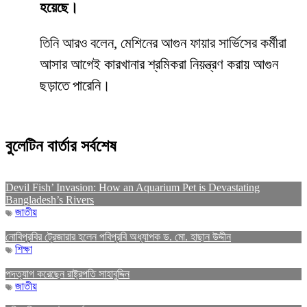
হয়েছে।
তিনি আরও বলেন, মেশিনের আগুন ফায়ার সার্ভিসের কর্মীরা
আসার আগেই কারখানার শ্রমিকরা নিয়ন্ত্রণ করায় আগুন
ছড়াতে পারেনি।
বুলেটিন বার্তার সর্বশেষ
Devil Fish’ Invasion: How an Aquarium Pet is Devastating
Bangladesh’s Rivers
জাতীয়
নোবিপ্রবির ট্রেজারার হলেন পবিপ্রবি অধ্যাপক ড. মো. হাছান উদ্দীন
শিক্ষা
পদত্যাগ করেছেন রাষ্ট্রপতি সাহাবুদ্দিন
জাতীয়