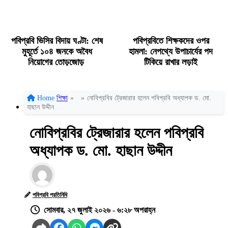
পবিপ্রবি ভিসির বিদায় ঘণ্টা: শেষ
পবিপ্রবিতে শিক্ষকদের ওপর
মুহূর্তে ১০৪ জনকে অবৈধ
হামলা: নেপথ্যে উপাচার্যের পদ
নিয়োগের তোড়জোড়
টিকিয়ে রাখার লড়াই
Home
শিক্ষা
»
»
নোবিপ্রবির ট্রেজারার হলেন পবিপ্রবি অধ্যাপক ড. মো.
হাছান উদ্দীন
নোবিপ্রবির ট্রেজারার হলেন পবিপ্রবি
অধ্যাপক ড. মো. হাছান উদ্দীন
পবিপ্রবি প্রতিনিধি
সোমবার, ২৭ জুলাই ২০২৬ - ৬:২৮ অপরাহ্ন