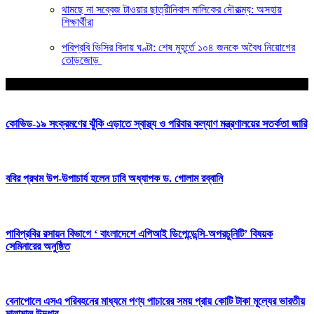
থামছে না সব্বেজ টাওয়ার ছাত্রীনিবাস মালিকের দৌরাত্ম্য: অসহায়
শিক্ষার্থীরা
পবিপ্রবি ভিসির বিদায় ঘণ্টা: শেষ মুহূর্তে ১০৪ জনকে অবৈধ নিয়োগের
তোড়জোড়
আপনার জন্য নির্বাচিত
কোভিড-১৯ সংক্রমণের ঝুঁকি এড়াতে স্বাস্থ্য ও পরিবার কল্যাণ মন্ত্রণালয়ের সতর্কতা জারি
ববির প্রথম উপ-উপাচার্য হলেন ঢাবি অধ্যাপক ড. গোলাম রব্বানি
পাবিপ্রবির রসায়ন বিভাগে ‘ বাংলাদেশে এপিআই ডিপেন্ডেন্সি-অপরচুনিটি’ বিষয়ক
সেমিনারের অনুষ্ঠিত
বেনাপোলে এসএ পরিবহনের মাধ্যমে পণ্য পাচারের সময় প্রায় কোটি টাকা মূল্যের ভারতীয়
মালামাল উদ্ধার