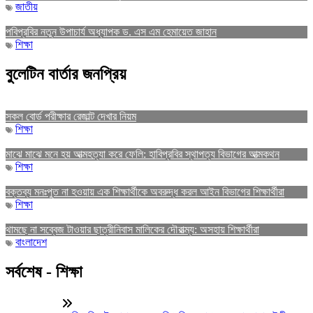
জাতীয়
পবিপ্রবির নতুন উপাচার্য অধ্যাপক ড. এস এম হেমায়েত জাহান
শিক্ষা
বুলেটিন বার্তার জনপ্রিয়
সকল বোর্ড পরীক্ষার রেজাল্ট দেখার নিয়ম
শিক্ষা
মাঝে মাঝে মনে হয় আত্মহত্যা করে ফেলি: হাবিপ্রবির স্থাপত্য বিভাগের আত্মকথন
শিক্ষা
বক্তব্য মনঃপুত না হওয়ায় এক শিক্ষার্থীকে অবরুদ্ধ করল আইন বিভাগের শিক্ষার্থীরা
শিক্ষা
থামছে না সব্বেজ টাওয়ার ছাত্রীনিবাস মালিকের দৌরাত্ম্য: অসহায় শিক্ষার্থীরা
বাংলাদেশ
সর্বশেষ - শিক্ষা