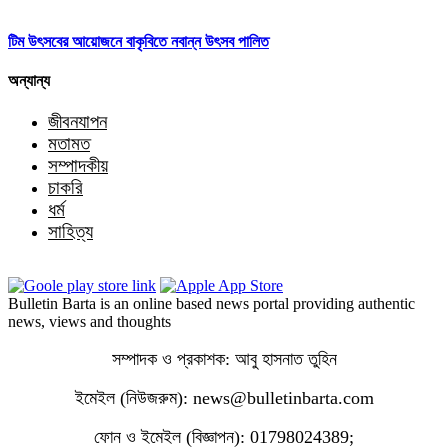
টিম উৎসবের আয়োজনে বাকৃবিতে নবান্ন উৎসব পালিত
অন্যান্য
জীবনযাপন
মতামত
সম্পাদকীয়
চাকরি
ধর্ম
সাহিত্য
Bulletin Barta is an online based news portal providing authentic
news, views and thoughts
সম্পাদক ও প্রকাশক: আবু হাসনাত তুহিন
ইমেইল (নিউজরুম): news@bulletinbarta.com
ফোন ও ইমেইল (বিজ্ঞাপন): 01798024389;