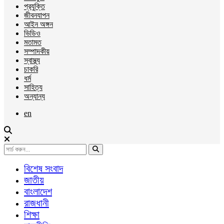
প্রযুক্তি
জীবনযাপন
আইন অঙ্গন
ভিডিও
মতামত
সম্পাদকীয়
স্বাস্থ্য
চাকরি
ধর্ম
সাহিত্য
অন্যান্য
en
বিশেষ সংবাদ
জাতীয়
বাংলাদেশ
রাজধানী
শিক্ষা