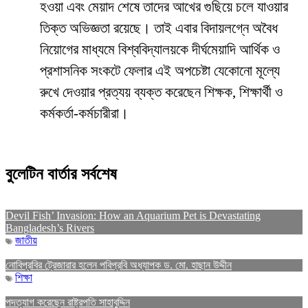
হওয়া এবং মেয়াদ শেষে তাদের আখের গুছিয়ে চলে যাওয়ার
তিক্ত অভিজ্ঞতা রয়েছে। তাই এবার বিদায়লগ্নে অবৈধ
নিয়োগের মাধ্যমে বিশ্ববিদ্যালয়কে দীর্ঘমেয়াদি আর্থিক ও
প্রশাসনিক সংকটে ফেলার এই অপচেষ্টা যেকোনো মূল্যে
রুখে দেওয়ার প্রত্যয় ব্যক্ত করেছেন শিক্ষক, শিক্ষার্থী ও
কর্মকর্তা-কর্মচারীরা।
বুলেটিন বার্তার সর্বশেষ
Devil Fish’ Invasion: How an Aquarium Pet is Devastating
Bangladesh’s Rivers
জাতীয়
নোবিপ্রবির ট্রেজারার হলেন পবিপ্রবি অধ্যাপক ড. মো. হাছান উদ্দীন
শিক্ষা
পদত্যাগ করেছেন রাষ্ট্রপতি সাহাবুদ্দিন