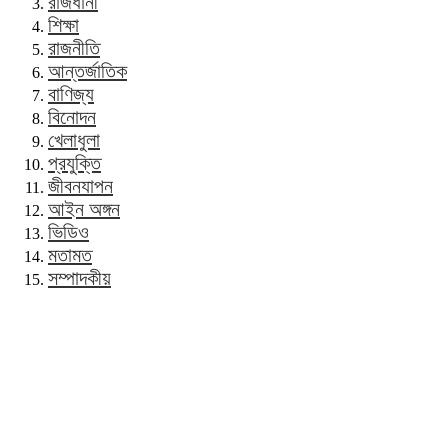
রাজধানী
শিক্ষা
রাজনীতি
আন্তর্জাতিক
বাণিজ্য
বিনোদন
খেলাধুলা
প্রযুক্তি
জীবনযাপন
আইন অঙ্গন
ভিডিও
মতামত
সম্পাদকীয়