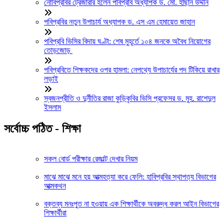
নোবিপ্রবির ট্রেজারার হলেন পবিপ্রবি অধ্যাপক ড. মো. হাছান উদ্দীন
পবিপ্রবির নতুন উপাচার্য অধ্যাপক ড. এস এম হেমায়েত জাহান
পবিপ্রবি ভিসির বিদায় ঘণ্টা: শেষ মুহূর্তে ১০৪ জনকে অবৈধ নিয়োগের
তোড়জোড়
পবিপ্রবিতে শিক্ষকদের ওপর হামলা: নেপথ্যে উপাচার্যের পদ টিকিয়ে রাখার
লড়াই
স্বজনপ্রীতি ও দুর্নীতির রাজা কুড়িকৃবির ভিসি প্রফেসর ড. মুহ. রাশেদুল
ইসলাম
সর্বোচ্চ পঠিত - শিক্ষা
সকল বোর্ড পরীক্ষার রেজাল্ট দেখার নিয়ম
মাঝে মাঝে মনে হয় আত্মহত্যা করে ফেলি: হাবিপ্রবির স্থাপত্য বিভাগের
আত্মকথন
বক্তব্য মনঃপুত না হওয়ায় এক শিক্ষার্থীকে অবরুদ্ধ করল আইন বিভাগের
শিক্ষার্থীরা