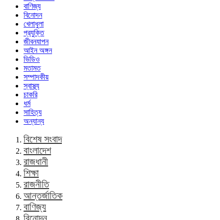
বাণিজ্য
বিনোদন
খেলাধুলা
প্রযুক্তি
জীবনযাপন
আইন অঙ্গন
ভিডিও
মতামত
সম্পাদকীয়
স্বাস্থ্য
চাকরি
ধর্ম
সাহিত্য
অন্যান্য
বিশেষ সংবাদ
বাংলাদেশ
রাজধানী
শিক্ষা
রাজনীতি
আন্তর্জাতিক
বাণিজ্য
বিনোদন