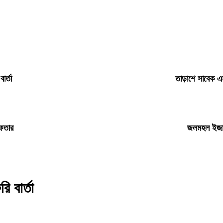
ার্তা
তাড়াশে সাবেক এম
েফতার
জলমহল ইজারা
ি বার্তা