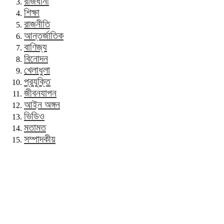
রাজধানী
শিক্ষা
রাজনীতি
আন্তর্জাতিক
বাণিজ্য
বিনোদন
খেলাধুলা
প্রযুক্তি
জীবনযাপন
আইন অঙ্গন
ভিডিও
মতামত
সম্পাদকীয়