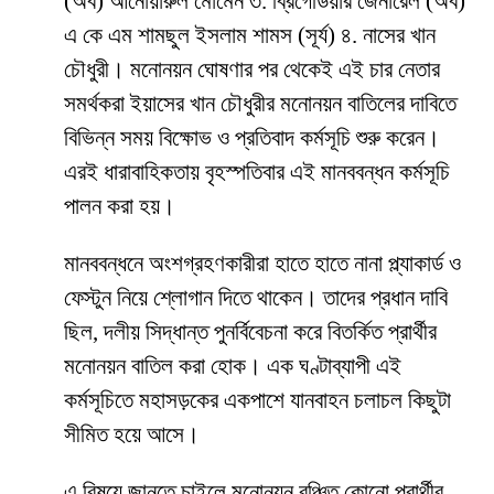
(অব) আনোয়ারুল মোমেন ৩. ব্রিগেডিয়ার জেনারেল (অব)
এ কে এম শামছুল ইসলাম শামস (সূর্য) ৪. নাসের খান
চৌধুরী। মনোনয়ন ঘোষণার পর থেকেই এই চার নেতার
সমর্থকরা ইয়াসের খান চৌধুরীর মনোনয়ন বাতিলের দাবিতে
বিভিন্ন সময় বিক্ষোভ ও প্রতিবাদ কর্মসূচি শুরু করেন।
এরই ধারাবাহিকতায় বৃহস্পতিবার এই মানববন্ধন কর্মসূচি
পালন করা হয়।
মানববন্ধনে অংশগ্রহণকারীরা হাতে হাতে নানা প্ল্যাকার্ড ও
ফেস্টুন নিয়ে শ্লোগান দিতে থাকেন। তাদের প্রধান দাবি
ছিল, দলীয় সিদ্ধান্ত পুনর্বিবেচনা করে বিতর্কিত প্রার্থীর
মনোনয়ন বাতিল করা হোক। এক ঘণ্টাব্যাপী এই
কর্মসূচিতে মহাসড়কের একপাশে যানবাহন চলাচল কিছুটা
সীমিত হয়ে আসে।
এ বিষয়ে জানতে চাইলে মনোনয়ন বঞ্চিত কোনো প্রার্থীর