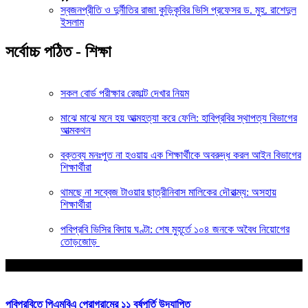
স্বজনপ্রীতি ও দুর্নীতির রাজা কুড়িকৃবির ভিসি প্রফেসর ড. মুহ. রাশেদুল
ইসলাম
সর্বোচ্চ পঠিত - শিক্ষা
সকল বোর্ড পরীক্ষার রেজাল্ট দেখার নিয়ম
মাঝে মাঝে মনে হয় আত্মহত্যা করে ফেলি: হাবিপ্রবির স্থাপত্য বিভাগের
আত্মকথন
বক্তব্য মনঃপুত না হওয়ায় এক শিক্ষার্থীকে অবরুদ্ধ করল আইন বিভাগের
শিক্ষার্থীরা
থামছে না সব্বেজ টাওয়ার ছাত্রীনিবাস মালিকের দৌরাত্ম্য: অসহায়
শিক্ষার্থীরা
পবিপ্রবি ভিসির বিদায় ঘণ্টা: শেষ মুহূর্তে ১০৪ জনকে অবৈধ নিয়োগের
তোড়জোড়
আপনার জন্য নির্বাচিত
পবিপ্রবিতে পিএমবিএ প্রোগ্রামের ১১ বর্ষপূর্তি উদযাপিত