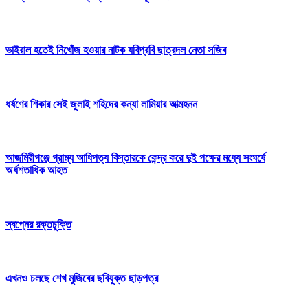
ভাইরাল হতেই নিখোঁজ হওয়ার নাটক যবিপ্রবি ছাত্রদল নেতা সজিব
ধর্ষণের শিকার সেই জুলাই শহিদের কন্যা লামিয়ার আত্মহনন
আজমিরীগঞ্জে গ্রাম্য আধিপত্য বিস্তারকে কেন্দ্র করে দুই পক্ষের মধ্যে সংঘর্ষে
অর্ধশতাধিক আহত
স্বপ্নের রক্তচুক্তি
এখনও চলছে শেখ মুজিবের ছবিযুক্ত ছাড়পত্র