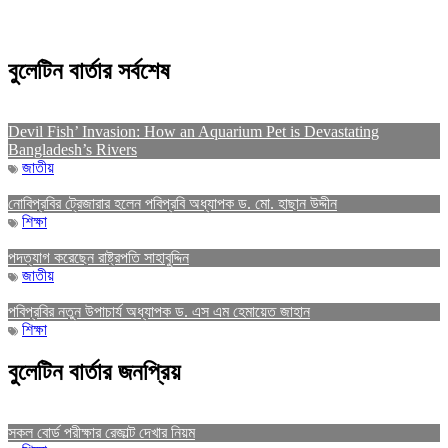
বুলেটিন বার্তার সর্বশেষ
Devil Fish’ Invasion: How an Aquarium Pet is Devastating
Bangladesh’s Rivers
জাতীয়
নোবিপ্রবির ট্রেজারার হলেন পবিপ্রবি অধ্যাপক ড. মো. হাছান উদ্দীন
শিক্ষা
পদত্যাগ করেছেন রাষ্ট্রপতি সাহাবুদ্দিন
জাতীয়
পবিপ্রবির নতুন উপাচার্য অধ্যাপক ড. এস এম হেমায়েত জাহান
শিক্ষা
বুলেটিন বার্তার জনপ্রিয়
সকল বোর্ড পরীক্ষার রেজাল্ট দেখার নিয়ম