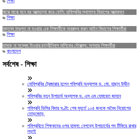
শিক্ষা
মাঝে মাঝে মনে হয় আত্মহত্যা করে ফেলি: হাবিপ্রবির স্থাপত্য বিভাগের আত্মকথন
শিক্ষা
বক্তব্য মনঃপুত না হওয়ায় এক শিক্ষার্থীকে অবরুদ্ধ করল আইন বিভাগের শিক্ষার্থীরা
শিক্ষা
থামছে না সব্বেজ টাওয়ার ছাত্রীনিবাস মালিকের দৌরাত্ম্য: অসহায় শিক্ষার্থীরা
বাংলাদেশ
সর্বশেষ - শিক্ষা
নোবিপ্রবির ট্রেজারার হলেন পবিপ্রবি অধ্যাপক ড. মো. হাছান উদ্দীন
পবিপ্রবির নতুন উপাচার্য অধ্যাপক ড. এস এম হেমায়েত জাহান
পবিপ্রবি ভিসির বিদায় ঘণ্টা: শেষ মুহূর্তে ১০৪ জনকে অবৈধ নিয়োগের
তোড়জোড়
পবিপ্রবিতে শিক্ষকদের ওপর হামলা: নেপথ্যে উপাচার্যের পদ টিকিয়ে রাখার
লড়াই