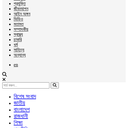
প্রযুক্তি
জীবনযাপন
আইন অঙ্গন
ভিডিও
মতামত
সম্পাদকীয়
স্বাস্থ্য
চাকরি
ধর্ম
সাহিত্য
অন্যান্য
en
বিশেষ সংবাদ
জাতীয়
বাংলাদেশ
রাজধানী
শিক্ষা