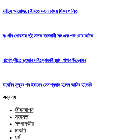
বর্ণাঢ্য আয়োজনে ইবিতে মহান বিজয় দিবস পালিত
নওগাঁর পোরসায় দুই মাদক ব্যবসায়ী সহ এক গরু চোর আটক
নাগেশ্বরীতে ছওয়াব মাইক্রোফাইন্যান্স শাখার উদ্বোধন
বাঘেরির মৃত্যুর পর ইরানের সেনাপ্রধান হলেন আমির হাতেমি
অন্যান্য
জীবনযাপন
মতামত
সম্পাদকীয়
চাকরি
ধর্ম