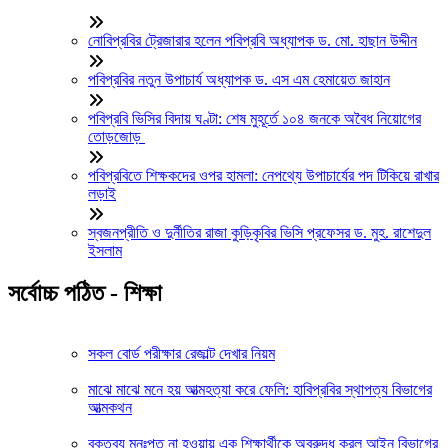
নোবিপ্রবির ট্রেজারার হলেন পবিপ্রবি অধ্যাপক ড. মো. হাছান উদ্দীন
পবিপ্রবির নতুন উপাচার্য অধ্যাপক ড. এস এম হেমায়েত জাহান
পবিপ্রবি ভিসির বিদায় ঘণ্টা: শেষ মুহূর্তে ১০৪ জনকে অবৈধ নিয়োগের
তোড়জোড়
পবিপ্রবিতে শিক্ষকদের ওপর হামলা: নেপথ্যে উপাচার্যের পদ টিকিয়ে রাখার
লড়াই
স্বজনপ্রীতি ও দুর্নীতির রাজা কুড়িকৃবির ভিসি প্রফেসর ড. মুহ. রাশেদুল
ইসলাম
সর্বোচ্চ পঠিত - শিক্ষা
সকল বোর্ড পরীক্ষার রেজাল্ট দেখার নিয়ম
মাঝে মাঝে মনে হয় আত্মহত্যা করে ফেলি: হাবিপ্রবির স্থাপত্য বিভাগের
আত্মকথন
বক্তব্য মনঃপুত না হওয়ায় এক শিক্ষার্থীকে অবরুদ্ধ করল আইন বিভাগের