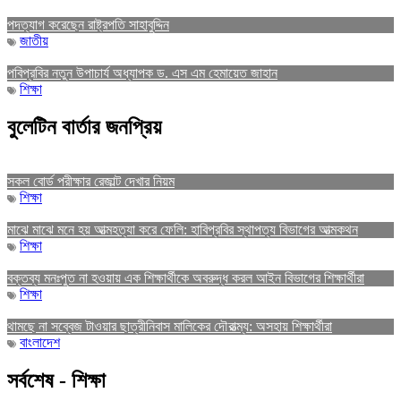
পদত্যাগ করেছেন রাষ্ট্রপতি সাহাবুদ্দিন
জাতীয়
পবিপ্রবির নতুন উপাচার্য অধ্যাপক ড. এস এম হেমায়েত জাহান
শিক্ষা
বুলেটিন বার্তার জনপ্রিয়
সকল বোর্ড পরীক্ষার রেজাল্ট দেখার নিয়ম
শিক্ষা
মাঝে মাঝে মনে হয় আত্মহত্যা করে ফেলি: হাবিপ্রবির স্থাপত্য বিভাগের আত্মকথন
শিক্ষা
বক্তব্য মনঃপুত না হওয়ায় এক শিক্ষার্থীকে অবরুদ্ধ করল আইন বিভাগের শিক্ষার্থীরা
শিক্ষা
থামছে না সব্বেজ টাওয়ার ছাত্রীনিবাস মালিকের দৌরাত্ম্য: অসহায় শিক্ষার্থীরা
বাংলাদেশ
সর্বশেষ - শিক্ষা