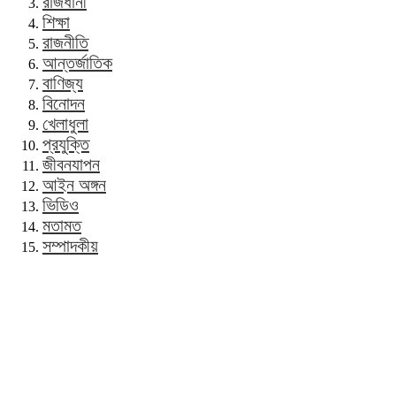
রাজধানী
শিক্ষা
রাজনীতি
আন্তর্জাতিক
বাণিজ্য
বিনোদন
খেলাধুলা
প্রযুক্তি
জীবনযাপন
আইন অঙ্গন
ভিডিও
মতামত
সম্পাদকীয়