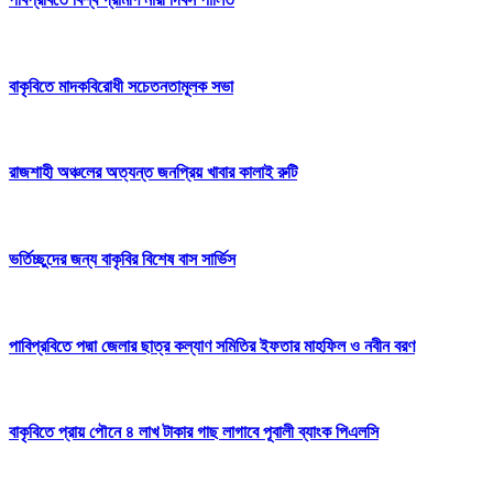
বাকৃবিতে মাদকবিরোধী সচেতনতামূলক সভা
রাজশাহী অঞ্চলের অত্যন্ত জনপ্রিয় খাবার কালাই রুটি
ভর্তিচ্ছুদের জন্য বাকৃবির বিশেষ বাস সার্ভিস
পাবিপ্রবিতে পদ্মা জেলার ছাত্র কল্যাণ সমিতির ইফতার মাহফিল ও নবীন বরণ
বাকৃবিতে প্রায় পৌনে ৪ লাখ টাকার গাছ লাগাবে পূবালী ব্যাংক পিএলসি