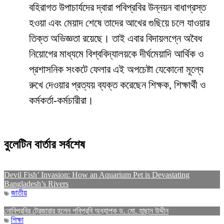
বহিরাগত উপাচার্যদের দ্বারা পবিপ্রবির উন্নয়ন বাধাগ্রস্ত
হওয়া এবং মেয়াদ শেষে তাদের আখের গুছিয়ে চলে যাওয়ার
তিক্ত অভিজ্ঞতা রয়েছে। তাই এবার বিদায়লগ্নে অবৈধ
নিয়োগের মাধ্যমে বিশ্ববিদ্যালয়কে দীর্ঘমেয়াদি আর্থিক ও
প্রশাসনিক সংকটে ফেলার এই অপচেষ্টা যেকোনো মূল্যে
রুখে দেওয়ার প্রত্যয় ব্যক্ত করেছেন শিক্ষক, শিক্ষার্থী ও
কর্মকর্তা-কর্মচারীরা।
বুলেটিন বার্তার সর্বশেষ
Devil Fish’ Invasion: How an Aquarium Pet is Devastating
Bangladesh’s Rivers
জাতীয়
নোবিপ্রবির ট্রেজারার হলেন পবিপ্রবি অধ্যাপক ড. মো. হাছান উদ্দীন
শিক্ষা