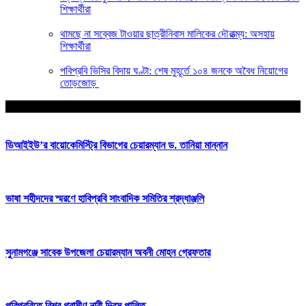
শিক্ষার্থীরা
থামছে না সব্বেজ টাওয়ার ছাত্রীনিবাস মালিকের দৌরাত্ম্য: অসহায়
শিক্ষার্থীরা
পবিপ্রবি ভিসির বিদায় ঘণ্টা: শেষ মুহূর্তে ১০৪ জনকে অবৈধ নিয়োগের
তোড়জোড়
আপনার জন্য নির্বাচিত
ডিআইইউ’র বায়োকেমিস্ট্রি বিভাগের চেয়ারম্যান ড. তানিয়া মান্নান
ভাষা শহীদদের স্মরণে হাবিপ্রবি সাংবাদিক সমিতির শ্রদ্ধাঞ্জলি
সুনামগঞ্জে সাবেক উপজেলা চেয়ারম্যান অবনী মোহন গ্রেফতার
পবিপ্রবিতে বিশ্ব গ্রামীণ নারী দিবস পালিত