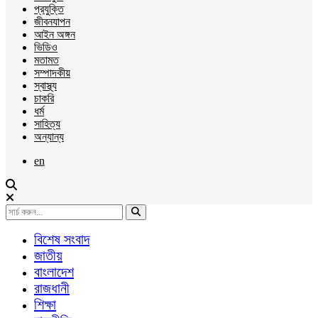
প্রযুক্তি
জীবনযাপন
আইন অঙ্গন
ভিডিও
মতামত
সম্পাদকীয়
স্বাস্থ্য
চাকরি
ধর্ম
সাহিত্য
অন্যান্য
en
বিশেষ সংবাদ
জাতীয়
বাংলাদেশ
রাজধানী
শিক্ষা