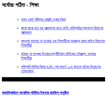
সর্বোচ্চ পঠিত - শিক্ষা
সকল বোর্ড পরীক্ষার রেজাল্ট দেখার নিয়ম
মাঝে মাঝে মনে হয় আত্মহত্যা করে ফেলি: হাবিপ্রবির স্থাপত্য বিভাগের
আত্মকথন
বক্তব্য মনঃপুত না হওয়ায় এক শিক্ষার্থীকে অবরুদ্ধ করল আইন বিভাগের
শিক্ষার্থীরা
থামছে না সব্বেজ টাওয়ার ছাত্রীনিবাস মালিকের দৌরাত্ম্য: অসহায়
শিক্ষার্থীরা
পবিপ্রবি ভিসির বিদায় ঘণ্টা: শেষ মুহূর্তে ১০৪ জনকে অবৈধ নিয়োগের
তোড়জোড়
আপনার জন্য নির্বাচিত
মাভাবিপ্রবিতে সাংবাদিক সমিতির ইফতার মাহফিল অনুষ্ঠিত