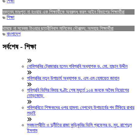
শিক্ষা
বক্তব্য মনঃপুত না হওয়ায় এক শিক্ষার্থীকে অবরুদ্ধ করল আইন বিভাগের শিক্ষার্থীরা
শিক্ষা
থামছে না সব্বেজ টাওয়ার ছাত্রীনিবাস মালিকের দৌরাত্ম্য: অসহায় শিক্ষার্থীরা
বাংলাদেশ
সর্বশেষ - শিক্ষা
নোবিপ্রবির ট্রেজারার হলেন পবিপ্রবি অধ্যাপক ড. মো. হাছান উদ্দীন
পবিপ্রবির নতুন উপাচার্য অধ্যাপক ড. এস এম হেমায়েত জাহান
পবিপ্রবি ভিসির বিদায় ঘণ্টা: শেষ মুহূর্তে ১০৪ জনকে অবৈধ নিয়োগের
তোড়জোড়
পবিপ্রবিতে শিক্ষকদের ওপর হামলা: নেপথ্যে উপাচার্যের পদ টিকিয়ে রাখার
লড়াই
স্বজনপ্রীতি ও দুর্নীতির রাজা কুড়িকৃবির ভিসি প্রফেসর ড. মুহ. রাশেদুল
ইসলাম