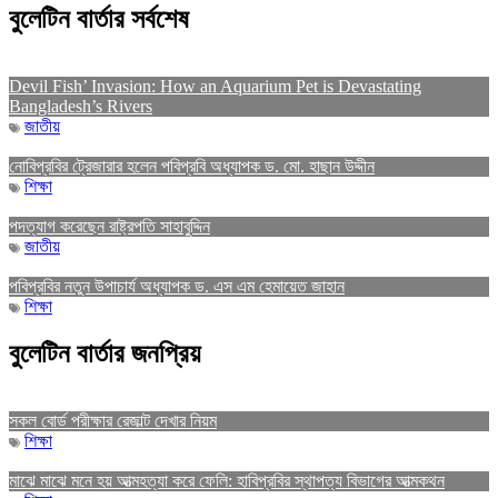
বুলেটিন বার্তার সর্বশেষ
Devil Fish’ Invasion: How an Aquarium Pet is Devastating
Bangladesh’s Rivers
জাতীয়
নোবিপ্রবির ট্রেজারার হলেন পবিপ্রবি অধ্যাপক ড. মো. হাছান উদ্দীন
শিক্ষা
পদত্যাগ করেছেন রাষ্ট্রপতি সাহাবুদ্দিন
জাতীয়
পবিপ্রবির নতুন উপাচার্য অধ্যাপক ড. এস এম হেমায়েত জাহান
শিক্ষা
বুলেটিন বার্তার জনপ্রিয়
সকল বোর্ড পরীক্ষার রেজাল্ট দেখার নিয়ম
শিক্ষা
মাঝে মাঝে মনে হয় আত্মহত্যা করে ফেলি: হাবিপ্রবির স্থাপত্য বিভাগের আত্মকথন