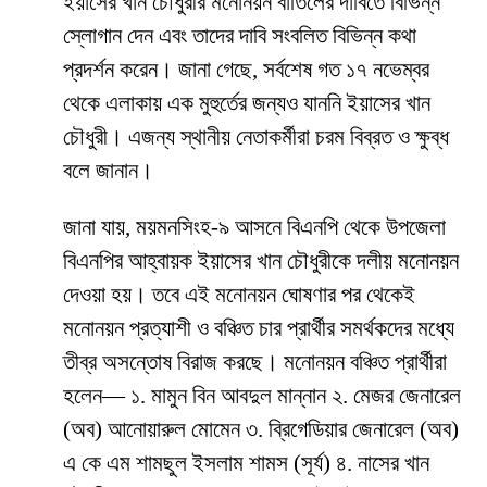
ইয়াসের খান চৌধুরীর মনোনয়ন বাতিলের দাবিতে বিভিন্ন
স্লোগান দেন এবং তাদের দাবি সংবলিত বিভিন্ন কথা
প্রদর্শন করেন। জানা গেছে, সর্বশেষ গত ১৭ নভেম্বর
থেকে এলাকায় এক মুহুর্তের জন্যও যাননি ইয়াসের খান
চৌধুরী। এজন্য স্থানীয় নেতাকর্মীরা চরম বিব্রত ও ক্ষুব্ধ
বলে জানান।
জানা যায়, ময়মনসিংহ-৯ আসনে বিএনপি থেকে উপজেলা
বিএনপির আহ্বায়ক ইয়াসের খান চৌধুরীকে দলীয় মনোনয়ন
দেওয়া হয়। তবে এই মনোনয়ন ঘোষণার পর থেকেই
মনোনয়ন প্রত্যাশী ও বঞ্চিত চার প্রার্থীর সমর্থকদের মধ্যে
তীব্র অসন্তোষ বিরাজ করছে। মনোনয়ন বঞ্চিত প্রার্থীরা
হলেন— ১. মামুন বিন আবদুল মান্নান ২. মেজর জেনারেল
(অব) আনোয়ারুল মোমেন ৩. ব্রিগেডিয়ার জেনারেল (অব)
এ কে এম শামছুল ইসলাম শামস (সূর্য) ৪. নাসের খান