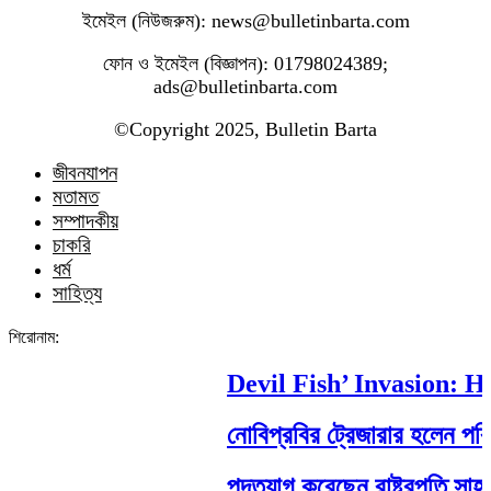
ইমেইল (নিউজরুম): news@bulletinbarta.com
ফোন ও ইমেইল (বিজ্ঞাপন): 01798024389;
ads@bulletinbarta.com
©️Copyright 2025, Bulletin Barta
জীবনযাপন
মতামত
সম্পাদকীয়
চাকরি
ধর্ম
সাহিত্য
শিরোনাম:
Devil Fish’ Invasion: How 
নোবিপ্রবির ট্রেজারার হলেন পবিপ্রব
পদত্যাগ করেছেন রাষ্ট্রপতি সাহাবুদ্দি