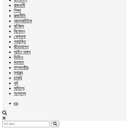
বাংলাদেশ
রাজধানী
শিক্ষা
রাজনীতি
আন্তর্জাতিক
বাণিজ্য
বিনোদন
খেলাধুলা
প্রযুক্তি
জীবনযাপন
আইন অঙ্গন
ভিডিও
মতামত
সম্পাদকীয়
স্বাস্থ্য
চাকরি
ধর্ম
সাহিত্য
অন্যান্য
en