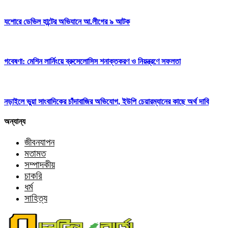
যশোরে ডেভিল হান্টের অভিযানে আ.লীগের ৯ আটক
গবেষণা: মেশিন লার্নিংয়ে ব্রুসেলোসিস শনাক্তকরণ ও নিয়ন্ত্রণে সফলতা
নড়াইলে ভুয়া সাংবাদিকের চাঁদাবাজির অভিযোগ, ইউপি চেয়ারম্যানের কাছে অর্থ দাবি
অন্যান্য
জীবনযাপন
মতামত
সম্পাদকীয়
চাকরি
ধর্ম
সাহিত্য