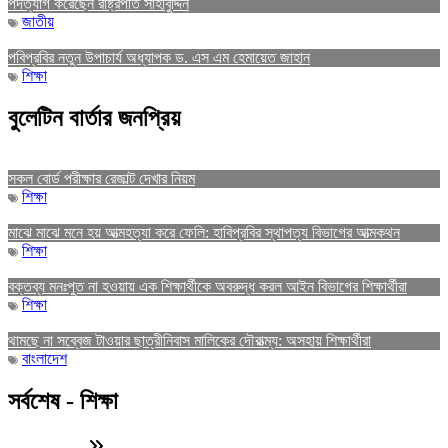
পদত্যাগ করেছেন রাষ্ট্রপতি সাহাবুদ্দিন
জাতীয়
পবিপ্রবির নতুন উপাচার্য অধ্যাপক ড. এস এম হেমায়েত জাহান
শিক্ষা
বুলেটিন বার্তার জনপ্রিয়
সকল বোর্ড পরীক্ষার রেজাল্ট দেখার নিয়ম
শিক্ষা
মাঝে মাঝে মনে হয় আত্মহত্যা করে ফেলি: হাবিপ্রবির স্থাপত্য বিভাগের আত্মকথন
শিক্ষা
বক্তব্য মনঃপুত না হওয়ায় এক শিক্ষার্থীকে অবরুদ্ধ করল আইন বিভাগের শিক্ষার্থীরা
শিক্ষা
থামছে না সব্বেজ টাওয়ার ছাত্রীনিবাস মালিকের দৌরাত্ম্য: অসহায় শিক্ষার্থীরা
বাংলাদেশ
সর্বশেষ - শিক্ষা