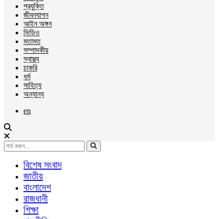
প্রযুক্তি
জীবনযাপন
আইন অঙ্গন
ভিডিও
মতামত
সম্পাদকীয়
স্বাস্থ্য
চাকরি
ধর্ম
সাহিত্য
অন্যান্য
en
বিশেষ সংবাদ
জাতীয়
বাংলাদেশ
রাজধানী
শিক্ষা