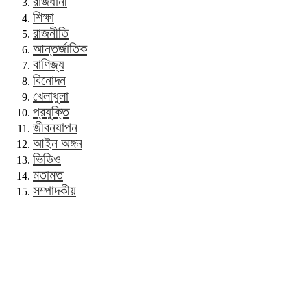
রাজধানী
শিক্ষা
রাজনীতি
আন্তর্জাতিক
বাণিজ্য
বিনোদন
খেলাধুলা
প্রযুক্তি
জীবনযাপন
আইন অঙ্গন
ভিডিও
মতামত
সম্পাদকীয়