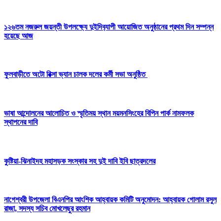
১২৬তম নজরুল জয়ন্তী উপলক্ষ‍্যে দুইদিব‍্যাপী আয়োজিত অনুষ্ঠানের প্রথম দিন সম্পন্ন
হয়েছে আজ
ফুলবাড়ীতে অটো রিক্সা ভ্যান চালক দলের কর্মী সভা অনুষ্ঠিত
ভাষা আন্দোলনের আলোচিত ও স্মৃতিময় স্থান ময়মনসিংহের বিপিন পার্ক নামফলক
স্থাপনের দাবি
কুষ্টিয়া-ঝিনাইদহ মহাসড়ক সংস্কার সহ দুই দাবি ইবি ছাত্রদলের
নাগেশ্বরী উপজেলা বিএনপির আংশিক আহ্বায়ক কমিটি অনুমোদন: আহ্বায়ক গোলাম রসুল
রাজা, সদস্য সচিব মোখলেছুর রহমান