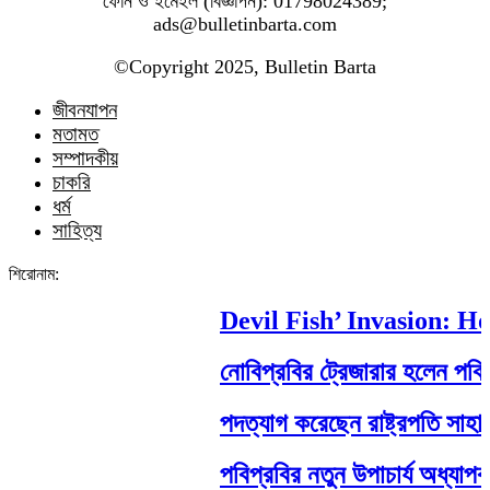
ফোন ও ইমেইল (বিজ্ঞাপন): 01798024389;
ads@bulletinbarta.com
©️Copyright 2025, Bulletin Barta
জীবনযাপন
মতামত
সম্পাদকীয়
চাকরি
ধর্ম
সাহিত্য
শিরোনাম:
Devil Fish’ Invasion: How 
নোবিপ্রবির ট্রেজারার হলেন পবিপ্রবি
পদত্যাগ করেছেন রাষ্ট্রপতি সাহাবুদ্দিন
পবিপ্রবির নতুন উপাচার্য অধ্যাপক ড.