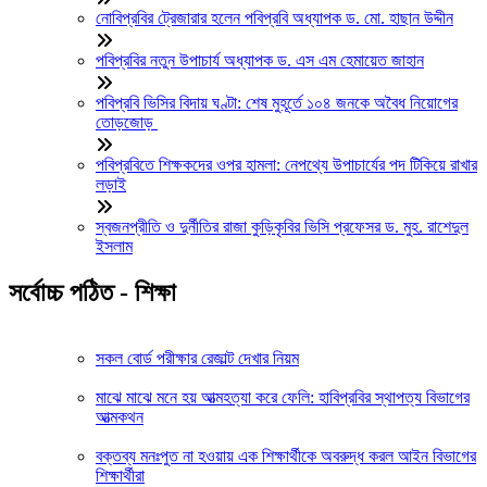
নোবিপ্রবির ট্রেজারার হলেন পবিপ্রবি অধ্যাপক ড. মো. হাছান উদ্দীন
পবিপ্রবির নতুন উপাচার্য অধ্যাপক ড. এস এম হেমায়েত জাহান
পবিপ্রবি ভিসির বিদায় ঘণ্টা: শেষ মুহূর্তে ১০৪ জনকে অবৈধ নিয়োগের
তোড়জোড়
পবিপ্রবিতে শিক্ষকদের ওপর হামলা: নেপথ্যে উপাচার্যের পদ টিকিয়ে রাখার
লড়াই
স্বজনপ্রীতি ও দুর্নীতির রাজা কুড়িকৃবির ভিসি প্রফেসর ড. মুহ. রাশেদুল
ইসলাম
সর্বোচ্চ পঠিত - শিক্ষা
সকল বোর্ড পরীক্ষার রেজাল্ট দেখার নিয়ম
মাঝে মাঝে মনে হয় আত্মহত্যা করে ফেলি: হাবিপ্রবির স্থাপত্য বিভাগের
আত্মকথন
বক্তব্য মনঃপুত না হওয়ায় এক শিক্ষার্থীকে অবরুদ্ধ করল আইন বিভাগের
শিক্ষার্থীরা