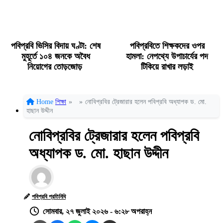
পবিপ্রবি ভিসির বিদায় ঘণ্টা: শেষ
পবিপ্রবিতে শিক্ষকদের ওপর
মুহূর্তে ১০৪ জনকে অবৈধ
হামলা: নেপথ্যে উপাচার্যের পদ
নিয়োগের তোড়জোড়
টিকিয়ে রাখার লড়াই
Home
শিক্ষা
»
»
নোবিপ্রবির ট্রেজারার হলেন পবিপ্রবি অধ্যাপক ড. মো.
হাছান উদ্দীন
নোবিপ্রবির ট্রেজারার হলেন পবিপ্রবি
অধ্যাপক ড. মো. হাছান উদ্দীন
পবিপ্রবি প্রতিনিধি
সোমবার, ২৭ জুলাই ২০২৬ - ৬:২৮ অপরাহ্ন