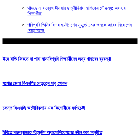
থামছে না সব্বেজ টাওয়ার ছাত্রীনিবাস মালিকের দৌরাত্ম্য: অসহায়
শিক্ষার্থীরা
পবিপ্রবি ভিসির বিদায় ঘণ্টা: শেষ মুহূর্তে ১০৪ জনকে অবৈধ নিয়োগের
তোড়জোড়
আপনার জন্য নির্বাচিত
ঈদে বাড়ি ফিরতে না পারা মাভাবিপ্রবি শিক্ষার্থীদের জন্য খাবারের ব্যবস্থা
যশোর জেলা বিএনপির নেতৃত্বে সাবু-খোকন
চলন্ত সিএনজি অটোরিকশায় এক কিশোরীকে ধর্ষণচেষ্টা
ইবিতে দারুন্নাজাত স্টুডেন্টস অ্যাসোসিয়েশনের নবীন বরণ অনুষ্ঠিত