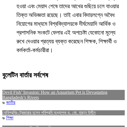
হওয়া এবং মেয়াদ শেষে তাদের আখের গুছিয়ে চলে যাওয়ার
তিক্ত অভিজ্ঞতা রয়েছে। তাই এবার বিদায়লগ্নে অবৈধ
নিয়োগের মাধ্যমে বিশ্ববিদ্যালয়কে দীর্ঘমেয়াদি আর্থিক ও
প্রশাসনিক সংকটে ফেলার এই অপচেষ্টা যেকোনো মূল্যে
রুখে দেওয়ার প্রত্যয় ব্যক্ত করেছেন শিক্ষক, শিক্ষার্থী ও
কর্মকর্তা-কর্মচারীরা।
বুলেটিন বার্তার সর্বশেষ
Devil Fish’ Invasion: How an Aquarium Pet is Devastating
Bangladesh’s Rivers
জাতীয়
নোবিপ্রবির ট্রেজারার হলেন পবিপ্রবি অধ্যাপক ড. মো. হাছান উদ্দীন
শিক্ষা