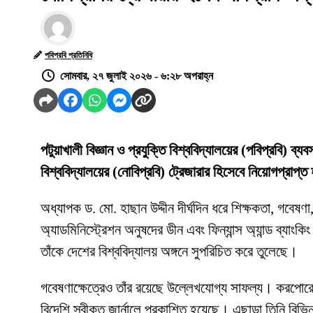
পবিপ্রবি প্রতিনিধি
সোমবার, ২৭ জুলাই ২০২৬ - ৬:২৮ অপরাহ্ন
পটুয়াখালী বিজ্ঞান ও প্রযুক্তি বিশ্ববিদ্যালয়ের (পবিপ্রবি) ব্
বিশ্ববিদ্যালয়ের (নোবিপ্রবি) ট্রেজারার হিসেবে নিয়োগপ্রাপ্
অধ্যাপক ড. মো. হাছান উদ্দীন দীর্ঘদিন ধরে শিক্ষকতা, গবেষণা,
অ্যাডমিনিস্ট্রেশন অনুষদের ডীন এবং ফিন্যান্স অ্যান্ড ব্যাংক
তাঁকে দেশের বিশ্ববিদ্যালয় অঙ্গনে সুপরিচিত করে তুলেছে।
গবেষণাক্ষেত্রেও তাঁর রয়েছে উল্লেখযোগ্য সাফল্য। করপোরেট ফ
বিদেশি স্বীকৃত জার্নালে প্রকাশিত হয়েছে। এছাড়া তিনি বিভি