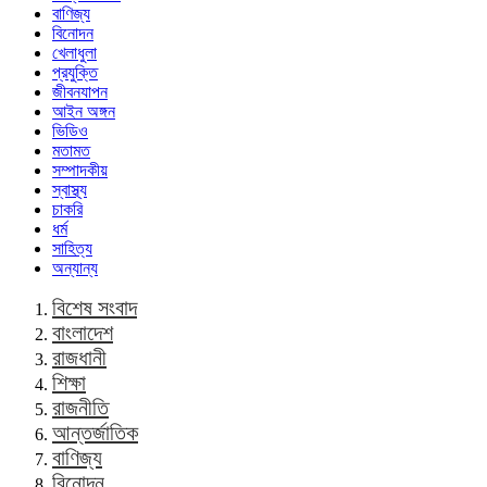
বাণিজ্য
বিনোদন
খেলাধুলা
প্রযুক্তি
জীবনযাপন
আইন অঙ্গন
ভিডিও
মতামত
সম্পাদকীয়
স্বাস্থ্য
চাকরি
ধর্ম
সাহিত্য
অন্যান্য
বিশেষ সংবাদ
বাংলাদেশ
রাজধানী
শিক্ষা
রাজনীতি
আন্তর্জাতিক
বাণিজ্য
বিনোদন