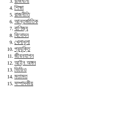
রাজধানী
শিক্ষা
রাজনীতি
আন্তর্জাতিক
বাণিজ্য
বিনোদন
খেলাধুলা
প্রযুক্তি
জীবনযাপন
আইন অঙ্গন
ভিডিও
মতামত
সম্পাদকীয়