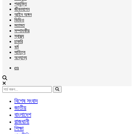
প্রযুক্তি
জীবনযাপন
আইন অঙ্গন
ভিডিও
মতামত
সম্পাদকীয়
স্বাস্থ্য
চাকরি
ধর্ম
সাহিত্য
অন্যান্য
en
বিশেষ সংবাদ
জাতীয়
বাংলাদেশ
রাজধানী
শিক্ষা