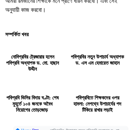
আমরা রমজানের শিক্ষাকে মনে প্রাণে ধারন করবো। এবং সেই
অনুযায়ী কাজ করবো।
সম্পর্কিত খবর
নোবিপ্রবির ট্রেজারার হলেন
পবিপ্রবির নতুন উপাচার্য অধ্যাপক
পবিপ্রবি অধ্যাপক ড. মো. হাছান
ড. এস এম হেমায়েত জাহান
উদ্দীন
পবিপ্রবি ভিসির বিদায় ঘণ্টা: শেষ
পবিপ্রবিতে শিক্ষকদের ওপর
মুহূর্তে ১০৪ জনকে অবৈধ
হামলা: নেপথ্যে উপাচার্যের পদ
নিয়োগের তোড়জোড়
টিকিয়ে রাখার লড়াই