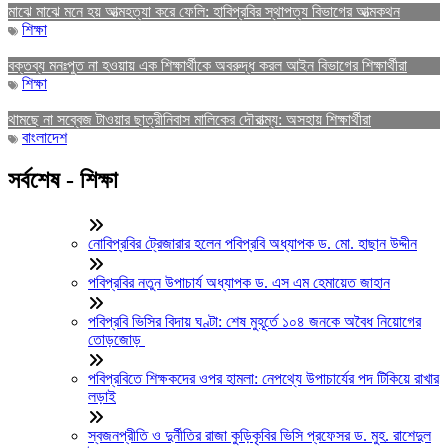
মাঝে মাঝে মনে হয় আত্মহত্যা করে ফেলি: হাবিপ্রবির স্থাপত্য বিভাগের আত্মকথন
শিক্ষা
বক্তব্য মনঃপুত না হওয়ায় এক শিক্ষার্থীকে অবরুদ্ধ করল আইন বিভাগের শিক্ষার্থীরা
শিক্ষা
থামছে না সব্বেজ টাওয়ার ছাত্রীনিবাস মালিকের দৌরাত্ম্য: অসহায় শিক্ষার্থীরা
বাংলাদেশ
সর্বশেষ - শিক্ষা
নোবিপ্রবির ট্রেজারার হলেন পবিপ্রবি অধ্যাপক ড. মো. হাছান উদ্দীন
পবিপ্রবির নতুন উপাচার্য অধ্যাপক ড. এস এম হেমায়েত জাহান
পবিপ্রবি ভিসির বিদায় ঘণ্টা: শেষ মুহূর্তে ১০৪ জনকে অবৈধ নিয়োগের
তোড়জোড়
পবিপ্রবিতে শিক্ষকদের ওপর হামলা: নেপথ্যে উপাচার্যের পদ টিকিয়ে রাখার
লড়াই
স্বজনপ্রীতি ও দুর্নীতির রাজা কুড়িকৃবির ভিসি প্রফেসর ড. মুহ. রাশেদুল