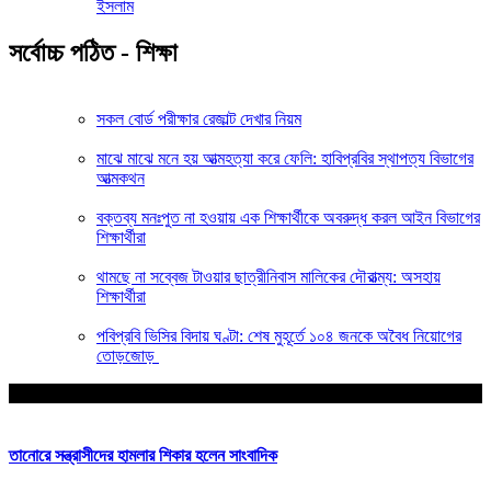
ইসলাম
সর্বোচ্চ পঠিত - শিক্ষা
সকল বোর্ড পরীক্ষার রেজাল্ট দেখার নিয়ম
মাঝে মাঝে মনে হয় আত্মহত্যা করে ফেলি: হাবিপ্রবির স্থাপত্য বিভাগের
আত্মকথন
বক্তব্য মনঃপুত না হওয়ায় এক শিক্ষার্থীকে অবরুদ্ধ করল আইন বিভাগের
শিক্ষার্থীরা
থামছে না সব্বেজ টাওয়ার ছাত্রীনিবাস মালিকের দৌরাত্ম্য: অসহায়
শিক্ষার্থীরা
পবিপ্রবি ভিসির বিদায় ঘণ্টা: শেষ মুহূর্তে ১০৪ জনকে অবৈধ নিয়োগের
তোড়জোড়
আপনার জন্য নির্বাচিত
তানোরে সন্ত্রাসীদের হামলার শিকার হলেন সাংবাদিক