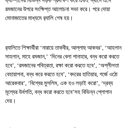
ক্যাম্পাসের বিভিন্ন সড়ক প্রদক্ষিণ করে একই স্থানে এসে
রমজানের উপরে সংক্ষিপ্ত আলোচনা সভা করে। পরে দোয়া
মোনাজাতের মাধ্যমে র‍্যালি শেষ হয়।
র‍্যালিতে শিক্ষার্থীরা ‘নারায়ে তাকবীর, আল্লাহু আকবর’, ‘আহলান
সাহলান, মাহে রমজান,’ ‘দিনের বেলা পানাহার, বন্ধ করো করতে
হবে’, ‘রমজানের পবিত্রতা, রক্ষা করো করতে হবে’, ‘অশ্লীলতা
বেহায়াপনা, বন্ধ করে করতে হবে’, ‘বদরের হাতিয়ার, গর্জে ওঠো
আরেকবার’, ‘বিশ্বের মুসলিম, এক হও লড়াই করো’, ‘দ্রব্য
মূল্যের উর্ধগতি, বন্ধ করো করতে হবে’সহ বিভিন্ন শ্লোগান
দেয়।