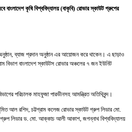
েবে বাংলাদেশ কৃষি বিশ্ববিদ্যালয় (বাকৃবি) রোভার স্কাউট গ্রুপের
 অনুষ্ঠান, ব্যাজ প্রদান অনুষ্ঠান এর আয়োজন করে থাকেন। এ ছাড়াও
োগ্রাম বিভাগ বাংলাদেশ স্কাউটস রোভার অঞ্চলের ৭ জন ইউনিট
বিভাগের পরিচালক মাহফুজা পারভীনসহ আমন্ত্রিত অতিথিবৃন্দ।
ুমিত আল রশিদ, চট্টগ্রাম কলেজ রোভার স্কাউট গ্রুপ লিডার মো.
উট গ্রুপ লিডার ড. মো. আক্কাচ আলী আকাশ, জগন্নাথ বিশ্ববিদ্যালয়