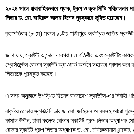
২০২৪ সালে ধারাবাহিকভাবে প্যাক, ট্রুপ ও ক্রু মিটিং পরিচালনার মাধ্
লিডার ড. মো. জহিরুল আলম বিশেষ পুরস্কারে ভূষিত হয়েছেন।
বৃহস্পতিবার (৮ মে) সকাল ১১টায় গাজীপুরে অবস্থিত জাতীয় স্কাউট প
জানা যায়, স্কাউট আন্দোলন বেগবান ও গতিশীল এবং স্কাউটিং কার্যক্
প্রেসিডেন্টস রোভার স্কাউট অ্যাওয়ার্ড অর্জনে সহায়তা প্রদান 
লিডারকে পুরস্কৃত করেছে।
এ সময় অনুষ্ঠানে উপস্থিত ছিলেন বাংলাদেশ স্কাউটস-এর নির্বাহী
বাকৃবির রোভার স্কাউট লিডার ড. মো. জহিরুল আলমসহ আরো পুরস্কার
কামাল উদ্দীন, ঢাকা কলেজ রোভার স্কাউট গ্রুপ লিডার অধ্যাপক মোহ
রোভার স্কাউট গ্রুপ লিডার অধ্যাপক ড. মো. মনিরুজ্জামান খন্দকার,