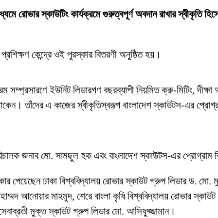
যমে রোভার স্কাউটিং কার্যক্রমে গুরুত্বপূর্ণ অবদান রাখার স্বীকৃতি হিস
্রশিক্ষণ কেন্দ্রে ওই পুরস্কার বিতরণী অনুষ্ঠিত হয়।
রম সম্প্রসারণে ইউনিট লিডারগণ বছরব্যাপী নিয়মিত ক্রু-মিটিং, দীক্ষা
করে থাকেন। তাঁদের এ কাজের স্বীকৃতিস্বরূপ বাংলাদেশ স্কাউটস-এর প্র
 পরিচালক জনাব মো. সামছুল হক এবং বাংলাদেশ স্কাউটস-এর প্রোগ্রাম 
 পেয়েছেন ঢাকা বিশ্ববিদ্যালয় রোভার স্কাউট গ্রুপ লিডার ড. মো. ম
াম্মদ আনোয়ার মাহমুদ, শেরে বাংলা কৃষি বিশ্ববিদ্যালয় রোভার স্কা
 সেবাব্রতী মুক্ত স্কাউট গ্রুপ লিডার মো. আসিফুজ্জামান।