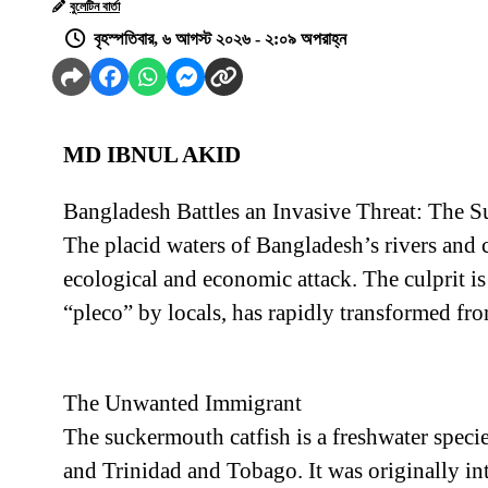
বুলেটিন বার্তা
বৃহস্পতিবার, ৬ আগস্ট ২০২৬ - ২:০৯ অপরাহ্ন
MD IBNUL AKID
Bangladesh Battles an Invasive Threat: The S
The placid waters of Bangladesh’s rivers and ca
ecological and economic attack. The culprit i
“pleco” by locals, has rapidly transformed fr
The Unwanted Immigrant
The suckermouth catfish is a freshwater specie
and Trinidad and Tobago. It was originally in