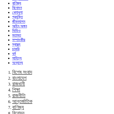
বাণিজ্য
বিনোদন
খেলাধুলা
প্রযুক্তি
জীবনযাপন
আইন অঙ্গন
ভিডিও
মতামত
সম্পাদকীয়
স্বাস্থ্য
চাকরি
ধর্ম
সাহিত্য
অন্যান্য
বিশেষ সংবাদ
বাংলাদেশ
রাজধানী
শিক্ষা
রাজনীতি
আন্তর্জাতিক
বাণিজ্য
বিনোদন