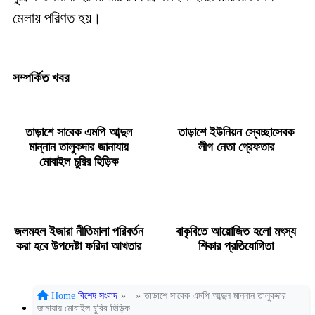
মেলায় পরিণত হয়।
সম্পর্কিত খবর
তাড়াশে সাবেক এমপি আব্দুল
তাড়াশে ইউনিয়ন স্বেচ্ছাসেবক
মান্নান তালুকদার জানাযায়
লীগ নেতা গ্রেফতার
মোবাইল চুরির হিড়িক
জলমহল ইজারা নীতিমালা পরিবর্তন
বাকৃবিতে আয়োজিত হলো মৎস্য
করা হবে উপদেষ্টা ফরিদা আখতার
শিকার প্রতিযোগিতা
Home
বিশেষ সংবাদ
»
»
তাড়াশে সাবেক এমপি আব্দুল মান্নান তালুকদার
জানাযায় মোবাইল চুরির হিড়িক