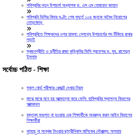
পবিপ্রবির নতুন উপাচার্য অধ্যাপক ড. এস এম হেমায়েত জাহান
পবিপ্রবি ভিসির বিদায় ঘণ্টা: শেষ মুহূর্তে ১০৪ জনকে অবৈধ নিয়োগের
তোড়জোড়
পবিপ্রবিতে শিক্ষকদের ওপর হামলা: নেপথ্যে উপাচার্যের পদ টিকিয়ে রাখার
লড়াই
স্বজনপ্রীতি ও দুর্নীতির রাজা কুড়িকৃবির ভিসি প্রফেসর ড. মুহ. রাশেদুল
ইসলাম
সর্বোচ্চ পঠিত - শিক্ষা
সকল বোর্ড পরীক্ষার রেজাল্ট দেখার নিয়ম
মাঝে মাঝে মনে হয় আত্মহত্যা করে ফেলি: হাবিপ্রবির স্থাপত্য বিভাগের
আত্মকথন
বক্তব্য মনঃপুত না হওয়ায় এক শিক্ষার্থীকে অবরুদ্ধ করল আইন বিভাগের
শিক্ষার্থীরা
থামছে না সব্বেজ টাওয়ার ছাত্রীনিবাস মালিকের দৌরাত্ম্য: অসহায়