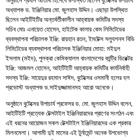
অনুষ্ঠানে প্রধান অতিথি হিসেবে উপস্থিত ছিলেন বুটেক্সের উপাচার্য
অধ্যাপক ড. ইঞ্জিনিয়ার মো. জুলহাস উদ্দিন। এছাড়া উপস্থিত
ছিলেন আইটিইটির অন্তর্বর্তীকালীন আহ্বায়ক কমিটির সদস্য
সচিব মোঃ এনায়েত হোসেন, হাইটেক কালার কেম লিমিটেডের
ব্যবস্থাপনা পরিচালক ইঞ্জি: রায়হান রতন, ইমটেক্স সল্যুশনস বিডি
লিমিটেডের ব্যবস্থাপনা পরিচালক ইঞ্জিনিয়ার মোহা: মইদুল
ইসলাম (মইদ), পুলক্রা কেমিক্যালস বাংলাদেশের কান্ট্রি ডিরেক্টর
ইঞ্জি: আজমল হোসেন, আইটিইটি আহ্বায়ক কমিটির কার্যনির্বাহী
সদস্য ইঞ্জি: সায়েদুর রহমান সাঈদ, বুটেক্সের ওসমানী হলের হল
প্রভোস্ট অধ্যাপক ড.সাইদুজ্জামানসহ আরো অনেকে।
অনুষ্ঠানে বুটেক্সের উপাচার্য প্রফেসর ড. মো. জুলহাস উদ্দিন বলেন,
আইটিইটি প্রত্যেক টেক্সটাইল ইঞ্জিনিয়ারদের প্রাণের সংগঠন এবং
এই ধরনের আয়োজন সকল টেক্সটাইল ইঞ্জিনিয়ারদের এক প্রকার
মিলনমেলা। আগামী দুই মাসের এই টুর্নামেন্ট অনেক উপভোগ্য