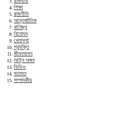
রাজধানী
শিক্ষা
রাজনীতি
আন্তর্জাতিক
বাণিজ্য
বিনোদন
খেলাধুলা
প্রযুক্তি
জীবনযাপন
আইন অঙ্গন
ভিডিও
মতামত
সম্পাদকীয়