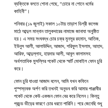
ব্যক্তিকে বলতে শোনা গেছে, “চোরে না শোনে ধর্মের
কাহিনী”।
শনিবার (১৯ জুলাই) সকাল ১০টায় তাড়াশ ডিগ্রী কলেজ
মাঠে আব্দুল মান্নান তালুকদারের নামাজে জানাযা অনুষ্ঠিত
হয়। এ সময় সংঘবদ্ধ চোর চক্র মুনসুর রহমান, আতিক,
ইউনুস আলী, আলাউদ্দিন, আজাদ, শরিফুল ইসলাম, আহাদ,
আরিফ, আব্দুল্লাহ, হায়দার আলী, আবুল কালামসহ
অর্ধশতাধিক মুসল্লির পকেট থেকে স্মার্ট মোবাইল ফোন চুরি
করে।
ফোন চুরি যাওয়া আজাদ বলেন, আমি যখন কফিনে
পুস্পস্তবক অর্পণ করি তখনই অনুভব করি আমার পাঞ্জাবীর
পকেট থেকে কেউ একজন ফোন বের করে নিলেন। কিন্তু
প্রচন্ড ভীড়ের কারণে চোর ধরতে পারিনি। পরে জেনেছি শুধু