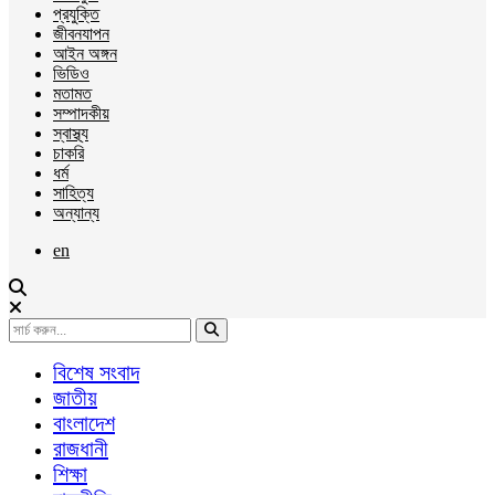
প্রযুক্তি
জীবনযাপন
আইন অঙ্গন
ভিডিও
মতামত
সম্পাদকীয়
স্বাস্থ্য
চাকরি
ধর্ম
সাহিত্য
অন্যান্য
en
বিশেষ সংবাদ
জাতীয়
বাংলাদেশ
রাজধানী
শিক্ষা