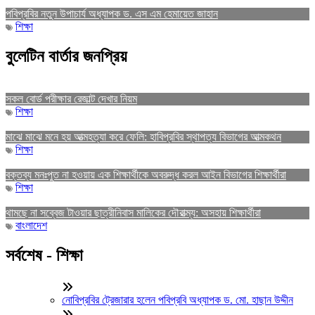
পবিপ্রবির নতুন উপাচার্য অধ্যাপক ড. এস এম হেমায়েত জাহান
শিক্ষা
বুলেটিন বার্তার জনপ্রিয়
সকল বোর্ড পরীক্ষার রেজাল্ট দেখার নিয়ম
শিক্ষা
মাঝে মাঝে মনে হয় আত্মহত্যা করে ফেলি: হাবিপ্রবির স্থাপত্য বিভাগের আত্মকথন
শিক্ষা
বক্তব্য মনঃপুত না হওয়ায় এক শিক্ষার্থীকে অবরুদ্ধ করল আইন বিভাগের শিক্ষার্থীরা
শিক্ষা
থামছে না সব্বেজ টাওয়ার ছাত্রীনিবাস মালিকের দৌরাত্ম্য: অসহায় শিক্ষার্থীরা
বাংলাদেশ
সর্বশেষ - শিক্ষা
নোবিপ্রবির ট্রেজারার হলেন পবিপ্রবি অধ্যাপক ড. মো. হাছান উদ্দীন