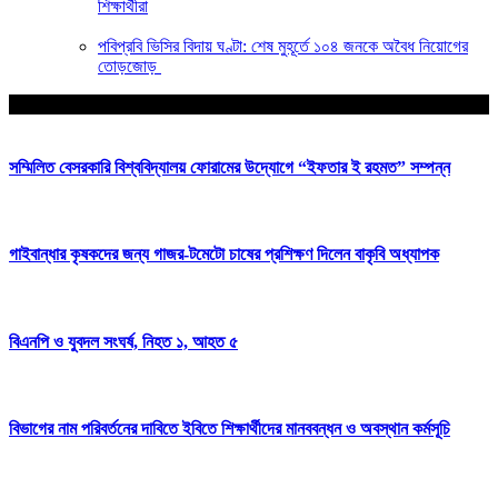
শিক্ষার্থীরা
পবিপ্রবি ভিসির বিদায় ঘণ্টা: শেষ মুহূর্তে ১০৪ জনকে অবৈধ নিয়োগের
তোড়জোড়
আপনার জন্য নির্বাচিত
সম্মিলিত বেসরকারি বিশ্ববিদ্যালয় ফোরামের উদ্যোগে “ইফতার ই রহমত” সম্পন্ন
গাইবান্ধার কৃষকদের জন্য গাজর-টমেটো চাষের প্রশিক্ষণ দিলেন বাকৃবি অধ্যাপক
বিএনপি ও যুবদল সংঘর্ষ, নিহত ১, আহত ৫
বিভাগের নাম পরিবর্তনের দাবিতে ইবিতে শিক্ষার্থীদের মানববন্ধন ও অবস্থান কর্মসূচি