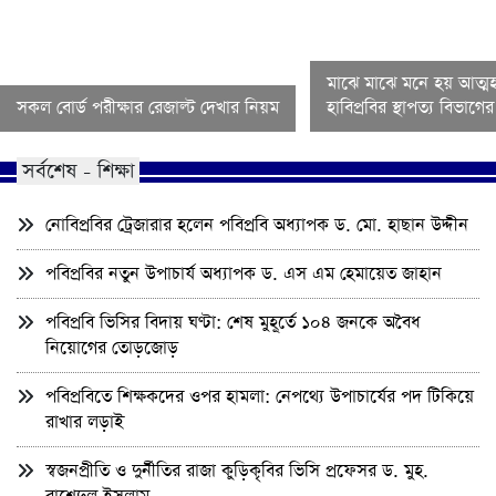
মাঝে মাঝে মনে হয় আত্মহ
সকল বোর্ড পরীক্ষার রেজাল্ট দেখার নিয়ম
হাবিপ্রবির স্থাপত্য বিভাগ
সর্বশেষ - শিক্ষা
নোবিপ্রবির ট্রেজারার হলেন পবিপ্রবি অধ্যাপক ড. মো. হাছান উদ্দীন
পবিপ্রবির নতুন উপাচার্য অধ্যাপক ড. এস এম হেমায়েত জাহান
পবিপ্রবি ভিসির বিদায় ঘণ্টা: শেষ মুহূর্তে ১০৪ জনকে অবৈধ
নিয়োগের তোড়জোড়
পবিপ্রবিতে শিক্ষকদের ওপর হামলা: নেপথ্যে উপাচার্যের পদ টিকিয়ে
রাখার লড়াই
স্বজনপ্রীতি ও দুর্নীতির রাজা কুড়িকৃবির ভিসি প্রফেসর ড. মুহ.