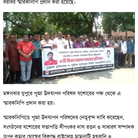
বরাবর
স্মারকলিপি
প্রদান
করা
হয়েছে।
মঙ্গলবার
দুপুরে
পূজা
উদযাপন
পরিষদ
যশোরের
পক্ষ
থেকে
এ
স্মারকলিপি
প্রদান
করা
হয়।
স্মারকলিপিতে পূজা
উদযাপন
পরিষদের
নেতৃবৃন্দ দাবি করেছেন,
সংগঠনের যশোরের
সভাপতি
দীপংকর
দাস
রতন
ও
সাধারণ
সম্পাদক
তপন
কুমার
ঘোষের
বিরুদ্ধে
রাষ্ট্রদ্রোহ
মামলাটি
হয়রানি
ও