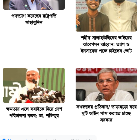
পদত্যাগ করেছেন রাষ্ট্রপতি
সাহাবুদ্দিন
শহীদ সালাহউদ্দিনের ভাইয়ের
আবেগঘন আহ্বান: ত্যাগ ও
ইনসাফের পক্ষে চাইলেন ভোট
ফখরুলের প্রতিবাদ/ তাড়াহুড়ো করে
ক্ষমতায় এলে সবাইকে নিয়ে দেশ
দুটি আইন পাস করাতে চাচ্ছে
পরিচালনা করব: ডা. শফিকুর
সরকার