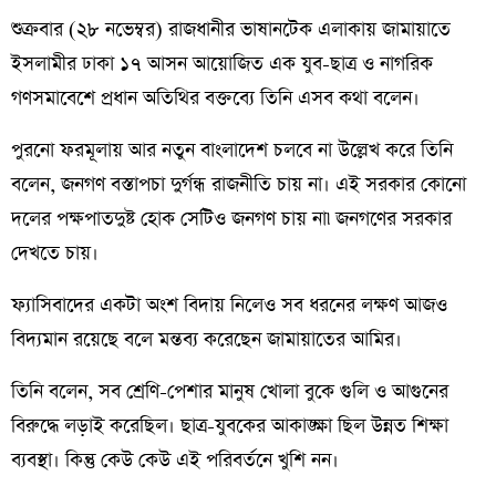
শুক্রবার (২৮ নভেম্বর) রাজধানীর ভাষানটেক এলাকায় জামায়াতে
ইসলামীর ঢাকা ১৭ আসন আয়োজিত এক যুব-ছাত্র ও নাগরিক
গণসমাবেশে প্রধান অতিথির বক্তব্যে তিনি এসব কথা বলেন।
পুরনো ফরমূলায় আর নতুন বাংলাদেশ চলবে না উল্লেখ করে তিনি
বলেন, জনগণ বস্তাপচা দুর্গন্ধ রাজনীতি চায় না। এই সরকার কোনো
দলের পক্ষপাতদুষ্ট হোক সেটিও জনগণ চায় না৷ জনগণের সরকার
দেখতে চায়।
ফ্যাসিবাদের একটা অংশ বিদায় নিলেও সব ধরনের লক্ষণ আজও
বিদ্যমান রয়েছে বলে মন্তব্য করেছেন জামায়াতের আমির।
তিনি বলেন, সব শ্রেণি-পেশার মানুষ খোলা বুকে গুলি ও আগুনের
বিরুদ্ধে লড়াই করেছিল। ছাত্র-যুবকের আকাঙ্ক্ষা ছিল উন্নত শিক্ষা
ব্যবস্থা। কিন্তু কেউ কেউ এই পরিবর্তনে খুশি নন।