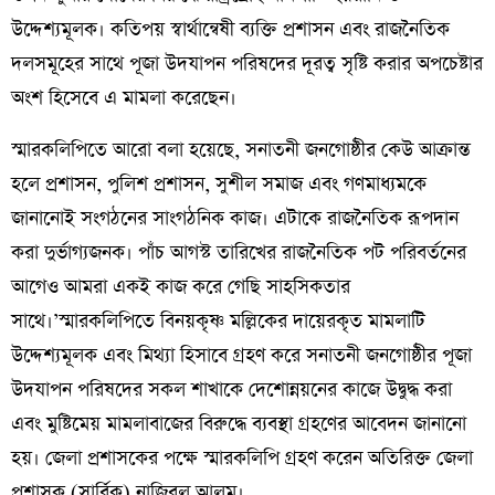
উদ্দেশ্যমূলক। কতিপয়
স্বার্থান্বেষী
ব্যক্তি
প্রশাসন
এবং
রাজনৈতিক
দলসমূহের
সাথে
পূজা
উদযাপন
পরিষদের
দূরত্ব
সৃষ্টি
করার
অপচেষ্টার
অংশ
হিসেবে
এ
মামলা করেছেন।
স্মারকলিপিতে
আরো
বলা
হয়েছে, সনাতনী
জনগোষ্ঠীর
কেউ
আক্রান্ত
হলে
প্রশাসন
,
পুলিশ
প্রশাসন
,
সুশীল
সমাজ
এবং
গণমাধ্যমকে
জানানোই
সংগঠনের
সাংগঠনিক
কাজ।
এটাকে
রাজনৈতিক
রূপদান
করা
দুর্ভাগ্যজনক।
পাঁচ
আগস্ট
তারিখের
রাজনৈতিক
পট
পরিবর্তনের
আগেও
আমরা
একই
কাজ
করে
গেছি
সাহসিকতার
সাথে।
’
স্মারকলিপিতে
বিনয়কৃষ্ণ
মল্লিকের
দায়েরকৃত
মামলাটি
উদ্দেশ্যমূলক
এবং
মিথ্যা
হিসাবে
গ্রহণ
করে
সনাতনী
জনগোষ্ঠীর
পূজা
উদযাপন
পরিষদের
সকল
শাখাকে
দেশোন্নয়নের
কাজে
উদ্বুদ্ধ
করা
এবং
মুষ্টিমেয়
মামলাবাজের
বিরুদ্ধে
ব্যবস্থা
গ্রহণের
আবেদন
জানানো
হয়।
জেলা
প্রশাসকের
পক্ষে
স্মারকলিপি
গ্রহণ
করেন
অতিরিক্ত
জেলা
প্রশাসক
(
সার্বিক
)
নাজিবুল
আলম।