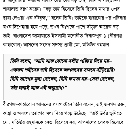
৫ জানুয়ারির নির্বাচনী সহিংসতায় তাঁর বড় ভাই শহীদ সালাহউদ্দিন
শাহাদাত বরণ করেন। “বড় ভাই হিসেবে তিনি ছিলেন মাথার ওপর
ছায়া দেওয়া এক বটবৃক্ষ,” বলেন তিনি। ভাইকে হারানোর পর পরিবার
যখন দিশেহারা হয়ে পড়ে, তখন নিঃশব্দে পাশে দাঁড়ান আরেক বড়
ভাই—বাংলাদেশ জামায়াতে ইসলামী মনোনীত দিনাজপুর–১ (বীরগঞ্জ–
কাহারোল) আসনের সংসদ সদস্য প্রার্থী মো. মতিউর রহমান।
তিনি বলেন, “আমি আজ কোনো দলীয় পরিচয় নিয়ে নয়—
একজন শহীদের ভাই হিসেবে আপনাদের সামনে দাঁড়িয়েছি।
যিনি ত্যাগের মূল্য বোঝেন, যিনি ক্ষমতা নয়—সেবা বোঝেন,
তাঁর জন্যই আজ এই অনুরোধ।”
বীরগঞ্জ–কাহারোল আসনের প্রসঙ্গ টেনে তিনি বলেন, এই জনপদ রক্ত,
কান্না ও অসংখ্য ত্যাগের মধ্য দিয়ে গড়ে উঠেছে। “এই উর্বর ভূমিতে
মো. মতিউর রহমানকে নেতা হিসেবে নয়, আপনাদের সেবক হিসেবে