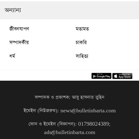
অন্যান্য
জীবনযাপন
মতামত
সম্পাদকীয়
চাকরি
ধর্ম
সাহিত্য
সম্পাদক ও প্রকাশক: আবু হাসনাত তুহিন
ইমেইল (নিউজরুম): news@bulletinbarta.com
ফোন ও ইমেইল (বিজ্ঞাপন): 01798024389;
ads@bulletinbarta.com