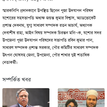
স্মারকলিপি
প্রদানকালে
উপস্থিত
ছিলেন
পূজা
উদযাপন
পরিষদ
যশোরের
সহসভাপতি
অধ্যক্ষ
জয়ন্ত
কুমার
বিশ্বাস
,
অ্যাডভোকেট
প্রশান্ত
দেবনাথ
,
যুগ্ম
সাধারণ
সম্পাদক
রতন
আচার্য
,
অধ্যাপক
দেবাশীষ
রাহা
,
আইন
বিষয়
সম্পাদক
চিরন্তন
মলি
¬
ক
,
যশোর
সদর
উপজেলা
পূজা
উদযাপন
পরিষদের
সভাপতি
রবিন
কুমার
পাল
,
সাধারণ
সম্পাদক
প্রশান্ত
সরকার
,
পৌর
কমিটির
সাধারণ
সম্পাদক
উৎপল
ঘোষসহ
জেলা
,
উপজেলা
,
পৌর
শাখার
দুই
শতাধিক
নেতাকর্মী।
সম্পর্কিত খবর