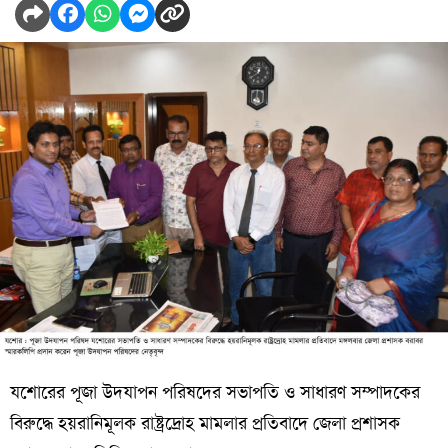
যশোরের
পূজা
উদযাপন
পরিষদের
সভাপতি
ও
সাধারণ
সম্পাদকের
বিরুদ্ধে
হয়রানিমূলক
রাষ্ট্রদ্রোহ
মামলার
প্রতিবাদে
জেলা
প্রশাসক