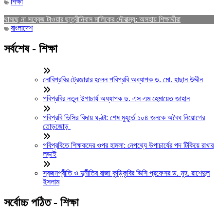
শিক্ষা
থামছে না সব্বেজ টাওয়ার ছাত্রীনিবাস মালিকের দৌরাত্ম্য: অসহায় শিক্ষার্থীরা
বাংলাদেশ
সর্বশেষ - শিক্ষা
নোবিপ্রবির ট্রেজারার হলেন পবিপ্রবি অধ্যাপক ড. মো. হাছান উদ্দীন
পবিপ্রবির নতুন উপাচার্য অধ্যাপক ড. এস এম হেমায়েত জাহান
পবিপ্রবি ভিসির বিদায় ঘণ্টা: শেষ মুহূর্তে ১০৪ জনকে অবৈধ নিয়োগের
তোড়জোড়
পবিপ্রবিতে শিক্ষকদের ওপর হামলা: নেপথ্যে উপাচার্যের পদ টিকিয়ে রাখার
লড়াই
স্বজনপ্রীতি ও দুর্নীতির রাজা কুড়িকৃবির ভিসি প্রফেসর ড. মুহ. রাশেদুল
ইসলাম
সর্বোচ্চ পঠিত - শিক্ষা