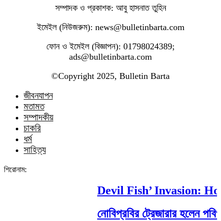
সম্পাদক ও প্রকাশক: আবু হাসনাত তুহিন
ইমেইল (নিউজরুম): news@bulletinbarta.com
ফোন ও ইমেইল (বিজ্ঞাপন): 01798024389;
ads@bulletinbarta.com
©️Copyright 2025, Bulletin Barta
জীবনযাপন
মতামত
সম্পাদকীয়
চাকরি
ধর্ম
সাহিত্য
শিরোনাম:
Devil Fish’ Invasion: How 
নোবিপ্রবির ট্রেজারার হলেন পবিপ্রবি 