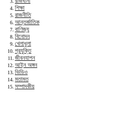
রাজধানী
শিক্ষা
রাজনীতি
আন্তর্জাতিক
বাণিজ্য
বিনোদন
খেলাধুলা
প্রযুক্তি
জীবনযাপন
আইন অঙ্গন
ভিডিও
মতামত
সম্পাদকীয়