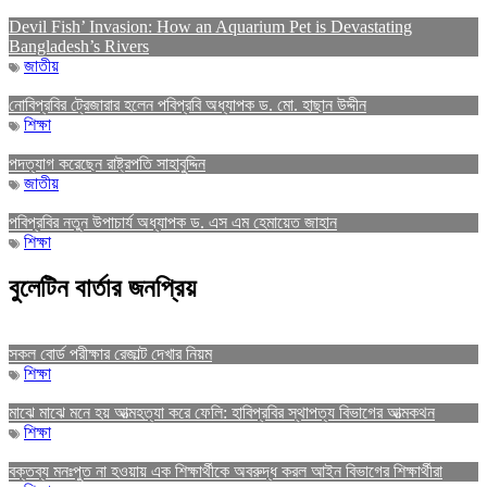
Devil Fish’ Invasion: How an Aquarium Pet is Devastating
Bangladesh’s Rivers
জাতীয়
নোবিপ্রবির ট্রেজারার হলেন পবিপ্রবি অধ্যাপক ড. মো. হাছান উদ্দীন
শিক্ষা
পদত্যাগ করেছেন রাষ্ট্রপতি সাহাবুদ্দিন
জাতীয়
পবিপ্রবির নতুন উপাচার্য অধ্যাপক ড. এস এম হেমায়েত জাহান
শিক্ষা
বুলেটিন বার্তার জনপ্রিয়
সকল বোর্ড পরীক্ষার রেজাল্ট দেখার নিয়ম
শিক্ষা
মাঝে মাঝে মনে হয় আত্মহত্যা করে ফেলি: হাবিপ্রবির স্থাপত্য বিভাগের আত্মকথন
শিক্ষা
বক্তব্য মনঃপুত না হওয়ায় এক শিক্ষার্থীকে অবরুদ্ধ করল আইন বিভাগের শিক্ষার্থীরা