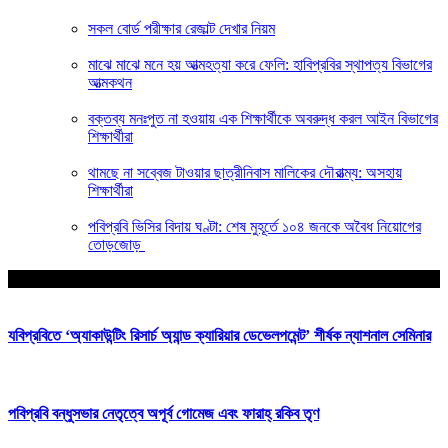
সকল বোর্ড পরীক্ষার রেজাল্ট দেখার নিয়ম
মাঝে মাঝে মনে হয় আত্মহত্যা করে ফেলি: হাবিপ্রবির স্থাপত্য বিভাগের
আত্মকথন
বক্তব্য মনঃপুত না হওয়ায় এক শিক্ষার্থীকে অবরুদ্ধ করল আইন বিভাগের
শিক্ষার্থীরা
থামছে না সব্বেজ টাওয়ার ছাত্রীনিবাস মালিকের দৌরাত্ম্য: অসহায়
শিক্ষার্থীরা
পবিপ্রবি ভিসির বিদায় ঘণ্টা: শেষ মুহূর্তে ১০৪ জনকে অবৈধ নিয়োগের
তোড়জোড়
আপনার জন্য নির্বাচিত
যবিপ্রবিতে ‘অ্যাকাউন্টিং রিসার্চ অ্যান্ড ক্যারিয়ার ডেভেলপমেন্ট’ শীর্ষক ন্যাশনাল সেমিনার
পবিপ্রবি বন্ধুসভার নেতৃত্বে অপূর্ব গোমেজ এবং ফারাহ্ রকিব তৃণ