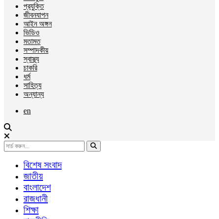
প্রযুক্তি
জীবনযাপন
আইন অঙ্গন
ভিডিও
মতামত
সম্পাদকীয়
স্বাস্থ্য
চাকরি
ধর্ম
সাহিত্য
অন্যান্য
en
বিশেষ সংবাদ
জাতীয়
বাংলাদেশ
রাজধানী
শিক্ষা