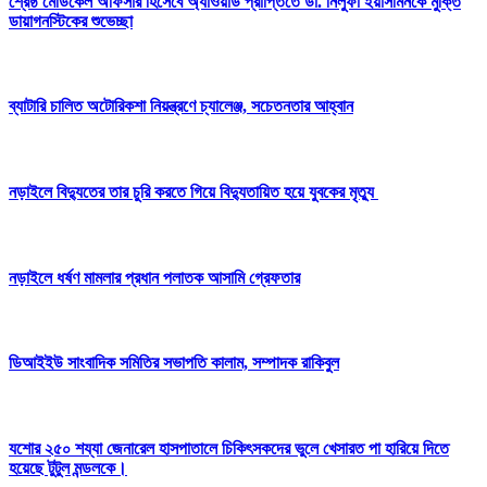
শ্রেষ্ঠ মেডিকেল অফিসার হিসেবে অ্যাওয়ার্ড প্রাপ্তিতে ডা. নিলুফা ইয়াসমিনকে মুক্তি
ডায়াগনস্টিকের শুভেচ্ছা
ব্যাটারি চালিত অটোরিকশা নিয়ন্ত্রণে চ্যালেঞ্জ, সচেতনতার আহ্বান
নড়াইলে বিদ্যুতের তার চুরি করতে গিয়ে বিদ্যুতায়িত হয়ে যুবকের মৃত্যু
নড়াইলে ধর্ষণ মামলার প্রধান পলাতক আসামি গ্রেফতার
ডিআইইউ সাংবাদিক সমিতির সভাপতি কালাম, সম্পাদক রাকিবুল
যশোর ২৫০ শয্যা জেনারেল হাসপাতালে চিকিৎসকদের ভুলে খেসারত পা হারিয়ে দিতে
হয়েছে টুটুল মন্ডলকে।