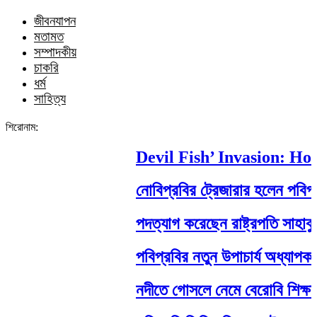
জীবনযাপন
মতামত
সম্পাদকীয়
চাকরি
ধর্ম
সাহিত্য
শিরোনাম:
Devil Fish’ Invasion: How a
নোবিপ্রবির ট্রেজারার হলেন পবিপ্রবি 
পদত্যাগ করেছেন রাষ্ট্রপতি সাহাবুদ্দিন
পবিপ্রবির নতুন উপাচার্য অধ্যাপক ড.
নদীতে গোসলে নেমে বেরোবি শিক্ষার্থীর মর্