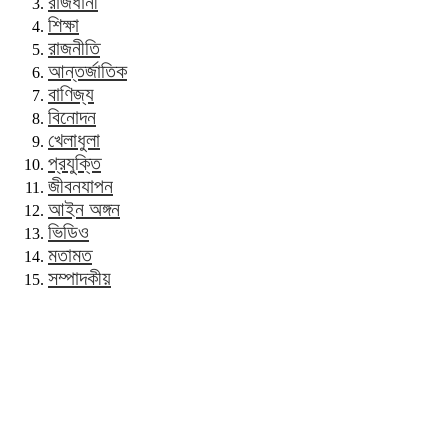
রাজধানী
শিক্ষা
রাজনীতি
আন্তর্জাতিক
বাণিজ্য
বিনোদন
খেলাধুলা
প্রযুক্তি
জীবনযাপন
আইন অঙ্গন
ভিডিও
মতামত
সম্পাদকীয়