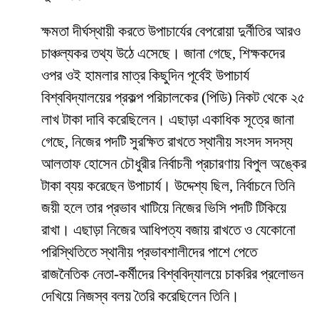
​ক্ষমতা দীর্ঘস্থায়ী করতে উপাচার্যের বেপরোয়া দুর্নীতির আরও
চাঞ্চল্যকর তথ্য উঠে এসেছে। জানা গেছে, শিক্ষকদের
ওপর ওই হামলার মাত্র কিছুদিন পূর্বেই উপাচার্য
বিশ্ববিদ্যালয়ের প্রকল্প পরিচালকের (পিডি) নিকট থেকে ২৫
লাখ টাকা দাবি করেছিলেন। এছাড়া একাধিক সূত্রে জানা
গেছে, নিজের পদটি সুরক্ষিত রাখতে স্থানীয় সংসদ সদস্য
আলতাফ হোসেন চৌধুরীর নির্বাচনী প্রচারণায় বিপুল অঙ্কের
টাকা ব্যয় করেছেন উপাচার্য। উদ্দেশ্য ছিল, নির্বাচনে তিনি
জয়ী হলে তার প্রভাব খাটিয়ে নিজের ভিসি পদটি টিকিয়ে
রাখা। এছাড়া নিজের আধিপত্য বজায় রাখতে ও যেকোনো
পরিস্থিতিতে স্থানীয় প্রভাবশালীদের পাশে পেতে
রাজনৈতিক নেতা-কর্মীদের বিশ্ববিদ্যালয়ে চাকরির প্রলোভন
দেখিয়ে নিজস্ব বলয় তৈরি করেছিলেন তিনি।