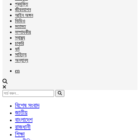
প্রযুক্তি
জীবনযাপন
আইন অঙ্গন
ভিডিও
মতামত
সম্পাদকীয়
স্বাস্থ্য
চাকরি
ধর্ম
সাহিত্য
অন্যান্য
en
বিশেষ সংবাদ
জাতীয়
বাংলাদেশ
রাজধানী
শিক্ষা