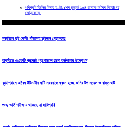
পবিপ্রবি ভিসির বিদায় ঘণ্টা: শেষ মুহূর্তে ১০৪ জনকে অবৈধ নিয়োগের
তোড়জোড়
আপনার জন্য নির্বাচিত
নড়াইলে দুই কেজি গাঁজাসহ দুইজন গ্রেফতার
বাকৃবিতে এএফটি প্রজেক্ট প্রপোজাল রচনা কর্মশালার উদ্বোধন
কুড়িগ্রামে অবৈধ ইটভাটার মাটি সরবরাহে ধ্বংস হচ্ছে জমির টপ সয়েল ও রাস্তাঘাট
গুচ্ছ ভর্তি পরীক্ষায় থাকছে না হাবিপ্রবি