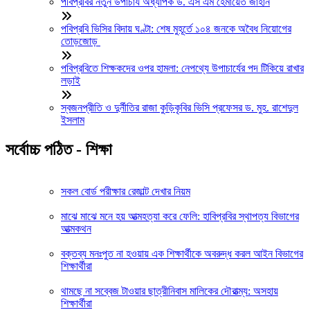
পবিপ্রবির নতুন উপাচার্য অধ্যাপক ড. এস এম হেমায়েত জাহান
পবিপ্রবি ভিসির বিদায় ঘণ্টা: শেষ মুহূর্তে ১০৪ জনকে অবৈধ নিয়োগের
তোড়জোড়
পবিপ্রবিতে শিক্ষকদের ওপর হামলা: নেপথ্যে উপাচার্যের পদ টিকিয়ে রাখার
লড়াই
স্বজনপ্রীতি ও দুর্নীতির রাজা কুড়িকৃবির ভিসি প্রফেসর ড. মুহ. রাশেদুল
ইসলাম
সর্বোচ্চ পঠিত - শিক্ষা
সকল বোর্ড পরীক্ষার রেজাল্ট দেখার নিয়ম
মাঝে মাঝে মনে হয় আত্মহত্যা করে ফেলি: হাবিপ্রবির স্থাপত্য বিভাগের
আত্মকথন
বক্তব্য মনঃপুত না হওয়ায় এক শিক্ষার্থীকে অবরুদ্ধ করল আইন বিভাগের
শিক্ষার্থীরা
থামছে না সব্বেজ টাওয়ার ছাত্রীনিবাস মালিকের দৌরাত্ম্য: অসহায়
শিক্ষার্থীরা