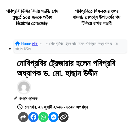
পবিপ্রবি ভিসির বিদায় ঘণ্টা: শেষ
পবিপ্রবিতে শিক্ষকদের ওপর
মুহূর্তে ১০৪ জনকে অবৈধ
হামলা: নেপথ্যে উপাচার্যের পদ
নিয়োগের তোড়জোড়
টিকিয়ে রাখার লড়াই
Home
শিক্ষা
»
»
নোবিপ্রবির ট্রেজারার হলেন পবিপ্রবি অধ্যাপক ড. মো.
হাছান উদ্দীন
নোবিপ্রবির ট্রেজারার হলেন পবিপ্রবি
অধ্যাপক ড. মো. হাছান উদ্দীন
পবিপ্রবি প্রতিনিধি
সোমবার, ২৭ জুলাই ২০২৬ - ৬:২৮ অপরাহ্ন