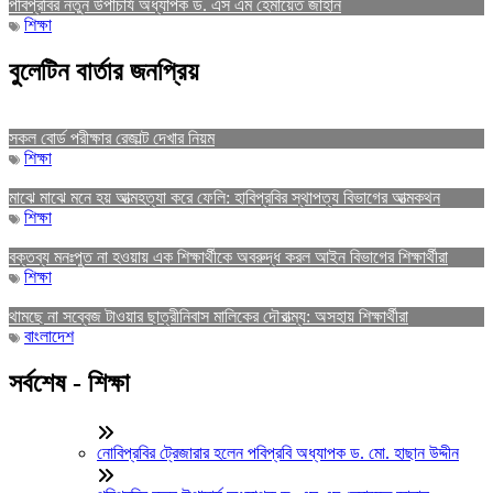
পবিপ্রবির নতুন উপাচার্য অধ্যাপক ড. এস এম হেমায়েত জাহান
শিক্ষা
বুলেটিন বার্তার জনপ্রিয়
সকল বোর্ড পরীক্ষার রেজাল্ট দেখার নিয়ম
শিক্ষা
মাঝে মাঝে মনে হয় আত্মহত্যা করে ফেলি: হাবিপ্রবির স্থাপত্য বিভাগের আত্মকথন
শিক্ষা
বক্তব্য মনঃপুত না হওয়ায় এক শিক্ষার্থীকে অবরুদ্ধ করল আইন বিভাগের শিক্ষার্থীরা
শিক্ষা
থামছে না সব্বেজ টাওয়ার ছাত্রীনিবাস মালিকের দৌরাত্ম্য: অসহায় শিক্ষার্থীরা
বাংলাদেশ
সর্বশেষ - শিক্ষা
নোবিপ্রবির ট্রেজারার হলেন পবিপ্রবি অধ্যাপক ড. মো. হাছান উদ্দীন