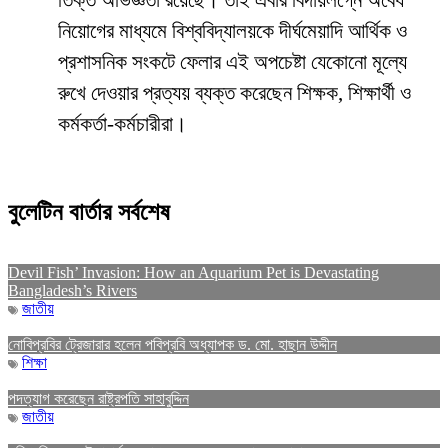
তিক্ত অভিজ্ঞতা রয়েছে। তাই এবার বিদায়লগ্নে অবৈধ
নিয়োগের মাধ্যমে বিশ্ববিদ্যালয়কে দীর্ঘমেয়াদি আর্থিক ও
প্রশাসনিক সংকটে ফেলার এই অপচেষ্টা যেকোনো মূল্যে
রুখে দেওয়ার প্রত্যয় ব্যক্ত করেছেন শিক্ষক, শিক্ষার্থী ও
কর্মকর্তা-কর্মচারীরা।
বুলেটিন বার্তার সর্বশেষ
Devil Fish’ Invasion: How an Aquarium Pet is Devastating
Bangladesh’s Rivers
জাতীয়
নোবিপ্রবির ট্রেজারার হলেন পবিপ্রবি অধ্যাপক ড. মো. হাছান উদ্দীন
শিক্ষা
পদত্যাগ করেছেন রাষ্ট্রপতি সাহাবুদ্দিন
জাতীয়