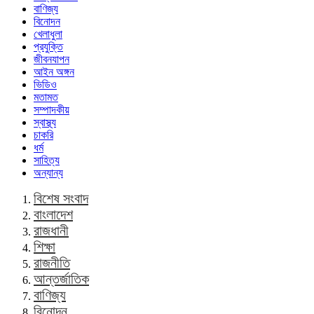
বাণিজ্য
বিনোদন
খেলাধুলা
প্রযুক্তি
জীবনযাপন
আইন অঙ্গন
ভিডিও
মতামত
সম্পাদকীয়
স্বাস্থ্য
চাকরি
ধর্ম
সাহিত্য
অন্যান্য
বিশেষ সংবাদ
বাংলাদেশ
রাজধানী
শিক্ষা
রাজনীতি
আন্তর্জাতিক
বাণিজ্য
বিনোদন