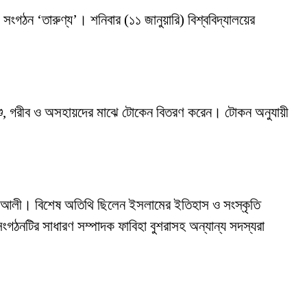
 সংগঠন ‘তারুণ্য’। শনিবার (১১ জানুয়ারি) বিশ্ববিদ্যালয়ের
থশিশু, গরীব ও অসহায়দের মাঝে টোকেন বিতরণ করেন। টোকন অনুযায়ী
ুব আলী। বিশেষ অতিথি ছিলেন ইসলামের ইতিহাস ও সংস্কৃতি
গঠনটির সাধারণ সম্পাদক ফাবিহা বুশরাসহ অন্যান্য সদস্যরা