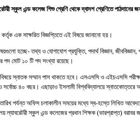
রেটরী স্কুল এন্ড কলেজ শিশু শ্রেণি থেকে দ্বাদশ শ্রেণিতে পাঠদানের জন্
 কর্তৃক এক সাক্ষরিত বিজ্ঞপ্তিতে এই বিষয়ে জানানো হয়।
ষয়গুলো হচ্ছে- তথ্য ও যোগাযোগ প্রযুক্তি, পদার্থ বিজ্ঞান, জীববিজ্ঞ
করে পদ মোট ১০ টি পদ সংখ্যা রয়েছে।
্ট বিষয়ে স্নাতক সম্মান পাস থাকতে হবে। এসএসসি ও এইচএসসি পরীক্
 সর্বোচ্চ ৪০ বছর। এছাড়াও ইসলামী বিশ্ববিদ্যালয়ে স্নাতকোত্তরে অধ
 তারিখ পর্যন্ত অফিস চলাকালীন সময়ের মধ্যে স্ব-হস্তে লিখিত আবে
য় ল্যাবরেটরী স্কুল এন্ড কলেজের প্রধান শিক্ষক (ভারপ্রাপ্ত) বরাবর