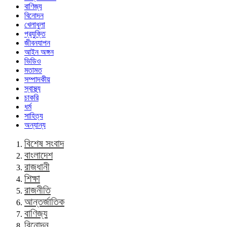
বাণিজ্য
বিনোদন
খেলাধুলা
প্রযুক্তি
জীবনযাপন
আইন অঙ্গন
ভিডিও
মতামত
সম্পাদকীয়
স্বাস্থ্য
চাকরি
ধর্ম
সাহিত্য
অন্যান্য
বিশেষ সংবাদ
বাংলাদেশ
রাজধানী
শিক্ষা
রাজনীতি
আন্তর্জাতিক
বাণিজ্য
বিনোদন