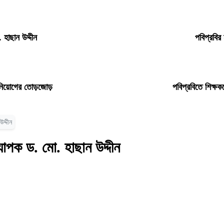
 হাছান উদ্দীন
পবিপ্রবির
ধ নিয়োগের তোড়জোড়
পবিপ্রবিতে শিক্ষক
দ্দীন
যাপক ড. মো. হাছান উদ্দীন