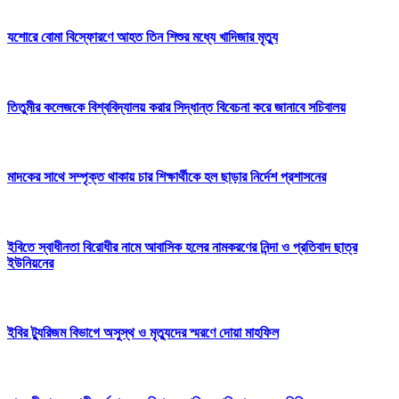
যশোরে বোমা বিস্ফোরণে আহত তিন শিশুর মধ্যে খাদিজার মৃত্যু
তিতুমীর কলেজকে বিশ্ববিদ্যালয় করার সিদ্ধান্ত বিবেচনা করে জানাবে সচিবালয়
মাদকের সাথে সম্পৃক্ত থাকায় চার শিক্ষার্থীকে হল ছাড়ার নির্দেশ প্রশাসনের
ইবিতে স্বাধীনতা বিরোধীর নামে আবাসিক হলের নামকরণের নিন্দা ও প্রতিবাদ ছাত্র
ইউনিয়নের
ইবির ট্যুরিজম বিভাগে অসুস্থ ও মৃত্যুদের স্মরণে দোয়া মাহফিল