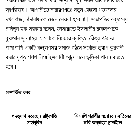
নারায়ণগঞ্জ ছিল গড ফাদার, সন্ত্রাস, খুন, দখল আর চাঁদাবাজির
স্বর্গরাজ্য। আগামীতে নারায়ণগঞ্জে নতুন কোনো গডফাদার,
দখলবাজ, চাঁদাবাজকে মেনে নেওয়া হবে না। সভাপতির বক্তব্যে
মমিনুল হক সরকার বলেন, জামায়াতে ইসলামীর রুকনগণকে
কুরআন সুন্নাহর আলোকে নিজেরে ব্যক্তি চরিত্র গঠনের
পাশাপাশি একটি কল্যাণময় সমাজ গঠনে সর্বোচ্চ ত্যাগ কুরবানী
করার দৃপ্ত শপথ নিয়ে ইসলামী আন্দোলনে ভূমিকা পালন করতে
হবে।
সম্পর্কিত খবর
পদত্যাগ করেছেন রাষ্ট্রপতি
বিএনপি প্রার্থীর মনোনয়ন বাতিলের
সাহাবুদ্দিন
দাবি অব্যাহত নান্দাইলে