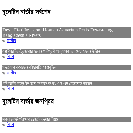
বুলেটিন বার্তার সর্বশেষ
Devil Fish’ Invasion: How an Aquarium Pet is Devastating
Bangladesh’s Rivers
জাতীয়
নোবিপ্রবির ট্রেজারার হলেন পবিপ্রবি অধ্যাপক ড. মো. হাছান উদ্দীন
শিক্ষা
পদত্যাগ করেছেন রাষ্ট্রপতি সাহাবুদ্দিন
জাতীয়
পবিপ্রবির নতুন উপাচার্য অধ্যাপক ড. এস এম হেমায়েত জাহান
শিক্ষা
বুলেটিন বার্তার জনপ্রিয়
সকল বোর্ড পরীক্ষার রেজাল্ট দেখার নিয়ম
শিক্ষা