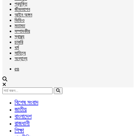
প্রযুক্তি
জীবনযাপন
আইন অঙ্গন
ভিডিও
মতামত
সম্পাদকীয়
স্বাস্থ্য
চাকরি
ধর্ম
সাহিত্য
অন্যান্য
en
বিশেষ সংবাদ
জাতীয়
বাংলাদেশ
রাজধানী
শিক্ষা