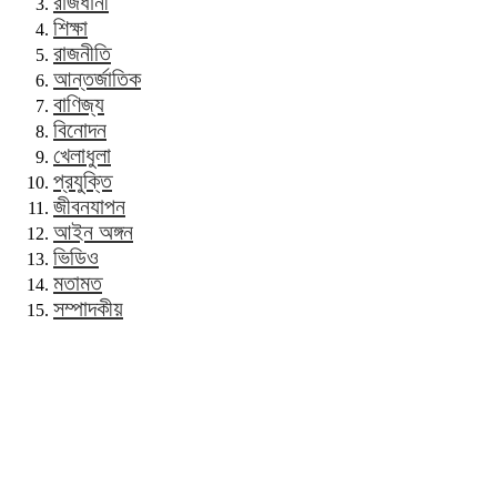
রাজধানী
শিক্ষা
রাজনীতি
আন্তর্জাতিক
বাণিজ্য
বিনোদন
খেলাধুলা
প্রযুক্তি
জীবনযাপন
আইন অঙ্গন
ভিডিও
মতামত
সম্পাদকীয়