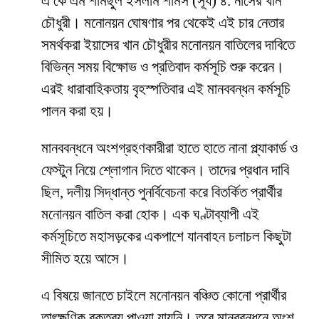
এ কে এম শামছুল ইসলাম শামস (সূর্য) ৪. নাসের খান
চৌধুরী। মনোনয়ন ঘোষণার পর থেকেই এই চার নেতার
সমর্থকরা ইয়াসের খান চৌধুরীর মনোনয়ন বাতিলের দাবিতে
বিভিন্ন সময় বিক্ষোভ ও প্রতিবাদ কর্মসূচি শুরু করেন।
এরই ধারাবাহিকতায় বৃহস্পতিবার এই মানববন্ধন কর্মসূচি
পালন করা হয়।
মানববন্ধনে অংশগ্রহণকারীরা হাতে হাতে নানা প্ল্যাকার্ড ও
ফেস্টুন নিয়ে শ্লোগান দিতে থাকেন। তাদের প্রধান দাবি
ছিল, দলীয় সিদ্ধান্ত পুনর্বিবেচনা করে বিতর্কিত প্রার্থীর
মনোনয়ন বাতিল করা হোক। এক ঘণ্টাব্যাপী এই
কর্মসূচিতে মহাসড়কের একপাশে যানবাহন চলাচল কিছুটা
সীমিত হয়ে আসে।
এ বিষয়ে জানতে চাইলে মনোনয়ন বঞ্চিত কোনো প্রার্থীর
তাৎক্ষণিক বক্তব্য পাওয়া যায়নি। তবে মানববন্ধনে অংশ