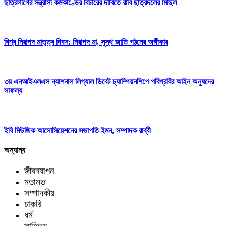
ছাত্রলীগের সন্ত্রাসী কর্মকাণ্ডের বিচারের দাবিতে রাবি ছাত্রদলের মিছিল
বিশ্ব নিরাপদ মাতৃত্ব দিবস: নিরাপদ মা, সুস্থ জাতি গঠনের অঙ্গীকার
৩য় এনআইএলএস ন্যাশনাল লিগ্যাল ডিবেট চ্যাম্পিয়নশিপে পবিপ্রবির আইন অনুষদের
সাফল্য
ইবি মিউজিক আসোসিয়েশনের সভাপতি ইমন, সম্পাদক রাব্বী
অন্যান্য
জীবনযাপন
মতামত
সম্পাদকীয়
চাকরি
ধর্ম