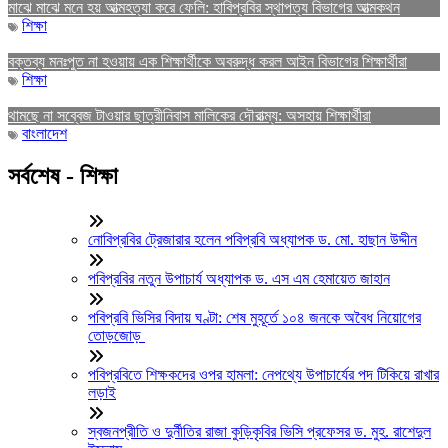
মাঝে মাঝে মনে হয় আত্মহত্যা করে ফেলি: হাবিপ্রবির স্থাপত্য বিভাগের আত্মকথন
শিক্ষা
বক্তব্য মনঃপুত না হওয়ায় এক শিক্ষার্থীকে অবরুদ্ধ করল আইন বিভাগের শিক্ষার্থীরা
শিক্ষা
থামছে না সব্বেজ টাওয়ার ছাত্রীনিবাস মালিকের দৌরাত্ম্য: অসহায় শিক্ষার্থীরা
বাংলাদেশ
সর্বশেষ - শিক্ষা
নোবিপ্রবির ট্রেজারার হলেন পবিপ্রবি অধ্যাপক ড. মো. হাছান উদ্দীন
পবিপ্রবির নতুন উপাচার্য অধ্যাপক ড. এস এম হেমায়েত জাহান
পবিপ্রবি ভিসির বিদায় ঘণ্টা: শেষ মুহূর্তে ১০৪ জনকে অবৈধ নিয়োগের
তোড়জোড়
পবিপ্রবিতে শিক্ষকদের ওপর হামলা: নেপথ্যে উপাচার্যের পদ টিকিয়ে রাখার
লড়াই
স্বজনপ্রীতি ও দুর্নীতির রাজা কুড়িকৃবির ভিসি প্রফেসর ড. মুহ. রাশেদুল