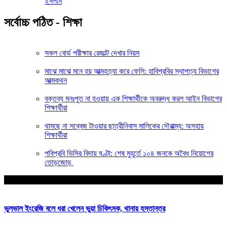
ইসলাম
সর্বোচ্চ পঠিত - শিক্ষা
সকল বোর্ড পরীক্ষার রেজাল্ট দেখার নিয়ম
মাঝে মাঝে মনে হয় আত্মহত্যা করে ফেলি: হাবিপ্রবির স্থাপত্য বিভাগের
আত্মকথন
বক্তব্য মনঃপুত না হওয়ায় এক শিক্ষার্থীকে অবরুদ্ধ করল আইন বিভাগের
শিক্ষার্থীরা
থামছে না সব্বেজ টাওয়ার ছাত্রীনিবাস মালিকের দৌরাত্ম্য: অসহায়
শিক্ষার্থীরা
পবিপ্রবি ভিসির বিদায় ঘণ্টা: শেষ মুহূর্তে ১০৪ জনকে অবৈধ নিয়োগের
তোড়জোড়
আপনার জন্য নির্বাচিত
ভুলভাল ইংরেজি বলে ধরা খেলেন ভুয়া চিকিৎসক, থানায় হস্তান্তর