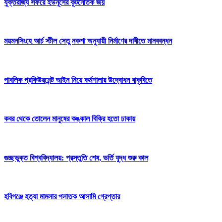
যুক্তরাজ্য সফরে ইউনূসের কূটনৈতিক জয়
ময়মনসিংহে আর্চ স্টীল সেতু নকশা অনুযায়ী নির্মাণের দাবীতে মানববন্ধন
পাবলিক প্রকিউরমেন্ট আইন নিয়ে কর্মশালার উদ্বোধন বাকৃবিতে
কবর থেকে তোলেন মানুষের কঙ্কাল বিক্রি হতো ঢাকায়
গুচ্ছভুক্ত বিশ্ববিদ্যালয়: প্রস্তুতি শেষ, ভর্তি যুদ্ধ শুরু কাল
হবিগঞ্জে হত্যা মামলার পলাতক আসামি গ্রেপ্তার