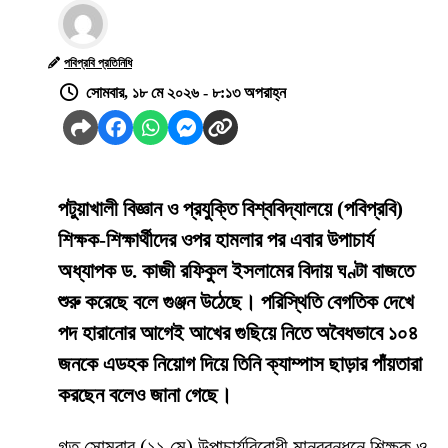
পবিপ্রবি প্রতিনিধি
সোমবার, ১৮ মে ২০২৬ - ৮:১৩ অপরাহ্ন
পটুয়াখালী বিজ্ঞান ও প্রযুক্তি বিশ্ববিদ্যালয়ে (পবিপ্রবি)
শিক্ষক-শিক্ষার্থীদের ওপর হামলার পর এবার উপাচার্য
অধ্যাপক ড. কাজী রফিকুল ইসলামের বিদায় ঘণ্টা বাজতে
শুরু করেছে বলে গুঞ্জন উঠেছে। পরিস্থিতি বেগতিক দেখে
পদ হারানোর আগেই আখের গুছিয়ে নিতে অবৈধভাবে ১০৪
জনকে এডহক নিয়োগ দিয়ে তিনি ক্যাম্পাস ছাড়ার পাঁয়তারা
করছেন বলেও জানা গেছে।
​গত সোমবার (১১ মে) উপাচার্যবিরোধী মানববন্ধনে শিক্ষক ও