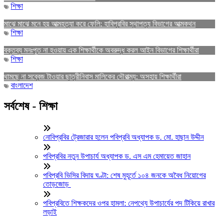
শিক্ষা
মাঝে মাঝে মনে হয় আত্মহত্যা করে ফেলি: হাবিপ্রবির স্থাপত্য বিভাগের আত্মকথন
শিক্ষা
বক্তব্য মনঃপুত না হওয়ায় এক শিক্ষার্থীকে অবরুদ্ধ করল আইন বিভাগের শিক্ষার্থীরা
শিক্ষা
থামছে না সব্বেজ টাওয়ার ছাত্রীনিবাস মালিকের দৌরাত্ম্য: অসহায় শিক্ষার্থীরা
বাংলাদেশ
সর্বশেষ - শিক্ষা
নোবিপ্রবির ট্রেজারার হলেন পবিপ্রবি অধ্যাপক ড. মো. হাছান উদ্দীন
পবিপ্রবির নতুন উপাচার্য অধ্যাপক ড. এস এম হেমায়েত জাহান
পবিপ্রবি ভিসির বিদায় ঘণ্টা: শেষ মুহূর্তে ১০৪ জনকে অবৈধ নিয়োগের
তোড়জোড়
পবিপ্রবিতে শিক্ষকদের ওপর হামলা: নেপথ্যে উপাচার্যের পদ টিকিয়ে রাখার
লড়াই