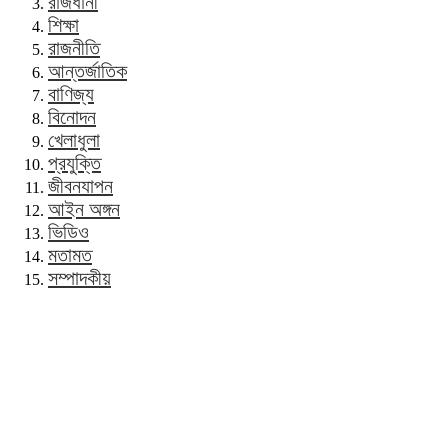
রাজধানী
শিক্ষা
রাজনীতি
আন্তর্জাতিক
বাণিজ্য
বিনোদন
খেলাধুলা
প্রযুক্তি
জীবনযাপন
আইন অঙ্গন
ভিডিও
মতামত
সম্পাদকীয়