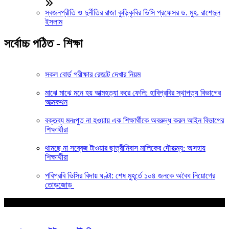
স্বজনপ্রীতি ও দুর্নীতির রাজা কুড়িকৃবির ভিসি প্রফেসর ড. মুহ. রাশেদুল
ইসলাম
সর্বোচ্চ পঠিত - শিক্ষা
সকল বোর্ড পরীক্ষার রেজাল্ট দেখার নিয়ম
মাঝে মাঝে মনে হয় আত্মহত্যা করে ফেলি: হাবিপ্রবির স্থাপত্য বিভাগের
আত্মকথন
বক্তব্য মনঃপুত না হওয়ায় এক শিক্ষার্থীকে অবরুদ্ধ করল আইন বিভাগের
শিক্ষার্থীরা
থামছে না সব্বেজ টাওয়ার ছাত্রীনিবাস মালিকের দৌরাত্ম্য: অসহায়
শিক্ষার্থীরা
পবিপ্রবি ভিসির বিদায় ঘণ্টা: শেষ মুহূর্তে ১০৪ জনকে অবৈধ নিয়োগের
তোড়জোড়
আপনার জন্য নির্বাচিত