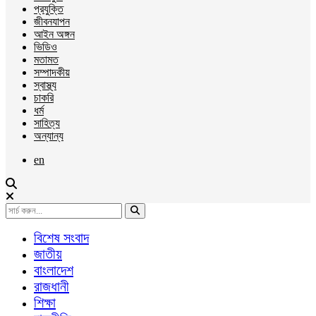
প্রযুক্তি
জীবনযাপন
আইন অঙ্গন
ভিডিও
মতামত
সম্পাদকীয়
স্বাস্থ্য
চাকরি
ধর্ম
সাহিত্য
অন্যান্য
en
বিশেষ সংবাদ
জাতীয়
বাংলাদেশ
রাজধানী
শিক্ষা