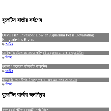
বুলেটিন বার্তার সর্বশেষ
Devil Fish’ Invasion: How an Aquarium Pet is Devastating
Bangladesh’s Rivers
জাতীয়
নোবিপ্রবির ট্রেজারার হলেন পবিপ্রবি অধ্যাপক ড. মো. হাছান উদ্দীন
শিক্ষা
পদত্যাগ করেছেন রাষ্ট্রপতি সাহাবুদ্দিন
জাতীয়
পবিপ্রবির নতুন উপাচার্য অধ্যাপক ড. এস এম হেমায়েত জাহান
শিক্ষা
বুলেটিন বার্তার জনপ্রিয়
সকল বোর্ড পরীক্ষার রেজাল্ট দেখার নিয়ম