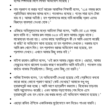
হলের শিক্ষার্থীরা মিলে লিখিত অভিযোগ দিয়েছে।’
নাম প্রকাশ না করার শর্তে আরেক আবাসিক শিক্ষার্থী বলেন, ‘২১৪ নম্বর রুমে
প্রতিনিয়ত মাদকের আসর বসে। গতকালও বসেছে। গন্ধে সারা হলে টেকা
যায় না। আমরা অতিষ্ঠ। হল প্রশাসনের কাছে দাবি জানাচ্ছি দ্রুত এদের
বিরুদ্ধে ব্যবস্থা নেওয়া হোক।’
এবিষয়ে অভিযুক্তদের মধ্যে আতিফা লিয়া বলেন, ‘আমি তো ২১৪ নম্বর
রুমে থাকি না। আমার রুম নম্বর ৩২৩৷ ওই রুমে আমার ফ্রেন্ড থাকে।
মাঝেমধ্যে যাওয়া হয়। ওদের কাছে অ্যাভিডেন্স কী যে আমি এগুলো করেছি
বা করি? যা অভিযোগ আনা হয়েছে তা হল প্রশাসন দেখবেন। দরকার হলে
আমি রুম খোলে দিব। হল প্রশাসন বরাবর অভিযোগ করা হয়েছে, হল
প্রশাসন দেখবে। এখানে আমার কিছু বলার নাই।’
মাইশা রহমান রোদিতা বলেন, ‘ওই রুমে আমার ফ্রেন্ড থাকে। এছাড়া, আমার
ফ্রেন্ডের সাথে ঝামেলা হওয়ার কারণে কয়েকদিন আমি যাইওনি। গতকাল তার
বার্থডে থাকায় গিয়েছিলাম। কিন্তু এমন কিছু তো হয়নি।’
লাবিবা ইসলাম বলেন, ‘যে অভিযোগটি দেওয়া হয়েছে সেই প্রেক্ষিতে বলবো
কারো কাছে কোনো প্রমাণ আছে? কেউ দেখেছে? আমাকে শুধু শুধু
হ্যারাসমেন্ট করা হচ্ছে। আমি আগে ছাত্রলীগ করতাম। বিবেকের তাড়নায়
আমি আন্দোলনও করেছি। এখন আমার পড়াশোনার শেষ দিকে এসে
হ্যারাসমেন্ট এবং হল থেকে বের করার জন্য এই অভিযোগ সাজানো হয়েছে।’
এছাড়া রাবিনা ঐশিকে একাধিকবার মুঠোফোনে কল দিয়েও পাওয়া যায়নি।