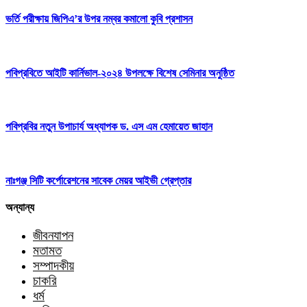
ভর্তি পরীক্ষায় জিপিএ’র উপর নম্বর কমালো কুবি প্রশাসন
পবিপ্রবিতে আইটি কার্নিভাল-২০২৪ উপলক্ষে বিশেষ সেমিনার অনুষ্ঠিত
পবিপ্রবির নতুন উপাচার্য অধ্যাপক ড. এস এম হেমায়েত জাহান
নাঃগঞ্জ সিটি কর্পোরেশনের সাবেক মেয়র আইভী গ্রেপ্তার
অন্যান্য
জীবনযাপন
মতামত
সম্পাদকীয়
চাকরি
ধর্ম