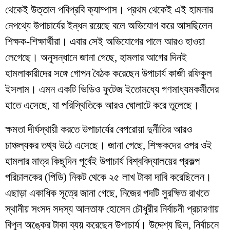
থেকেই উত্তাল পবিপ্রবি ক্যাম্পাস। প্রথম থেকেই এই হামলার
নেপথ্যে উপাচার্যের ইন্ধন রয়েছে বলে অভিযোগ করে আসছিলেন
শিক্ষক-শিক্ষার্থীরা। এবার সেই অভিযোগের পালে আরও হাওয়া
লেগেছে। অনুসন্ধানে জানা গেছে, হামলার আগের দিনই
হামলাকারীদের সঙ্গে গোপন বৈঠক করেছেন উপাচার্য কাজী রফিকুল
ইসলাম। এমন একটি ভিডিও ফুটেজ ইতোমধ্যে গণমাধ্যমকর্মীদের
হাতে এসেছে, যা পরিস্থিতিকে আরও ঘোলাটে করে তুলেছে।
​ক্ষমতা দীর্ঘস্থায়ী করতে উপাচার্যের বেপরোয়া দুর্নীতির আরও
চাঞ্চল্যকর তথ্য উঠে এসেছে। জানা গেছে, শিক্ষকদের ওপর ওই
হামলার মাত্র কিছুদিন পূর্বেই উপাচার্য বিশ্ববিদ্যালয়ের প্রকল্প
পরিচালকের (পিডি) নিকট থেকে ২৫ লাখ টাকা দাবি করেছিলেন।
এছাড়া একাধিক সূত্রে জানা গেছে, নিজের পদটি সুরক্ষিত রাখতে
স্থানীয় সংসদ সদস্য আলতাফ হোসেন চৌধুরীর নির্বাচনী প্রচারণায়
বিপুল অঙ্কের টাকা ব্যয় করেছেন উপাচার্য। উদ্দেশ্য ছিল, নির্বাচনে