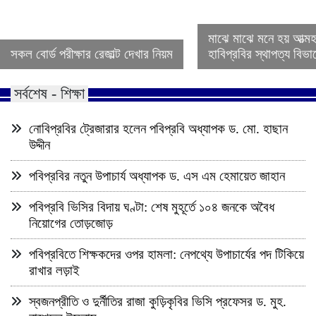
মাঝে মাঝে মনে হয় আত্ম
সকল বোর্ড পরীক্ষার রেজাল্ট দেখার নিয়ম
হাবিপ্রবির স্থাপত্য বিভ
সর্বশেষ - শিক্ষা
নোবিপ্রবির ট্রেজারার হলেন পবিপ্রবি অধ্যাপক ড. মো. হাছান
উদ্দীন
পবিপ্রবির নতুন উপাচার্য অধ্যাপক ড. এস এম হেমায়েত জাহান
পবিপ্রবি ভিসির বিদায় ঘণ্টা: শেষ মুহূর্তে ১০৪ জনকে অবৈধ
নিয়োগের তোড়জোড়
পবিপ্রবিতে শিক্ষকদের ওপর হামলা: নেপথ্যে উপাচার্যের পদ টিকিয়ে
রাখার লড়াই
স্বজনপ্রীতি ও দুর্নীতির রাজা কুড়িকৃবির ভিসি প্রফেসর ড. মুহ.