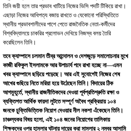
তিনি জয়ী হলে তার প্রভাব খাটিয়ে নিজের ভিসি পদটি টিকিয়ে রাখা।
এছাড়া নিজের আধিপত্য বজায় রাখতে ও যেকোনো পরিস্থিতিতে
স্থানীয় প্রভাবশালীদের পাশে পেতে রাজনৈতিক নেতা-কর্মীদের
বিশ্ববিদ্যালয়ে চাকরির প্রলোভন দেখিয়ে নিজস্ব বলয় তৈরি
করেছিলেন তিনি।
তবে ক্যাম্পাসে চলমান তীব্র আন্দোলন ও দেশজুড়ে সমালোচনার মুখে
কাজী রফিকুল ইসলামকে আর উপাচার্য পদে রাখা হচ্ছে না—এমন
খবর ক্যাম্পাসে ছড়িয়ে পড়েছে। আর এই সুযোগেই নিজের শেষ
আখের গুছিয়ে নিতে মরিয়া হয়ে উঠেছেন তিনি। বিদায়ের ঠিক
আগমুহূর্তে, স্থানীয় রাজনীতিকদের দেওয়া পূর্বপ্রতিশ্রুতি রক্ষা ও
ব্যক্তিগত আর্থিক ফায়দা লুটতে সম্পূর্ণ অবৈধ প্রক্রিয়ায় ১০৪
জনকে চুক্তিভিত্তিক নিয়োগ দেওয়ার নীল নকশা এঁকেছেন তিনি।
চাঞ্চল্যকর বিষয় হলো, এই ১০৪ জনের নিয়োগের তালিকায়
শিক্ষকদের ওপর হামলার ঘটনায় দায়ের করা মামলার ২ নম্বর আসামি