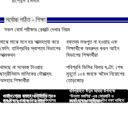
রাশেদুল ইসলাম
সর্বোচ্চ পঠিত - শিক্ষা
সকল বোর্ড পরীক্ষার রেজাল্ট দেখার নিয়ম
মাঝে মাঝে মনে হয় আত্মহত্যা করে
বক্তব্য মনঃপুত না হওয়ায় এক
ফেলি: হাবিপ্রবির স্থাপত্য বিভাগের
শিক্ষার্থীকে অবরুদ্ধ করল আইন
আত্মকথন
বিভাগের শিক্ষার্থীরা
থামছে না সব্বেজ টাওয়ার
পবিপ্রবি ভিসির বিদায় ঘণ্টা: শেষ
ছাত্রীনিবাস মালিকের দৌরাত্ম্য:
মুহূর্তে ১০৪ জনকে অবৈধ নিয়োগের
অসহায় শিক্ষার্থীরা
তোড়জোড়
যবিপ্রবিতে ঈদুল আযহা উপলক্ষে
আপনার জন্য নির্বাচিত
জাতীয় প্রেস ক্লাবে আইটিইটির প্রাক
‘উন্নত মমশির’-এর কোরবানি ও
বাবা দিবসে, বাবাকে নিয়ে বিশ্ববিদ্যালয়
রুয়েট ছাত্র-ছাত্রীদের তিন দফা দাবিতে
বাজেট সংবাদ সম্মেলন অনুষ্ঠিত
মধ্যাহ্নভোজ আয়োজন
গোপালগঞ্জে ছাত্র সমন্বয়কদের ওপর
রাবি ভর্তি পরীক্ষার প্রাথমিক আবেদন শুরু
শিক্ষার্থীদের ভাবনা
বিক্ষোভ
নড়াইলে সেনাবাহিনীর বিশেষ অভিযানে
‘ছাত্রলীগের’ হামলা
হচ্ছে কাল
পবিপ্রবি রোভার স্কাউট গ্রুপের সিনিয়র
বৃষ্টি ভেজায় থেমে নেই দায়িত্ব: ট্রাফিক
প্রকাশ্যে এলো শেকৃবি ছাত্র শিবির
শুটারগান ও দেশীয় অস্ত্রসহ গ্রেফতার ৩
রোভার মেট নিয়োগ
শিক্ষার্থীদের নীরব যুদ্ধ ঢাকার রাস্তায়