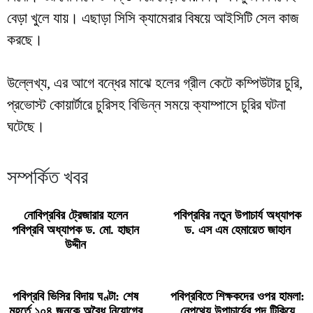
বেড়া খুলে যায়। এছাড়া সিসি ক্যামেরার বিষয়ে আইসিটি সেল কাজ
করছে।
উল্লেখ্য, এর আগে বন্ধের মাঝে হলের গ্রীল কেটে কম্পিউটার চুরি,
প্রভোস্ট কোয়ার্টারে চুরিসহ বিভিন্ন সময়ে ক্যাম্পাসে চুরির ঘটনা
ঘটেছে।
সম্পর্কিত খবর
নোবিপ্রবির ট্রেজারার হলেন
পবিপ্রবির নতুন উপাচার্য অধ্যাপক
পবিপ্রবি অধ্যাপক ড. মো. হাছান
ড. এস এম হেমায়েত জাহান
উদ্দীন
পবিপ্রবি ভিসির বিদায় ঘণ্টা: শেষ
পবিপ্রবিতে শিক্ষকদের ওপর হামলা:
মুহূর্তে ১০৪ জনকে অবৈধ নিয়োগের
নেপথ্যে উপাচার্যের পদ টিকিয়ে