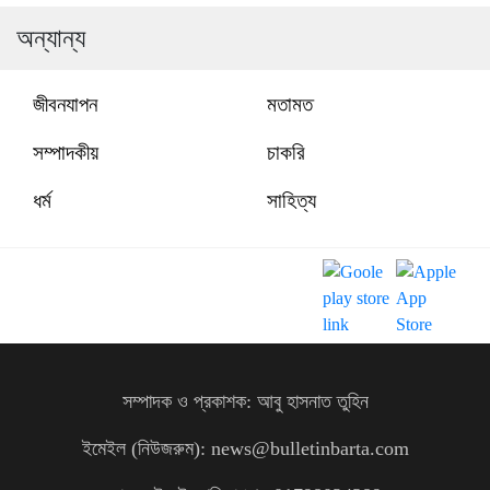
অন্যান্য
জীবনযাপন
মতামত
সম্পাদকীয়
চাকরি
ধর্ম
সাহিত্য
সম্পাদক ও প্রকাশক: আবু হাসনাত তুহিন
ইমেইল (নিউজরুম): news@bulletinbarta.com