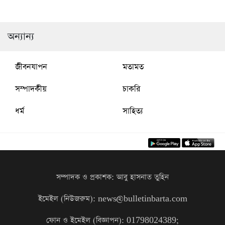
নিজেদের বুঝে নিতে হবে : অমিত
ইবিতে নবীন বরণ অনুষ্ঠিত “তারুণ্যের”
অন্যান্য
জীবনযাপন
মতামত
সম্পাদকীয়
চাকরি
ধর্ম
সাহিত্য
সম্পাদক ও প্রকাশক: আবু হাসনাত তুহিন
ইমেইল (নিউজরুম): news@bulletinbarta.com
ফোন ও ইমেইল (বিজ্ঞাপন): 01798024389;