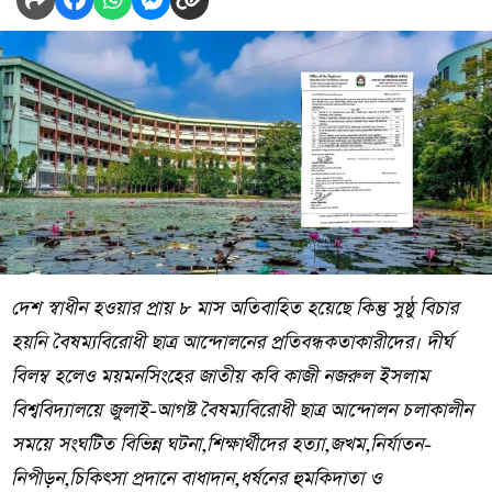
দেশ স্বাধীন হওয়ার প্রায় ৮ মাস অতিবাহিত হয়েছে কিন্তু সুষ্ঠু বিচার
হয়নি বৈষম‍্যবিরোধী ছাত্র আন্দোলনের প্রতিবন্ধকতাকারীদের। দীর্ঘ
বিলম্ব হলেও ময়মনসিংহের জাতীয় কবি কাজী নজরুল ইসলাম
বিশ্ববিদ্যালয়ে জুলাই-আগষ্ট বৈষম‍্যবিরোধী ছাত্র আন্দোলন চলাকালীন
সময়ে সংঘটিত বিভিন্ন ঘটনা,শিক্ষার্থীদের হত‍্যা,জখম,নির্যাতন-
নিপীড়ন,চিকিৎসা প্রদানে বাধাদান,ধর্ষনের হুমকিদাতা ও