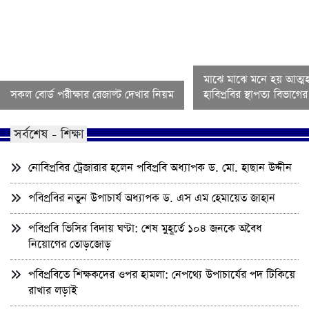
মাঝে মাঝে মনে হয় আত্মহ
সকল বোর্ড পরীক্ষার রেজাল্ট দেখার নিয়ম
হাবিপ্রবির স্থাপত্য বিভাগ
সর্বশেষ - শিক্ষা
নোবিপ্রবির ট্রেজারার হলেন পবিপ্রবি অধ্যাপক ড. মো. হাছান উদ্দীন
পবিপ্রবির নতুন উপাচার্য অধ্যাপক ড. এস এম হেমায়েত জাহান
পবিপ্রবি ভিসির বিদায় ঘণ্টা: শেষ মুহূর্তে ১০৪ জনকে অবৈধ
নিয়োগের তোড়জোড়
পবিপ্রবিতে শিক্ষকদের ওপর হামলা: নেপথ্যে উপাচার্যের পদ টিকিয়ে
রাখার লড়াই