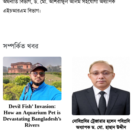
অর্থনীতি বিভাগ, ড. মো. আশরাফুল আলম সহযোগী অধ‍‍্যাপক
এইচআরএম বিভাগ।
সম্পর্কিত খবর
Devil Fish’ Invasion:
How an Aquarium Pet is
Devastating Bangladesh’s
নোবিপ্রবির ট্রেজারার হলেন পবিপ্রবি
Rivers
অধ্যাপক ড. মো. হাছান উদ্দীন