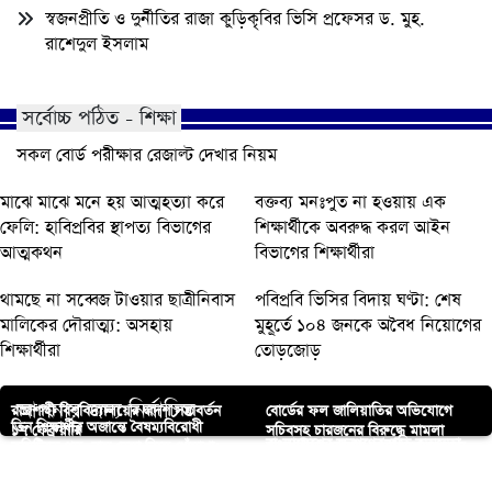
স্বজনপ্রীতি ও দুর্নীতির রাজা কুড়িকৃবির ভিসি প্রফেসর ড. মুহ.
রাশেদুল ইসলাম
সর্বোচ্চ পঠিত - শিক্ষা
সকল বোর্ড পরীক্ষার রেজাল্ট দেখার নিয়ম
মাঝে মাঝে মনে হয় আত্মহত্যা করে
বক্তব্য মনঃপুত না হওয়ায় এক
ফেলি: হাবিপ্রবির স্থাপত্য বিভাগের
শিক্ষার্থীকে অবরুদ্ধ করল আইন
আত্মকথন
বিভাগের শিক্ষার্থীরা
থামছে না সব্বেজ টাওয়ার ছাত্রীনিবাস
পবিপ্রবি ভিসির বিদায় ঘণ্টা: শেষ
মালিকের দৌরাত্ম্য: অসহায়
মুহূর্তে ১০৪ জনকে অবৈধ নিয়োগের
শিক্ষার্থীরা
তোড়জোড়
আপনার জন্য নির্বাচিত
রাজশাহী বিশ্ববিদ্যালয়ের দ্বাদশ সমাবর্তন
বোর্ডের ফল জালিয়াতির অভিযোগে
তিন শিক্ষার্থীর অজান্তে বৈষম্যবিরোধী
১৭ ফেব্রুয়ারি
সচিবসহ চারজনের বিরুদ্ধে মামলা
বাংলাদেশের জনগণের প্রতি কৃতজ্ঞতা
কমিটিতে পদ, নাম দেয়া নিয়ে ধোঁয়াশা!
রাজশাহীতে সাবেক কাউন্সিলরের মৃত্যু
ইসলামী সমাজ গঠনে অগ্রণী ভূমিকার
পোরশায় প্রধান শিক্ষকের দাপটে ৮বছর
পর্দাই হোক নারীর আসল পরিচয়
জানালো ইরান
কেউ ভোটের অধিকার বুঝে দেয় না;
আহ্বান শাহজাহান চৌধুরীর
বেতন বঞ্চিত জহুরুল ইসলাম