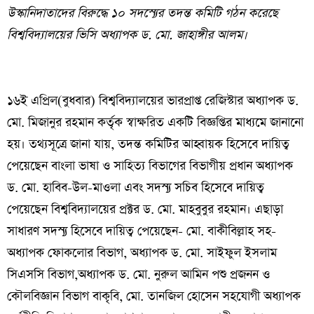
উস্কানিদাতাদের বিরুদ্ধে ১০ সদস‍্যের তদন্ত কমিটি গঠন করেছে
বিশ্ববিদ্যালয়ের ভিসি অধ‍্যাপক ড. মো. জাহাঙ্গীর আলম।
১৬ই এপ্রিল(বুধবার) বিশ্ববিদ্যালয়ের ভারপ্রাপ্ত রেজিস্টার অধ‍্যাপক ড.
মো. মিজানুর রহমান কর্তৃক স্বাক্ষরিত একটি বিজ্ঞপ্তির মাধ‍্যমে জানানো
হয়। তথ‍্যসূত্রে জানা যায়, তদন্ত কমিটির আহ্বায়ক হিসেবে দায়িত্ব
পেয়েছেন বাংলা ভাষা ও সাহিত‍্য বিভাগের বিভাগীয় প্রধান অধ‍্যাপক
ড. মো. হাবিব-উল-মাওলা এবং সদস‍্য সচিব হিসেবে দায়িত্ব
পেয়েছেন বিশ্ববিদ্যালয়ের প্রক্টর ড. মো. মাহবুবুর রহমান। এছাড়া
সাধারণ সদস‍্য হিসেবে দায়িত্ব পেয়েছেন- মো. বাকীবিল্লাহ সহ-
অধ‍্যাপক ফোকলোর বিভাগ, অধ‍্যাপক ড. মো. সাইফুল ইসলাম
সিএসসি বিভাগ,অধ‍্যাপক ড. মো. নুরুল আমিন পশু প্রজনন ও
কৌলবিজ্ঞান বিভাগ বাকৃবি, মো. তানজিল হোসেন সহযোগী অধ‍্যাপক