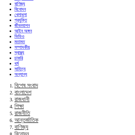
বাণিজ্য
বিনোদন
খেলাধুলা
প্রযুক্তি
জীবনযাপন
আইন অঙ্গন
ভিডিও
মতামত
সম্পাদকীয়
স্বাস্থ্য
চাকরি
ধর্ম
সাহিত্য
অন্যান্য
বিশেষ সংবাদ
বাংলাদেশ
রাজধানী
শিক্ষা
রাজনীতি
আন্তর্জাতিক
বাণিজ্য
বিনোদন