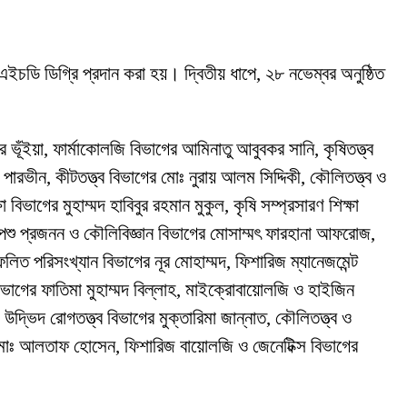
এইচডি ডিগ্রি প্রদান করা হয়। দ্বিতীয় ধাপে, ২৮ নভেম্বর অনুষ্ঠিত
ভূঁইয়া, ফার্মাকোলজি বিভাগের আমিনাতু আবুবকর সানি, কৃষিতত্ত্ব
স পারভীন, কীটতত্ত্ব বিভাগের মোঃ নুরায় আলম সিদ্দিকী, কৌলিতত্ত্ব ও
ভাগের মুহাম্মদ হাবিবুর রহমান মুকুল, কৃষি সম্প্রসারণ শিক্ষা
ন, পশু প্রজনন ও কৌলিবিজ্ঞান বিভাগের মোসাম্মৎ ফারহানা আফরোজ,
 ফলিত পরিসংখ্যান বিভাগের নূর মোহাম্মদ, ফিশারিজ ম্যানেজমেন্ট
িভাগের ফাতিমা মুহাম্মদ বিল্লাহ, মাইক্রোবায়োলজি ও হাইজিন
দ্ভিদ রোগতত্ত্ব বিভাগের মুক্তারিমা জান্নাত, কৌলিতত্ত্ব ও
ের মোঃ আলতাফ হোসেন, ফিশারিজ বায়োলজি ও জেনেটিক্স বিভাগের