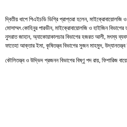
দ্বিতীয় ধাপে পিএইচডি ডিগ্রি প্রাপ্তরা হলেন, মাইক্রোবায়োল
মোসাম্মৎ কোহিনুর পারভীন, মাইক্রোবায়োলজি ও হাইজিন বিভাগের তারা
নুসরাত জাহান, অ্যাকোয়াকালচার বিভাগের হজরত আলী, মৎস্য ব্য
ফাতেহা আক্তার ইমা, কৃষিতত্ত্ব বিভাগের সুজন মাহমুদ, উদ্যানতত্ত্
কৌলিতত্ত্ব ও উদ্ভিদ প্রজনন বিভাগের বিষ্ণু পদ রায়, ফিশারিজ বা