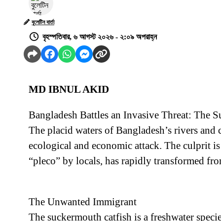
বুলেটিন বার্তা
বৃহস্পতিবার, ৬ আগস্ট ২০২৬ - ২:০৯ অপরাহ্ন
MD IBNUL AKID
Bangladesh Battles an Invasive Threat: The S
The placid waters of Bangladesh’s rivers and ca
ecological and economic attack. The culprit i
“pleco” by locals, has rapidly transformed fr
The Unwanted Immigrant
The suckermouth catfish is a freshwater specie