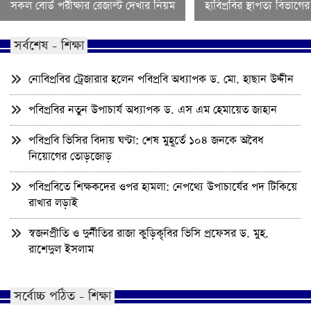
সকল বোর্ড পরীক্ষার রেজাল্ট দেখার নিয়ম
হাবিপ্রবির স্থাপত্য বিভাগ
সর্বশেষ - শিক্ষা
নোবিপ্রবির ট্রেজারার হলেন পবিপ্রবি অধ্যাপক ড. মো. হাছান উদ্দীন
পবিপ্রবির নতুন উপাচার্য অধ্যাপক ড. এস এম হেমায়েত জাহান
পবিপ্রবি ভিসির বিদায় ঘণ্টা: শেষ মুহূর্তে ১০৪ জনকে অবৈধ
নিয়োগের তোড়জোড়
পবিপ্রবিতে শিক্ষকদের ওপর হামলা: নেপথ্যে উপাচার্যের পদ টিকিয়ে
রাখার লড়াই
স্বজনপ্রীতি ও দুর্নীতির রাজা কুড়িকৃবির ভিসি প্রফেসর ড. মুহ.
রাশেদুল ইসলাম
সর্বোচ্চ পঠিত - শিক্ষা