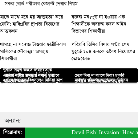
সকল বোর্ড পরীক্ষার রেজাল্ট দেখার নিয়ম
মাঝে মাঝে মনে হয় আত্মহত্যা করে
বক্তব্য মনঃপুত না হওয়ায় এক
ফেলি: হাবিপ্রবির স্থাপত্য বিভাগের
শিক্ষার্থীকে অবরুদ্ধ করল আইন
আত্মকথন
বিভাগের শিক্ষার্থীরা
থামছে না সব্বেজ টাওয়ার ছাত্রীনিবাস
পবিপ্রবি ভিসির বিদায় ঘণ্টা: শেষ
মালিকের দৌরাত্ম্য: অসহায়
মুহূর্তে ১০৪ জনকে অবৈধ নিয়োগের
শিক্ষার্থীরা
তোড়জোড়
দুর্নীতি নির্মুল করতে জামায়েতকে
আপনার জন্য নির্বাচিত
একবার রাষ্ট্রীয় ক্ষমতায় বসান: নায়েবে
চেকে দিবা না ক্যাশে দিবা? চাকরি
২৬ মে শুরু কুল-বিএসজেএ মিডিয়া কাপ
রাকসু’র গঠনতন্ত্র অনুমোদন, নির্বাচন
আমিরের আহ্বান
প্রার্থীকে যবিপ্রবির কর্মকর্তা মুকুল
সড়ক সংস্কার কাজ পরিদর্শনকালে সঠিক
ফুটবল টুর্নামেন্ট ২০২৫
কমিশন গঠন
ফুলবাড়ীতে ক্ষুদ্র ও প্রান্তিক কৃষকদের
মান বজায় রাখার নির্দেশ বাকৃবি ভিসির
বেপরোয়া কিশোর গ্যাং
পবিপ্রবির সাথে চায়না কৃষি
গবিতে সমাবর্তন ২৪ ফেব্রুয়ার, পুনরায়
সুমন ইসলামের দুইটি কবিতা
মাঝে বিনামূল্যে সার ও বীজ বিতরণ
বিশ্ববিদ্যালয়ের সমঝোতা স্বাক্ষর
রেজিষ্ট্রেশন চালু
অন্যান্য
শিরোনাম:
Devil Fish’ Invasion: How an Aqua