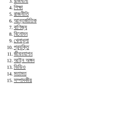
রাজধানী
শিক্ষা
রাজনীতি
আন্তর্জাতিক
বাণিজ্য
বিনোদন
খেলাধুলা
প্রযুক্তি
জীবনযাপন
আইন অঙ্গন
ভিডিও
মতামত
সম্পাদকীয়