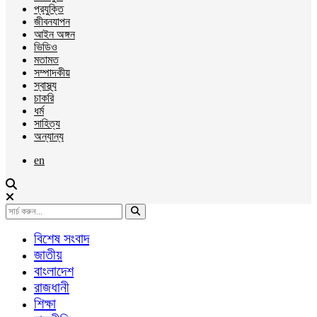
প্রযুক্তি
জীবনযাপন
আইন অঙ্গন
ভিডিও
মতামত
সম্পাদকীয়
স্বাস্থ্য
চাকরি
ধর্ম
সাহিত্য
অন্যান্য
en
বিশেষ সংবাদ
জাতীয়
বাংলাদেশ
রাজধানী
শিক্ষা