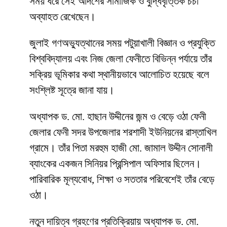
সময় ধরে সেই আদর্শের সামাজিক ও বুদ্ধিবৃত্তিক চর্চা
অব্যাহত রেখেছেন।
জুলাই গণঅভ্যুত্থানের সময় পটুয়াখালী বিজ্ঞান ও প্রযুক্তি
বিশ্ববিদ্যালয় এবং নিজ জেলা ফেনীতে বিভিন্ন পর্যায়ে তাঁর
সক্রিয় ভূমিকার কথা স্থানীয়ভাবে আলোচিত হয়েছে বলে
সংশ্লিষ্ট সূত্রে জানা যায়।
অধ্যাপক ড. মো. হাছান উদ্দীনের জন্ম ও বেড়ে ওঠা ফেনী
জেলার ফেনী সদর উপজেলার শরশাদী ইউনিয়নের রাস্তাখিল
গ্রামে। তাঁর পিতা মরহুম হাজী মো. জামাল উদ্দীন সোনালী
ব্যাংকের একজন সিনিয়র প্রিন্সিপাল অফিসার ছিলেন।
পারিবারিক মূল্যবোধ, শিক্ষা ও সততার পরিবেশেই তাঁর বেড়ে
ওঠা।
নতুন দায়িত্ব গ্রহণের প্রতিক্রিয়ায় অধ্যাপক ড. মো.