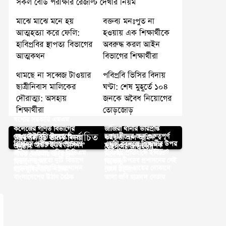
সকল বোর্ড পরীক্ষার রেজাল্ট দেখার নিয়ম
মাঝে মাঝে মনে হয়
বক্তব্য মনঃপুত না
আত্মহত্যা করে ফেলি:
হওয়ায় এক শিক্ষার্থীকে
হাবিপ্রবির স্থাপত্য বিভাগের
অবরুদ্ধ করল আইন
আত্মকথন
বিভাগের শিক্ষার্থীরা
থামছে না সব্বেজ টাওয়ার
পবিপ্রবি ভিসির বিদায়
ছাত্রীনিবাস মালিকের
ঘণ্টা: শেষ মুহূর্তে ১০৪
দৌরাত্ম্য: অসহায়
জনকে অবৈধ নিয়োগের
শিক্ষার্থীরা
তোড়জোড়
যশোর সরকারি এমএম
কলেজের গণিত বিভাগের
জাজিরা থানার ভারপ্রাপ্ত
আপনার জন্য নির্বাচিত
জেএনইউসিসি উদ্যোগে
হজযাত্রীদের জন্য গুরুত্বপূর্ণ
অনন্তধারা ২৯ ব্যাচের বিদায়
কর্মকর্তা আল আমিন
বিসিএস পরীক্ষায় অংশগ্রহণে
এমসি কলেজে শিক্ষার্থীর উপর
‘ম্যাপিং আউট ইউর ডিসিশন’
স্বাস্থ্য ও সচেতনতামূলক
অনুষ্ঠান
হোসেনের আত্মহত্যা
ববি ক্যাম্পাসে ঝোপঝাড় ও
বঞ্চিত হওয়ায় রাবির ডিভিএম
হামলার প্রতিবাদে ইবিতে
শীর্ষক সেমিনার আয়োজন
নির্দেশনা
খুলনা সহ আরো দুটি বিভাগে
সাপের উপদ্রব প্রশাসনের নেই
বিভাগে তালা
বিক্ষোভ
পোরশায় ইসলামি আন্দোলন
দখল নিতে চায়ের দোকানে
হবে খুবির ভর্তি পরীক্ষা
কোন উদ্যোগ
বাংলাদেশের উঠান বৈঠক
তালা জবি ছাত্রদল নেতার