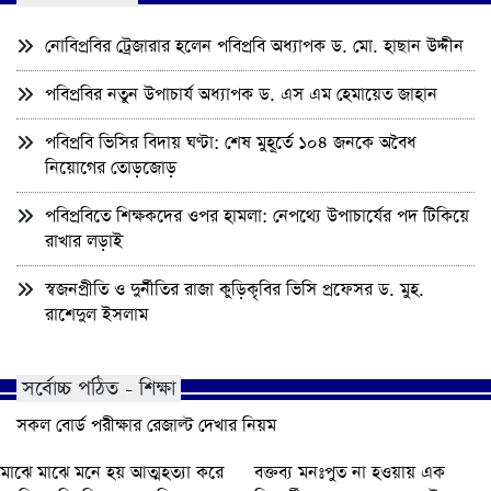
নোবিপ্রবির ট্রেজারার হলেন পবিপ্রবি অধ্যাপক ড. মো. হাছান উদ্দীন
পবিপ্রবির নতুন উপাচার্য অধ্যাপক ড. এস এম হেমায়েত জাহান
পবিপ্রবি ভিসির বিদায় ঘণ্টা: শেষ মুহূর্তে ১০৪ জনকে অবৈধ
নিয়োগের তোড়জোড়
পবিপ্রবিতে শিক্ষকদের ওপর হামলা: নেপথ্যে উপাচার্যের পদ টিকিয়ে
রাখার লড়াই
স্বজনপ্রীতি ও দুর্নীতির রাজা কুড়িকৃবির ভিসি প্রফেসর ড. মুহ.
রাশেদুল ইসলাম
সর্বোচ্চ পঠিত - শিক্ষা
সকল বোর্ড পরীক্ষার রেজাল্ট দেখার নিয়ম
মাঝে মাঝে মনে হয় আত্মহত্যা করে
বক্তব্য মনঃপুত না হওয়ায় এক