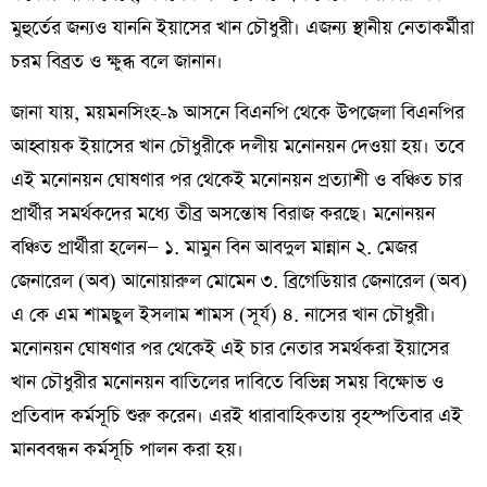
মুহুর্তের জন্যও যাননি ইয়াসের খান চৌধুরী। এজন্য স্থানীয় নেতাকর্মীরা
চরম বিব্রত ও ক্ষুব্ধ বলে জানান।
জানা যায়, ময়মনসিংহ-৯ আসনে বিএনপি থেকে উপজেলা বিএনপির
আহ্বায়ক ইয়াসের খান চৌধুরীকে দলীয় মনোনয়ন দেওয়া হয়। তবে
এই মনোনয়ন ঘোষণার পর থেকেই মনোনয়ন প্রত্যাশী ও বঞ্চিত চার
প্রার্থীর সমর্থকদের মধ্যে তীব্র অসন্তোষ বিরাজ করছে। মনোনয়ন
বঞ্চিত প্রার্থীরা হলেন— ১. মামুন বিন আবদুল মান্নান ২. মেজর
জেনারেল (অব) আনোয়ারুল মোমেন ৩. ব্রিগেডিয়ার জেনারেল (অব)
এ কে এম শামছুল ইসলাম শামস (সূর্য) ৪. নাসের খান চৌধুরী।
মনোনয়ন ঘোষণার পর থেকেই এই চার নেতার সমর্থকরা ইয়াসের
খান চৌধুরীর মনোনয়ন বাতিলের দাবিতে বিভিন্ন সময় বিক্ষোভ ও
প্রতিবাদ কর্মসূচি শুরু করেন। এরই ধারাবাহিকতায় বৃহস্পতিবার এই
মানববন্ধন কর্মসূচি পালন করা হয়।