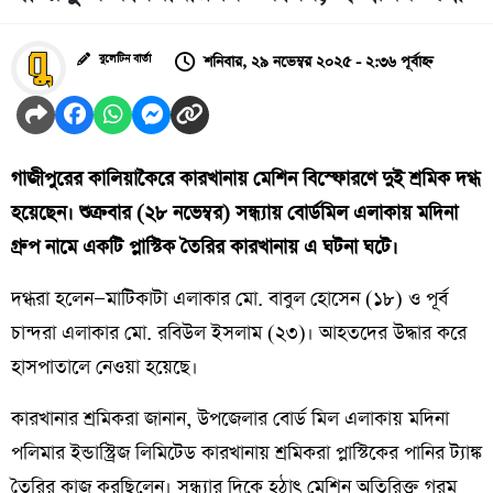
শনিবার, ২৯ নভেম্বর ২০২৫ - ২:৩৬ পূর্বাহ্ন
বুলেটিন বার্তা
গাজীপুরের কালিয়াকৈরে কারখানায় মেশিন বিস্ফোরণে দুই শ্রমিক দগ্ধ
হয়েছেন। শুক্রবার (২৮ নভেম্বর) সন্ধ্যায় বোর্ডমিল এলাকায় মদিনা
গ্রুপ নামে একটি প্লাস্টিক তৈরির কারখানায় এ ঘটনা ঘটে।
দগ্ধরা হলেন—মাটিকাটা এলাকার মো. বাবুল হোসেন (১৮) ও পূর্ব
চান্দরা এলাকার মো. রবিউল ইসলাম (২৩)। আহতদের উদ্ধার করে
হাসপাতালে নেওয়া হয়েছে।
কারখানার শ্রমিকরা জানান, উপজেলার বোর্ড মিল এলাকায় মদিনা
পলিমার ইন্ডাস্ট্রিজ লিমিটেড কারখানায় শ্রমিকরা প্লাস্টিকের পানির ট্যাঙ্ক
তৈরির কাজ করছিলেন। সন্ধ্যার দিকে হঠাৎ মেশিন অতিরিক্ত গরম