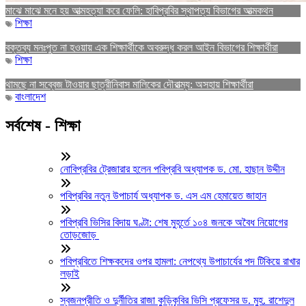
মাঝে মাঝে মনে হয় আত্মহত্যা করে ফেলি: হাবিপ্রবির স্থাপত্য বিভাগের আত্মকথন
শিক্ষা
বক্তব্য মনঃপুত না হওয়ায় এক শিক্ষার্থীকে অবরুদ্ধ করল আইন বিভাগের শিক্ষার্থীরা
শিক্ষা
থামছে না সব্বেজ টাওয়ার ছাত্রীনিবাস মালিকের দৌরাত্ম্য: অসহায় শিক্ষার্থীরা
বাংলাদেশ
সর্বশেষ - শিক্ষা
নোবিপ্রবির ট্রেজারার হলেন পবিপ্রবি অধ্যাপক ড. মো. হাছান উদ্দীন
পবিপ্রবির নতুন উপাচার্য অধ্যাপক ড. এস এম হেমায়েত জাহান
পবিপ্রবি ভিসির বিদায় ঘণ্টা: শেষ মুহূর্তে ১০৪ জনকে অবৈধ নিয়োগের
তোড়জোড়
পবিপ্রবিতে শিক্ষকদের ওপর হামলা: নেপথ্যে উপাচার্যের পদ টিকিয়ে রাখার
লড়াই
স্বজনপ্রীতি ও দুর্নীতির রাজা কুড়িকৃবির ভিসি প্রফেসর ড. মুহ. রাশেদুল