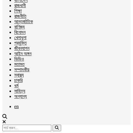
বাংলাদেশ
রাজধানী
শিক্ষা
রাজনীতি
আন্তর্জাতিক
বাণিজ্য
বিনোদন
খেলাধুলা
প্রযুক্তি
জীবনযাপন
আইন অঙ্গন
ভিডিও
মতামত
সম্পাদকীয়
স্বাস্থ্য
চাকরি
ধর্ম
সাহিত্য
অন্যান্য
en