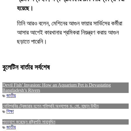
হয়েছে।
তিনি আরও বলেন, মেশিনের আগুন ফায়ার সার্ভিসের কর্মীরা
আসার আগেই কারখানার শ্রমিকরা নিয়ন্ত্রণ করায় আগুন
ছড়াতে পারেনি।
বুলেটিন বার্তার সর্বশেষ
Devil Fish’ Invasion: How an Aquarium Pet is Devastating
Bangladesh’s Rivers
জাতীয়
নোবিপ্রবির ট্রেজারার হলেন পবিপ্রবি অধ্যাপক ড. মো. হাছান উদ্দীন
শিক্ষা
পদত্যাগ করেছেন রাষ্ট্রপতি সাহাবুদ্দিন
জাতীয়