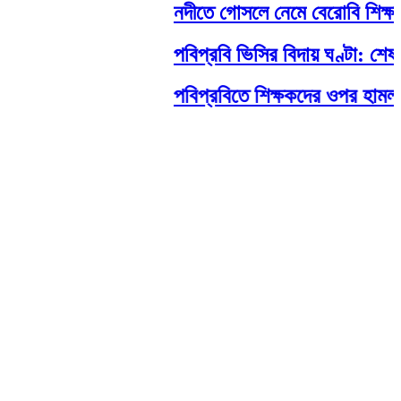
নদীতে গোসলে নেমে বেরোবি শিক্ষার্থীর মর্
পবিপ্রবি ভিসির বিদায় ঘণ্টা: শেষ মু
পবিপ্রবিতে শিক্ষকদের ওপর হামলা: নেপথ