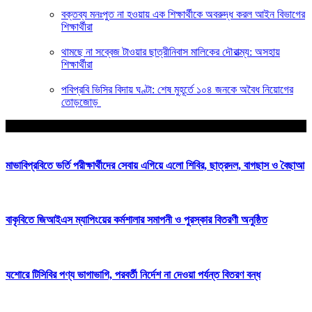
বক্তব্য মনঃপুত না হওয়ায় এক শিক্ষার্থীকে অবরুদ্ধ করল আইন বিভাগের
শিক্ষার্থীরা
থামছে না সব্বেজ টাওয়ার ছাত্রীনিবাস মালিকের দৌরাত্ম্য: অসহায়
শিক্ষার্থীরা
পবিপ্রবি ভিসির বিদায় ঘণ্টা: শেষ মুহূর্তে ১০৪ জনকে অবৈধ নিয়োগের
তোড়জোড়
আপনার জন্য নির্বাচিত
মাভাবিপ্রবিতে ভর্তি পরীক্ষার্থীদের সেবায় এগিয়ে এলো শিবির, ছাত্রদল, বাগছাস ও বৈছাআ
বাকৃবিতে জিআইএস ম্যাপিংয়ের কর্মশালার সমাপনী ও পুরস্কার বিতরণী অনুষ্ঠিত
যশোরে টিসিবির পণ্য ভাগাভাগি, পরবর্তী নির্দেশ না দেওয়া পর্যন্ত বিতরণ বন্ধ