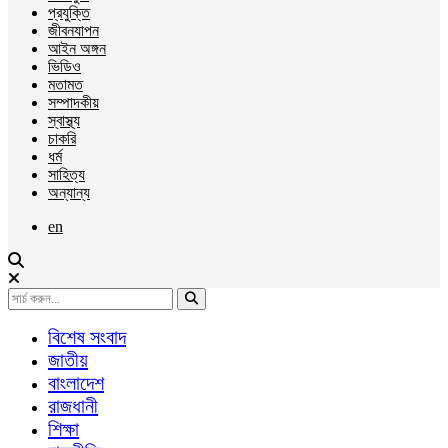
প্রযুক্তি
জীবনযাপন
আইন অঙ্গন
ভিডিও
মতামত
সম্পাদকীয়
স্বাস্থ্য
চাকরি
ধর্ম
সাহিত্য
অন্যান্য
en
বিশেষ সংবাদ
জাতীয়
বাংলাদেশ
রাজধানী
শিক্ষা