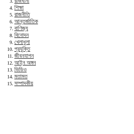
রাজধানী
শিক্ষা
রাজনীতি
আন্তর্জাতিক
বাণিজ্য
বিনোদন
খেলাধুলা
প্রযুক্তি
জীবনযাপন
আইন অঙ্গন
ভিডিও
মতামত
সম্পাদকীয়