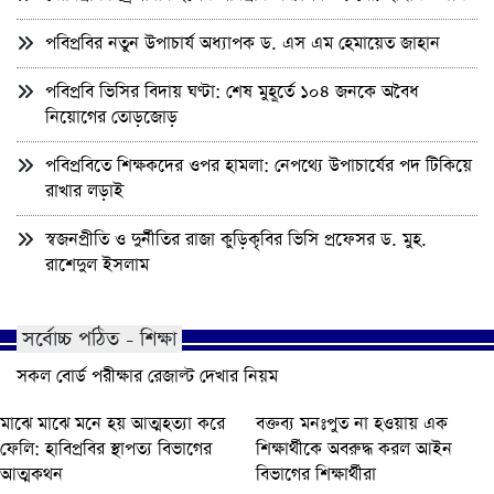
পবিপ্রবির নতুন উপাচার্য অধ্যাপক ড. এস এম হেমায়েত জাহান
পবিপ্রবি ভিসির বিদায় ঘণ্টা: শেষ মুহূর্তে ১০৪ জনকে অবৈধ
নিয়োগের তোড়জোড়
পবিপ্রবিতে শিক্ষকদের ওপর হামলা: নেপথ্যে উপাচার্যের পদ টিকিয়ে
রাখার লড়াই
স্বজনপ্রীতি ও দুর্নীতির রাজা কুড়িকৃবির ভিসি প্রফেসর ড. মুহ.
রাশেদুল ইসলাম
সর্বোচ্চ পঠিত - শিক্ষা
সকল বোর্ড পরীক্ষার রেজাল্ট দেখার নিয়ম
মাঝে মাঝে মনে হয় আত্মহত্যা করে
বক্তব্য মনঃপুত না হওয়ায় এক
ফেলি: হাবিপ্রবির স্থাপত্য বিভাগের
শিক্ষার্থীকে অবরুদ্ধ করল আইন
আত্মকথন
বিভাগের শিক্ষার্থীরা