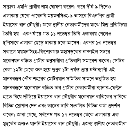
সম্ভাব্য এমপি প্রার্থীর নাম ঘোষণা করেন। তবে দীর্ঘ ৯ দিনেও
এলাকায় যেতে পারেননি ময়মনসিংহ-৯ আসনে বিএনপির প্রার্থী
ইয়াসের খান চৌধুরী। ফলে স্থানীয় নেতাকর্মীদের মাঝে মিশ্র প্রতিক্রিয়া
তৈরি হয়। একপর্যায়ে গত ১১ নভেম্বর তিনি এলাকায় গেলেও
চুপিসারে এলাকা ছেড়ে ঢাকায় চলে আসেন। এরপর ১৩ নভেম্বর
সকালে ময়মনসিংহ-কিশোরগঞ্জ মহাসড়কের নান্দাইল সদরে
মনোনয়ন বঞ্চিত প্রার্থীর অনুসারীরা প্রতিবাদী সমাবেশ করেন। সেদিন
বেলা ১২টা থেকে শুরু হয়ে দুপুর ১টা পর্যন্ত প্রায় ঘণ্টাব্যাপী এই
মানববন্ধন পৌর শহরের মোটরযান সমিতির সামনে অনুষ্ঠিত হয়।
মানববন্ধনে মনোনয়ন বঞ্চিত চার প্রার্থীর নেতাকর্মীরা ব্যানার-ফেস্টুন
হাতে নিয়ে দাঁড়িয়ে ইয়াসের খান চৌধুরীর মনোনয়ন বাতিলের দাবিতে
বিভিন্ন স্লোগান দেন এবং তাদের দাবি সংবলিত বিভিন্ন কথা প্রদর্শন
করেন। জানা গেছে, সর্বশেষ গত ১৭ নভেম্বর থেকে এলাকায় এক
মুহুর্তের জন্যও যাননি ইয়াসের খান চৌধুরী। এজন্য স্থানীয় নেতাকর্মীরা