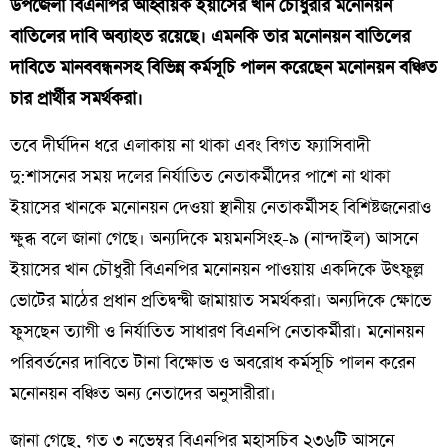
উপজেলা বিএনপির আহ্বায়ক ইয়াসের খান চৌধুরীর মনোনয়ন
বাতিলের দাবি অব্যাহত রয়েছে। এমনকি তার মনোনয়ন বাতিলের
দাবিতে মানববন্ধনসহ বিভিন্ন কর্মসূচি পালন করেছেন মনোনয়ন বঞ্চিত
চার প্রার্থীর সমর্থকরা।
তবে দীর্ঘদিন ধরে এলাকায় না থাকা এবং বিগত ফ্যাসিবাদী
দু:শাসনের সময় দলের নির্যাতিত নেতাকর্মীদের পাশে না থাকা
ইয়াসের খানকে মনোনয়ন দেওয়া স্থানীয় নেতাকর্মীসহ বিশিষ্টজনেরাও
ক্ষুব্ধ বলে জানা গেছে। অন্যদিকে ময়মনসিংহ-৯ (নান্দাইল) আসনে
ইয়াসের খান চৌধুরী বিএনপির মনোনয়ন পাওয়ায় একদিকে উৎফুল্ল
ভোটের মাঠের প্রধান প্রতিদ্বন্দ্বী জামায়াত সমর্থকরা। অন্যদিকে ক্ষোভে
ফুসছেন ত্যাগী ও নির্যাতিত সাধারণ বিএনপি নেতাকর্মীরা। মনোনয়ন
পরিবর্তনের দাবিতে টানা বিক্ষোভ ও অবরোধ কর্মসূচি পালন করেন
মনোনয়ন বঞ্চিত অন্য নেতাদের অনুসারীরা।
জানা গেছে, গত ৩ নভেম্বর বিএনপির মহাসচিব ২৩৬টি আসনে