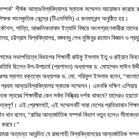
্পর্ক’ শীর্ষক আন্তঃবিশ্ববিদ্যালয় স্নাতক সম্মেলন আয়োজন করেছে রাজ
শিক্ষক সাংস্কৃতিক কেন্দ্রে (টিএসসিসি) এ কনফারেন্স অনুষ্ঠিত হয়।
ৈতিক কৌশল, শান্তি, আঞ্চলিকতাবাদ ইত্যাদি বিষয়ে অংশগ্রহণকারীরা তা
য়, চট্টগ্রাম বিশ্ববিদ্যালয়, বঙ্গবন্ধু শেখ মুজিবুর রহমান বিজ্ঞান ও প্রযু
লামের সভাপতিত্বে বিভাগের শিক্ষার্থী রাউফু ইসলাম ইতু ও রাইয়ান বিনত
 অতিথি ছিলেন উপ-উপাচার্য (প্রশাসন) অধ্যাপক ড. মোহাম্মদ মাঈন উদ্দ
। এরপর স্বাগত বক্তব্যে অধ্যাপক ড. মো. শরিফুল ইসলাম বলেন, “বাংল
ে প্রথম আন্তঃবিশ্ববিদ্যালয় স্নাতক সম্মেলন। এমনকি দক্ষিণ এশিয
রের শিক্ষার্থীরা কেন সর্বদা নিষ্ক্রিয় দর্শক থাকবে? তাদেরও হয়তো 
ুত্বপূর্ণ। এই প্রেক্ষাপটে, এই সম্মেলনটি সারা দেশের প্রতিভাবান শিক্ষ
উদ্দীন খান বলেন, “রাবির আন্তর্জাতিক সম্পর্ক বিভাগ নতুন হলেও সী
ন করবে।”
রা অত্যন্ত আনন্দিত যে রাজশাহী বিশ্ববিদ্যালয়ের আন্তর্জাতিক সম্পর্ক 