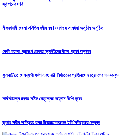
স্থাপনের দাবি
নীলফামারী জেলা সমিতির নবীন বরণ ও বিদায় সংবর্ধনা অনুষ্ঠান অনুষ্ঠিত
কেবি কলেজ প্রাঙ্গণে রোভার স্কাউটদের দীক্ষা গ্রহণ অনুষ্ঠান
ফুলবাড়ীতে দেশব্যাপী ধর্ষণ এবং নারী নির্যাতনের প্রতিবাদে ছাত্রদলের মানববন্ধন
সার্বভৌমত্ব রক্ষায় সঠিক নেতৃত্বের আহ্বান ভিপি নুরের
জুলাই শহীদ সাব্বিরের কবর জিয়ারত করলেন ইবি বৈবিছাআর নেতৃবৃন্দ