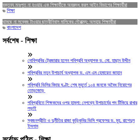
বক্তব্য মনঃপুত না হওয়ায় এক শিক্ষার্থীকে অবরুদ্ধ করল আইন বিভাগের শিক্ষার্থীরা
শিক্ষা
থামছে না সব্বেজ টাওয়ার ছাত্রীনিবাস মালিকের দৌরাত্ম্য: অসহায় শিক্ষার্থীরা
বাংলাদেশ
সর্বশেষ - শিক্ষা
নোবিপ্রবির ট্রেজারার হলেন পবিপ্রবি অধ্যাপক ড. মো. হাছান উদ্দীন
পবিপ্রবির নতুন উপাচার্য অধ্যাপক ড. এস এম হেমায়েত জাহান
পবিপ্রবি ভিসির বিদায় ঘণ্টা: শেষ মুহূর্তে ১০৪ জনকে অবৈধ নিয়োগের
তোড়জোড়
পবিপ্রবিতে শিক্ষকদের ওপর হামলা: নেপথ্যে উপাচার্যের পদ টিকিয়ে রাখার
লড়াই
স্বজনপ্রীতি ও দুর্নীতির রাজা কুড়িকৃবির ভিসি প্রফেসর ড. মুহ. রাশেদুল
ইসলাম
সর্বোচ্চ পঠিত - শিক্ষা