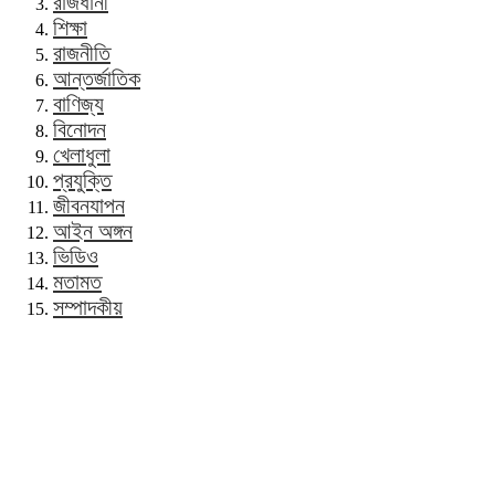
রাজধানী
শিক্ষা
রাজনীতি
আন্তর্জাতিক
বাণিজ্য
বিনোদন
খেলাধুলা
প্রযুক্তি
জীবনযাপন
আইন অঙ্গন
ভিডিও
মতামত
সম্পাদকীয়