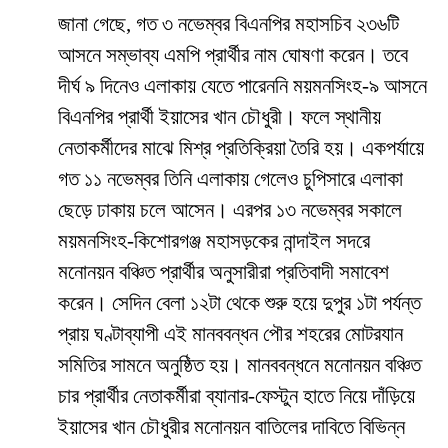
জানা গেছে, গত ৩ নভেম্বর বিএনপির মহাসচিব ২৩৬টি
আসনে সম্ভাব্য এমপি প্রার্থীর নাম ঘোষণা করেন। তবে
দীর্ঘ ৯ দিনেও এলাকায় যেতে পারেননি ময়মনসিংহ-৯ আসনে
বিএনপির প্রার্থী ইয়াসের খান চৌধুরী। ফলে স্থানীয়
নেতাকর্মীদের মাঝে মিশ্র প্রতিক্রিয়া তৈরি হয়। একপর্যায়ে
গত ১১ নভেম্বর তিনি এলাকায় গেলেও চুপিসারে এলাকা
ছেড়ে ঢাকায় চলে আসেন। এরপর ১৩ নভেম্বর সকালে
ময়মনসিংহ-কিশোরগঞ্জ মহাসড়কের নান্দাইল সদরে
মনোনয়ন বঞ্চিত প্রার্থীর অনুসারীরা প্রতিবাদী সমাবেশ
করেন। সেদিন বেলা ১২টা থেকে শুরু হয়ে দুপুর ১টা পর্যন্ত
প্রায় ঘণ্টাব্যাপী এই মানববন্ধন পৌর শহরের মোটরযান
সমিতির সামনে অনুষ্ঠিত হয়। মানববন্ধনে মনোনয়ন বঞ্চিত
চার প্রার্থীর নেতাকর্মীরা ব্যানার-ফেস্টুন হাতে নিয়ে দাঁড়িয়ে
ইয়াসের খান চৌধুরীর মনোনয়ন বাতিলের দাবিতে বিভিন্ন