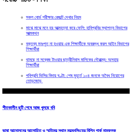
সকল বোর্ড পরীক্ষার রেজাল্ট দেখার নিয়ম
মাঝে মাঝে মনে হয় আত্মহত্যা করে ফেলি: হাবিপ্রবির স্থাপত্য বিভাগের
আত্মকথন
বক্তব্য মনঃপুত না হওয়ায় এক শিক্ষার্থীকে অবরুদ্ধ করল আইন বিভাগের
শিক্ষার্থীরা
থামছে না সব্বেজ টাওয়ার ছাত্রীনিবাস মালিকের দৌরাত্ম্য: অসহায়
শিক্ষার্থীরা
পবিপ্রবি ভিসির বিদায় ঘণ্টা: শেষ মুহূর্তে ১০৪ জনকে অবৈধ নিয়োগের
তোড়জোড়
আপনার জন্য নির্বাচিত
শীতকালীন ছুটি শেষে আজ খুলছে ববি
ভাষা আন্দোলনের আলোচিত ও স্মৃতিময় স্থান ময়মনসিংহের বিপিন পার্ক নামফলক