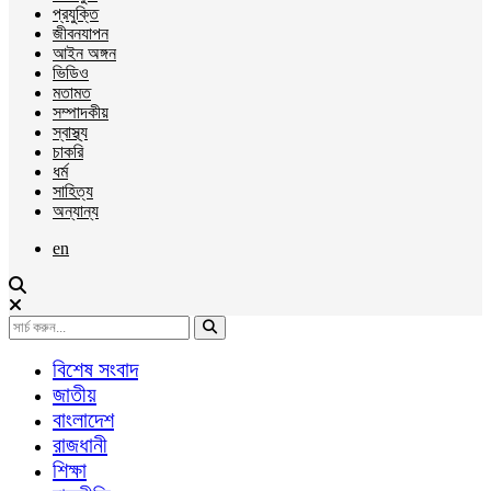
প্রযুক্তি
জীবনযাপন
আইন অঙ্গন
ভিডিও
মতামত
সম্পাদকীয়
স্বাস্থ্য
চাকরি
ধর্ম
সাহিত্য
অন্যান্য
en
বিশেষ সংবাদ
জাতীয়
বাংলাদেশ
রাজধানী
শিক্ষা