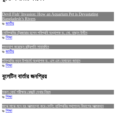
Devil Fish’ Invasion: How an Aquarium Pet is Devastating
Bangladesh’s Rivers
জাতীয়
নোবিপ্রবির ট্রেজারার হলেন পবিপ্রবি অধ্যাপক ড. মো. হাছান উদ্দীন
শিক্ষা
পদত্যাগ করেছেন রাষ্ট্রপতি সাহাবুদ্দিন
জাতীয়
পবিপ্রবির নতুন উপাচার্য অধ্যাপক ড. এস এম হেমায়েত জাহান
শিক্ষা
বুলেটিন বার্তার জনপ্রিয়
সকল বোর্ড পরীক্ষার রেজাল্ট দেখার নিয়ম
শিক্ষা
মাঝে মাঝে মনে হয় আত্মহত্যা করে ফেলি: হাবিপ্রবির স্থাপত্য বিভাগের আত্মকথন
শিক্ষা