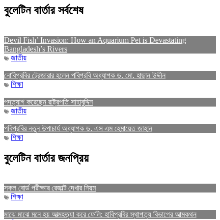
বুলেটিন বার্তার সর্বশেষ
Devil Fish’ Invasion: How an Aquarium Pet is Devastating
Bangladesh’s Rivers
জাতীয়
নোবিপ্রবির ট্রেজারার হলেন পবিপ্রবি অধ্যাপক ড. মো. হাছান উদ্দীন
শিক্ষা
পদত্যাগ করেছেন রাষ্ট্রপতি সাহাবুদ্দিন
জাতীয়
পবিপ্রবির নতুন উপাচার্য অধ্যাপক ড. এস এম হেমায়েত জাহান
শিক্ষা
বুলেটিন বার্তার জনপ্রিয়
সকল বোর্ড পরীক্ষার রেজাল্ট দেখার নিয়ম
শিক্ষা
মাঝে মাঝে মনে হয় আত্মহত্যা করে ফেলি: হাবিপ্রবির স্থাপত্য বিভাগের আত্মকথন