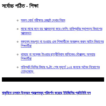
সর্বোচ্চ পঠিত - শিক্ষা
সকল বোর্ড পরীক্ষার রেজাল্ট দেখার নিয়ম
মাঝে মাঝে মনে হয় আত্মহত্যা করে ফেলি: হাবিপ্রবির স্থাপত্য বিভাগের
আত্মকথন
বক্তব্য মনঃপুত না হওয়ায় এক শিক্ষার্থীকে অবরুদ্ধ করল আইন বিভাগের
শিক্ষার্থীরা
থামছে না সব্বেজ টাওয়ার ছাত্রীনিবাস মালিকের দৌরাত্ম্য: অসহায়
শিক্ষার্থীরা
পবিপ্রবি ভিসির বিদায় ঘণ্টা: শেষ মুহূর্তে ১০৪ জনকে অবৈধ নিয়োগের
তোড়জোড়
আপনার জন্য নির্বাচিত
বাকৃবিতে চলমান উন্নয়ন প্রকল্পসমূহ পরিদর্শন করেছে ইউজিসির প্রতিনিধি দল