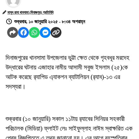
মাসুদ রানা খানসামা (দিনাজপুর) প্রতিনিধি
শুক্রবার, ১০ জানুয়ারি ২০২৫ - ৮:৩৪ অপরাহ্ন
দিনাজপুরের খানসামা উপজেলার ভুট্টা ক্ষেত থেকে গৃহবধূর মরদেহ
উদ্ধারের ঘটনায় এজাহার নামীয় আসামী সবুজ ইসলাম (২৫)কে
আটক করেছে র‌্যাপিড এ্যাকশন ব্যাটালিয়ন (র‌্যাব)-১৩ এর
সদস্যরা।
শুক্রবার (১০ জানুয়ারি) সকাল ১১টায় র‌্যাবের সিনিয়র সহকারী
পরিচালক (মিডিয়া) ফ্লাইট লেঃ সাইফুল্লাহ নাঈম স্বাক্ষরিত এক
প্রেস বিজ্ঞপ্তিতে এ তথ্য জানানো হয়। এর আগে বৃহস্পতিবার