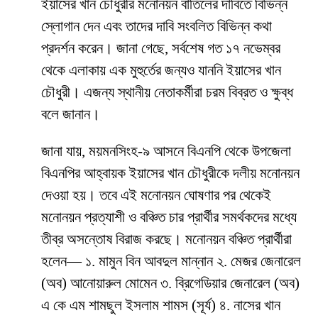
ইয়াসের খান চৌধুরীর মনোনয়ন বাতিলের দাবিতে বিভিন্ন
স্লোগান দেন এবং তাদের দাবি সংবলিত বিভিন্ন কথা
প্রদর্শন করেন। জানা গেছে, সর্বশেষ গত ১৭ নভেম্বর
থেকে এলাকায় এক মুহুর্তের জন্যও যাননি ইয়াসের খান
চৌধুরী। এজন্য স্থানীয় নেতাকর্মীরা চরম বিব্রত ও ক্ষুব্ধ
বলে জানান।
জানা যায়, ময়মনসিংহ-৯ আসনে বিএনপি থেকে উপজেলা
বিএনপির আহ্বায়ক ইয়াসের খান চৌধুরীকে দলীয় মনোনয়ন
দেওয়া হয়। তবে এই মনোনয়ন ঘোষণার পর থেকেই
মনোনয়ন প্রত্যাশী ও বঞ্চিত চার প্রার্থীর সমর্থকদের মধ্যে
তীব্র অসন্তোষ বিরাজ করছে। মনোনয়ন বঞ্চিত প্রার্থীরা
হলেন— ১. মামুন বিন আবদুল মান্নান ২. মেজর জেনারেল
(অব) আনোয়ারুল মোমেন ৩. ব্রিগেডিয়ার জেনারেল (অব)
এ কে এম শামছুল ইসলাম শামস (সূর্য) ৪. নাসের খান