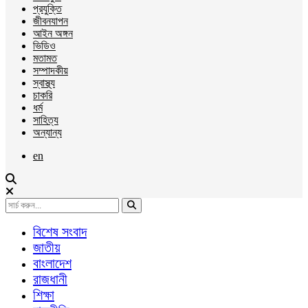
প্রযুক্তি
জীবনযাপন
আইন অঙ্গন
ভিডিও
মতামত
সম্পাদকীয়
স্বাস্থ্য
চাকরি
ধর্ম
সাহিত্য
অন্যান্য
en
বিশেষ সংবাদ
জাতীয়
বাংলাদেশ
রাজধানী
শিক্ষা