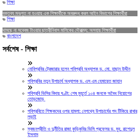
শিক্ষা
বক্তব্য মনঃপুত না হওয়ায় এক শিক্ষার্থীকে অবরুদ্ধ করল আইন বিভাগের শিক্ষার্থীরা
শিক্ষা
থামছে না সব্বেজ টাওয়ার ছাত্রীনিবাস মালিকের দৌরাত্ম্য: অসহায় শিক্ষার্থীরা
বাংলাদেশ
সর্বশেষ - শিক্ষা
নোবিপ্রবির ট্রেজারার হলেন পবিপ্রবি অধ্যাপক ড. মো. হাছান উদ্দীন
পবিপ্রবির নতুন উপাচার্য অধ্যাপক ড. এস এম হেমায়েত জাহান
পবিপ্রবি ভিসির বিদায় ঘণ্টা: শেষ মুহূর্তে ১০৪ জনকে অবৈধ নিয়োগের
তোড়জোড়
পবিপ্রবিতে শিক্ষকদের ওপর হামলা: নেপথ্যে উপাচার্যের পদ টিকিয়ে রাখার
লড়াই
স্বজনপ্রীতি ও দুর্নীতির রাজা কুড়িকৃবির ভিসি প্রফেসর ড. মুহ. রাশেদুল
ইসলাম