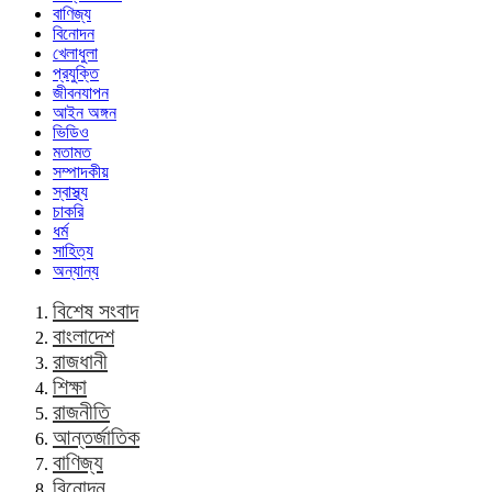
বাণিজ্য
বিনোদন
খেলাধুলা
প্রযুক্তি
জীবনযাপন
আইন অঙ্গন
ভিডিও
মতামত
সম্পাদকীয়
স্বাস্থ্য
চাকরি
ধর্ম
সাহিত্য
অন্যান্য
বিশেষ সংবাদ
বাংলাদেশ
রাজধানী
শিক্ষা
রাজনীতি
আন্তর্জাতিক
বাণিজ্য
বিনোদন