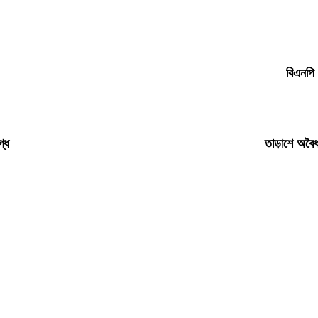
বিএনপি 
গ্ধ
তাড়াশে অবৈধ