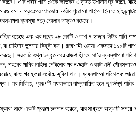
িত করবে। এটি পদ্মার পানি থেকে ক্ষতিকর ও দূষিত উপাদান দূর করবে, যা
 আরও বলেন, প্রকল্পের আওতায় নগরীর পুরোনো পাইপলাইন ও হাইড্র্যান্
যবস্থাপনা ব্যবস্থা গড়ে তোলার লক্ষ্যও রয়েছে।
চাহিদা রয়েছে এবং এর মধ্যে ৯৮ কোটি ৩ লাখ ৭ হাজার লিটার পানি পাম
যা চাহিদার তুলনায় কিছুটা কম। রাজশাহী ওয়াসা একসঙ্গে ১১০টি পাম্প
 করছে। সরকারি তথ্য উদ্ধৃত করে রাজশাহী ওয়াসা’র ব্যবস্থাপনা পর
েন, শহরের পানির চাহিদা মেটানোর পর নওহাটা ও কাটাখালী পৌরসভায়
সরবরাহে যাতে গ্রাহকরা সর্বোচ্চ সুবিধা পান। ব্যবস্থাপনা পরিচালক আ
্য। সব মিলিয়ে, প্রকল্পটি সফলভাবে বাস্তবায়িত হলে ভূগর্ভস্থ পানির 
স্কার’ নামে একটি প্রকল্প চলমান রয়েছে, যার মাধ্যমে অস্থায়ী সময়