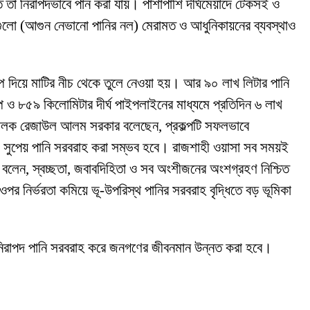
তে তা নিরাপদভাবে পান করা যায়। পাশাপাশি দীর্ঘমেয়াদে টেকসই ও
টগুলো (আগুন নেভানো পানির নল) মেরামত ও আধুনিকায়নের ব্যবস্থাও
্প দিয়ে মাটির নীচ থেকে তুলে নেওয়া হয়। আর ৯০ লাখ লিটার পানি
 ও ৮৫৯ কিলোমিটার দীর্ঘ পাইপলাইনের মাধ্যমে প্রতিদিন ৬ লাখ
িচালক রেজাউল আলম সরকার বলেছেন, প্রকল্পটি সফলভাবে
ও সুপেয় পানি সরবরাহ করা সম্ভব হবে। রাজশাহী ওয়াসা সব সময়ই
রো বলেন, স্বচ্ছতা, জবাবদিহিতা ও সব অংশীজনের অংশগ্রহণ নিশ্চিত
ওপর নির্ভরতা কমিয়ে ভূ-উপরিস্থ পানির সরবরাহ বৃদ্ধিতে বড় ভূমিকা
ে নিরাপদ পানি সরবরাহ করে জনগণের জীবনমান উন্নত করা হবে।