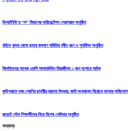
ডিআইইউ’র “ল” বিভাগের অরিয়েন্টেশন প্রোগ্রাম অনুষ্ঠিত
ববিতে খুলনা জেলা ছাত্র কল‍্যাণ সমিতির নবীন বরণ ও পুনর্মিলন অনুষ্ঠিত
ঝিনাইদহের সাবেক এমপি সালাহউদ্দিন মিয়াজীসহ ২ জন যশোরে আটক
কুড়িগ্রামে নবম শ্রেণির ছাত্রীর মরদেহ উদ্ধার: জমি সংক্রান্ত বিরোধে হত্যার অভিযোগ
রুয়েটে স্টেম শিক্ষার্থীদের নিয়ে বিশেষ সেমিনার অনুষ্ঠিত
অন্যান্য