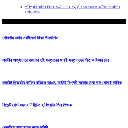
পবিপ্রবি ভিসির বিদায় ঘণ্টা: শেষ মুহূর্তে ১০৪ জনকে অবৈধ নিয়োগের
তোড়জোড়
আপনার জন্য নির্বাচিত
পোরশায় মহান স্বাধীনতা দিবস উদযাপিত
স্বামীর অত্যাচারে ঘরছাড়া দুই সন্তানের জননী সন্তানদের পিতৃ অধিকার চান
কনটেন্ট ক্রিয়েটর কাফির বাড়িতে আগুন, আমিই বিপ্লবী সরকার হবো বলে ঘোষণা কাফির
রিজেন্ট বোর্ড সদস্য নির্বাচিত হাবিপ্রবির তিন শিক্ষক
শেকৃবিতে সাদা দলের নতুন কমিটি