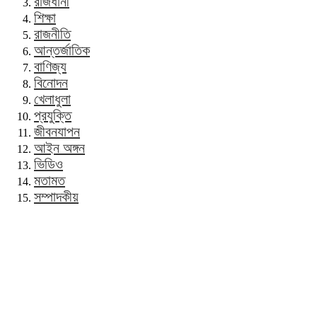
রাজধানী
শিক্ষা
রাজনীতি
আন্তর্জাতিক
বাণিজ্য
বিনোদন
খেলাধুলা
প্রযুক্তি
জীবনযাপন
আইন অঙ্গন
ভিডিও
মতামত
সম্পাদকীয়