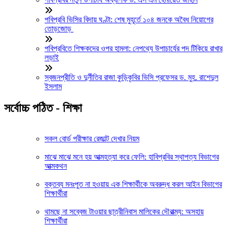
পবিপ্রবি ভিসির বিদায় ঘণ্টা: শেষ মুহূর্তে ১০৪ জনকে অবৈধ নিয়োগের
তোড়জোড়
পবিপ্রবিতে শিক্ষকদের ওপর হামলা: নেপথ্যে উপাচার্যের পদ টিকিয়ে রাখার
লড়াই
স্বজনপ্রীতি ও দুর্নীতির রাজা কুড়িকৃবির ভিসি প্রফেসর ড. মুহ. রাশেদুল
ইসলাম
সর্বোচ্চ পঠিত - শিক্ষা
সকল বোর্ড পরীক্ষার রেজাল্ট দেখার নিয়ম
মাঝে মাঝে মনে হয় আত্মহত্যা করে ফেলি: হাবিপ্রবির স্থাপত্য বিভাগের
আত্মকথন
বক্তব্য মনঃপুত না হওয়ায় এক শিক্ষার্থীকে অবরুদ্ধ করল আইন বিভাগের
শিক্ষার্থীরা
থামছে না সব্বেজ টাওয়ার ছাত্রীনিবাস মালিকের দৌরাত্ম্য: অসহায়
শিক্ষার্থীরা