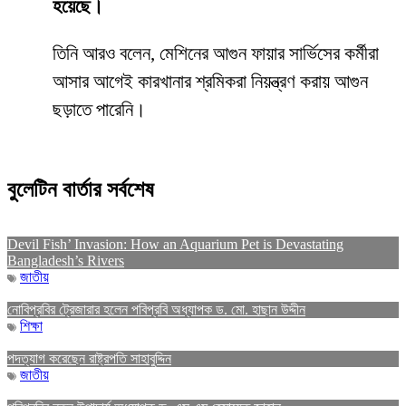
হয়েছে।
তিনি আরও বলেন, মেশিনের আগুন ফায়ার সার্ভিসের কর্মীরা
আসার আগেই কারখানার শ্রমিকরা নিয়ন্ত্রণ করায় আগুন
ছড়াতে পারেনি।
বুলেটিন বার্তার সর্বশেষ
Devil Fish’ Invasion: How an Aquarium Pet is Devastating
Bangladesh’s Rivers
জাতীয়
নোবিপ্রবির ট্রেজারার হলেন পবিপ্রবি অধ্যাপক ড. মো. হাছান উদ্দীন
শিক্ষা
পদত্যাগ করেছেন রাষ্ট্রপতি সাহাবুদ্দিন
জাতীয়