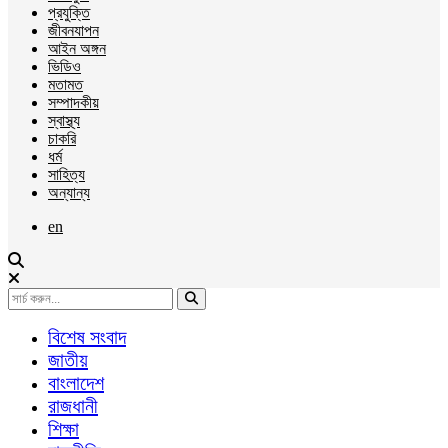
প্রযুক্তি
জীবনযাপন
আইন অঙ্গন
ভিডিও
মতামত
সম্পাদকীয়
স্বাস্থ্য
চাকরি
ধর্ম
সাহিত্য
অন্যান্য
en
বিশেষ সংবাদ
জাতীয়
বাংলাদেশ
রাজধানী
শিক্ষা