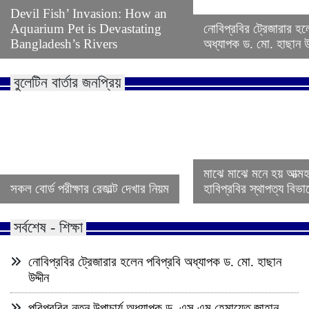
Devil Fish’ Invasion: How an
Aquarium Pet is Devastating
নোবিপ্রবির ট্রেজারার হল
Bangladesh’s Rivers
অধ্যাপক ড. মো. হাছান উদ
বুলেটিন বার্তার জনপ্রিয়
মাঝে মাঝে মনে হয় আত্ম
সকল বোর্ড পরীক্ষার রেজাল্ট দেখার নিয়ম
হাবিপ্রবির স্থাপত্য বিভ
সর্বশেষ - শিক্ষা
নোবিপ্রবির ট্রেজারার হলেন পবিপ্রবি অধ্যাপক ড. মো. হাছান
উদ্দীন
পবিপ্রবির নতুন উপাচার্য অধ্যাপক ড. এস এম হেমায়েত জাহান