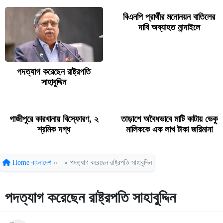
বিএনপি প্রার্থীর মনোনয়ন বাতিলের
দাবি অব্যাহত নান্দাইলে
পদত্যাগ করেছেন রাষ্ট্রপতি
সাহাবুদ্দিন
গাজীপুরে কারখানায় বিস্ফোরণ, ২
তাড়াশে অবৈধভাবে মাটি কাটায় ভেকু
শ্রমিক দগ্ধ
মালিককে এক লাখ টাকা জরিমানা
Home
বাংলাদেশ
»
»
পদত্যাগ করেছেন রাষ্ট্রপতি সাহাবুদ্দিন
পদত্যাগ করেছেন রাষ্ট্রপতি সাহাবুদ্দিন