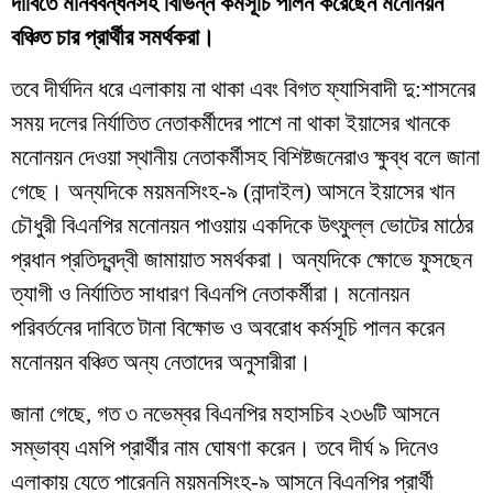
দাবিতে মানববন্ধনসহ বিভিন্ন কর্মসূচি পালন করেছেন মনোনয়ন
বঞ্চিত চার প্রার্থীর সমর্থকরা।
তবে দীর্ঘদিন ধরে এলাকায় না থাকা এবং বিগত ফ্যাসিবাদী দু:শাসনের
সময় দলের নির্যাতিত নেতাকর্মীদের পাশে না থাকা ইয়াসের খানকে
মনোনয়ন দেওয়া স্থানীয় নেতাকর্মীসহ বিশিষ্টজনেরাও ক্ষুব্ধ বলে জানা
গেছে। অন্যদিকে ময়মনসিংহ-৯ (নান্দাইল) আসনে ইয়াসের খান
চৌধুরী বিএনপির মনোনয়ন পাওয়ায় একদিকে উৎফুল্ল ভোটের মাঠের
প্রধান প্রতিদ্বন্দ্বী জামায়াত সমর্থকরা। অন্যদিকে ক্ষোভে ফুসছেন
ত্যাগী ও নির্যাতিত সাধারণ বিএনপি নেতাকর্মীরা। মনোনয়ন
পরিবর্তনের দাবিতে টানা বিক্ষোভ ও অবরোধ কর্মসূচি পালন করেন
মনোনয়ন বঞ্চিত অন্য নেতাদের অনুসারীরা।
জানা গেছে, গত ৩ নভেম্বর বিএনপির মহাসচিব ২৩৬টি আসনে
সম্ভাব্য এমপি প্রার্থীর নাম ঘোষণা করেন। তবে দীর্ঘ ৯ দিনেও
এলাকায় যেতে পারেননি ময়মনসিংহ-৯ আসনে বিএনপির প্রার্থী