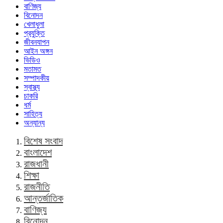
বাণিজ্য
বিনোদন
খেলাধুলা
প্রযুক্তি
জীবনযাপন
আইন অঙ্গন
ভিডিও
মতামত
সম্পাদকীয়
স্বাস্থ্য
চাকরি
ধর্ম
সাহিত্য
অন্যান্য
বিশেষ সংবাদ
বাংলাদেশ
রাজধানী
শিক্ষা
রাজনীতি
আন্তর্জাতিক
বাণিজ্য
বিনোদন