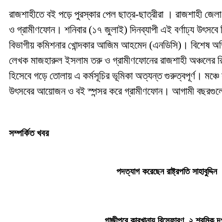
রাজশাহীতে বই পড়ে পুরস্কার পেল ছাত্র-ছাত্রীরা । রাজশাহী জেলা 
ও গ্রামীণফোন। শনিবার (১৭ জুলাই) দিনব্যাপী এই বর্ণাঢ্য উৎসবে শি
বিভাগীয় কমিশনার খোন্দকার আজিম আহমেদ (এনডিসি)। বিশেষ অতিথি 
লেখক মাজহারুল ইসলাম তরু ও গ্রামীণফোনের রাজশাহী অঞ্চলের রিজি
হিসেবে গড়ে তোলায় এ কর্মসূচির ভূমিকা অত্যন্ত গুরুত্বপূর্ণ। মঞ্চ
উৎসবের আয়োজন ও বই স্পন্সর করে গ্রামীণফোন। আগামী বছরগুলো
সম্পর্কিত খবর
পদত্যাগ করেছেন রাষ্ট্রপতি সাহাবুদ্দিন
গাজীপুরে কারখানায় বিস্ফোরণ, ২ শ্রমিক দ