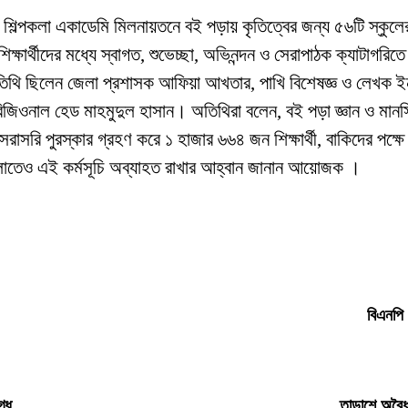
শিল্পকলা একাডেমি মিলনায়তনে বই পড়ায় কৃতিত্বের জন্য ৫৬টি স্কুলের ২
ক্ষার্থীদের মধ্যে স্বাগত, শুভেচ্ছা, অভিনন্দন ও সেরাপাঠক ক্যাটাগরি
ছিলেন জেলা প্রশাসক আফিয়া আখতার, পাখি বিশেষজ্ঞ ও লেখক ইনাম আল 
ওনাল হেড মাহমুদুল হাসান। অতিথিরা বলেন, বই পড়া জ্ঞান ও মানসিক 
ে সরাসরি পুরস্কার গ্রহণ করে ১ হাজার ৬৬৪ জন শিক্ষার্থী, বাকিদের পক্
তেও এই কর্মসূচি অব্যাহত রাখার আহ্বান জানান আয়োজক ।
বিএনপি 
গ্ধ
তাড়াশে অবৈধ