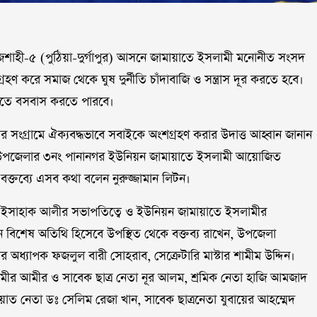
ও রাজশাহী-৫ (পুঠিয়া-দুর্গাপুর) আসনে জামায়াতে ইসলামী মনোনীত সংসদ
 গ্রহণ করে সমাজ থেকে ঘুষ দুর্নীতি চাঁদাবাজি ও সন্ত্রাস দূর করতে হবে।
ন্তিতে বসবাস করতে পারবে।
 সংগ্রামে ঐক্যবদ্ধভাবে সবাইকে অংশগ্রহণ করার উদাত্ত আহ্বান জানান
াপুর উপজেলার ৩নং পানানগর ইউনিয়ন জামায়াতে ইসলামী আয়োজিত
 বক্তব্যে এসব কথা বলেন নুরুজ্জামান লিটন।
ঃ ইসাহাক আলীর সভাপতিত্বে ও ইউনিয়ন জামায়াতে ইসলামীর
ানে বিশেষ অতিথি হিসেবে উপস্থিত থেকে বক্তব্য রাখেন, উপ‌জেলা
 অধ‌্যাপক ফজলুল বারী সোহরাব, সেক্রেটারি মাস্টার শামীম উদ্দিন।
ামীর আমীর ও সাবেক ছাত্র নেতা নূর আলম, শ্রমিক নেতা হা‌জি আমজাদ
 নেতা ডঃ সে‌লিম রেজা খান, সা‌বেক ছাত্রনেতা যুবা‌য়ের আহ‌ম্মেদ