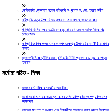
নোবিপ্রবির ট্রেজারার হলেন পবিপ্রবি অধ্যাপক ড. মো. হাছান উদ্দীন
পবিপ্রবির নতুন উপাচার্য অধ্যাপক ড. এস এম হেমায়েত জাহান
পবিপ্রবি ভিসির বিদায় ঘণ্টা: শেষ মুহূর্তে ১০৪ জনকে অবৈধ নিয়োগের
তোড়জোড়
পবিপ্রবিতে শিক্ষকদের ওপর হামলা: নেপথ্যে উপাচার্যের পদ টিকিয়ে রাখার
লড়াই
স্বজনপ্রীতি ও দুর্নীতির রাজা কুড়িকৃবির ভিসি প্রফেসর ড. মুহ. রাশেদুল
ইসলাম
সর্বোচ্চ পঠিত - শিক্ষা
সকল বোর্ড পরীক্ষার রেজাল্ট দেখার নিয়ম
মাঝে মাঝে মনে হয় আত্মহত্যা করে ফেলি: হাবিপ্রবির স্থাপত্য বিভাগের
আত্মকথন
বক্তব্য মনঃপুত না হওয়ায় এক শিক্ষার্থীকে অবরুদ্ধ করল আইন বিভাগের