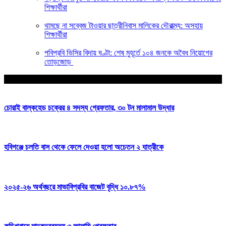
শিক্ষার্থীরা
থামছে না সব্বেজ টাওয়ার ছাত্রীনিবাস মালিকের দৌরাত্ম্য: অসহায়
শিক্ষার্থীরা
পবিপ্রবি ভিসির বিদায় ঘণ্টা: শেষ মুহূর্তে ১০৪ জনকে অবৈধ নিয়োগের
তোড়জোড়
আপনার জন্য নির্বাচিত
চোরাই বাল্কহেড চক্রের ৪ সদস্য গ্রেফতার, ৩০ টন মালামাল উদ্ধার
হবিগঞ্জে চলতি বাস থেকে ফেলে দেওয়া হলো অচেতন ২ যাত্রীকে
২০২৫-২৬ অর্থবছরে মাভাবিপ্রবির বাজেট বৃদ্ধি ১০.৮৭%