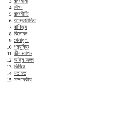
রাজধানী
শিক্ষা
রাজনীতি
আন্তর্জাতিক
বাণিজ্য
বিনোদন
খেলাধুলা
প্রযুক্তি
জীবনযাপন
আইন অঙ্গন
ভিডিও
মতামত
সম্পাদকীয়