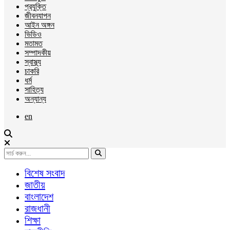
প্রযুক্তি
জীবনযাপন
আইন অঙ্গন
ভিডিও
মতামত
সম্পাদকীয়
স্বাস্থ্য
চাকরি
ধর্ম
সাহিত্য
অন্যান্য
en
বিশেষ সংবাদ
জাতীয়
বাংলাদেশ
রাজধানী
শিক্ষা