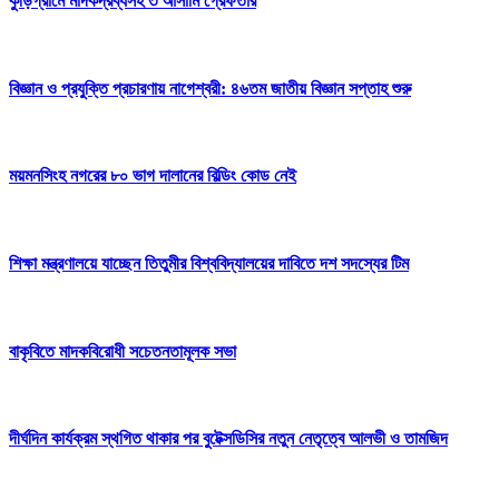
কুড়িগ্রামে মাদকদ্রব্যসহ ৩ আসামি গ্রেফতার
বিজ্ঞান ও প্রযুক্তি প্রচারণায় নাগেশ্বরী: ৪৬তম জাতীয় বিজ্ঞান সপ্তাহ শুরু
ময়মনসিংহ নগরের ৮০ ভাগ দালানের বিল্ডিং কোড নেই
শিক্ষা মন্ত্রণালয়ে যাচ্ছেন তিতুমীর বিশ্ববিদ্যালয়ের দাবিতে দশ সদস্যের টিম
বাকৃবিতে মাদকবিরোধী সচেতনতামূলক সভা
দীর্ঘদিন কার্যক্রম স্থগিত থাকার পর বুটেক্সডিসির নতুন নেতৃত্বে আলভী ও তামজিদ