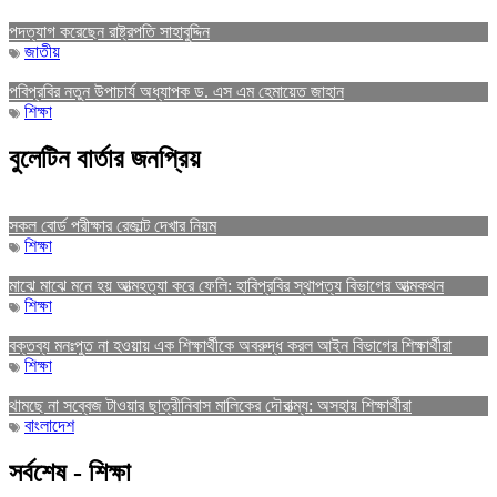
পদত্যাগ করেছেন রাষ্ট্রপতি সাহাবুদ্দিন
জাতীয়
পবিপ্রবির নতুন উপাচার্য অধ্যাপক ড. এস এম হেমায়েত জাহান
শিক্ষা
বুলেটিন বার্তার জনপ্রিয়
সকল বোর্ড পরীক্ষার রেজাল্ট দেখার নিয়ম
শিক্ষা
মাঝে মাঝে মনে হয় আত্মহত্যা করে ফেলি: হাবিপ্রবির স্থাপত্য বিভাগের আত্মকথন
শিক্ষা
বক্তব্য মনঃপুত না হওয়ায় এক শিক্ষার্থীকে অবরুদ্ধ করল আইন বিভাগের শিক্ষার্থীরা
শিক্ষা
থামছে না সব্বেজ টাওয়ার ছাত্রীনিবাস মালিকের দৌরাত্ম্য: অসহায় শিক্ষার্থীরা
বাংলাদেশ
সর্বশেষ - শিক্ষা