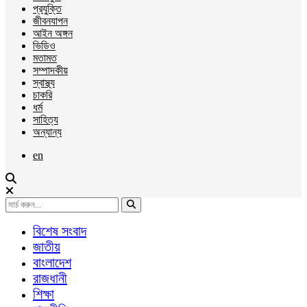
প্রযুক্তি
জীবনযাপন
আইন অঙ্গন
ভিডিও
মতামত
সম্পাদকীয়
স্বাস্থ্য
চাকরি
ধর্ম
সাহিত্য
অন্যান্য
en
বিশেষ সংবাদ
জাতীয়
বাংলাদেশ
রাজধানী
শিক্ষা