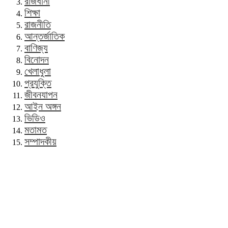
রাজধানী
শিক্ষা
রাজনীতি
আন্তর্জাতিক
বাণিজ্য
বিনোদন
খেলাধুলা
প্রযুক্তি
জীবনযাপন
আইন অঙ্গন
ভিডিও
মতামত
সম্পাদকীয়