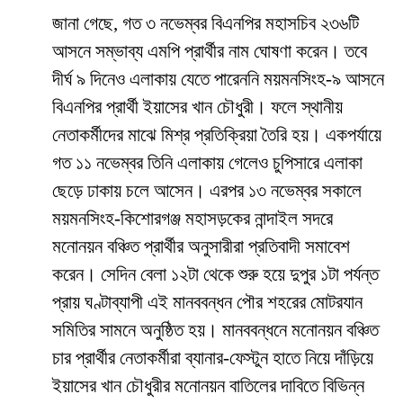
জানা গেছে, গত ৩ নভেম্বর বিএনপির মহাসচিব ২৩৬টি
আসনে সম্ভাব্য এমপি প্রার্থীর নাম ঘোষণা করেন। তবে
দীর্ঘ ৯ দিনেও এলাকায় যেতে পারেননি ময়মনসিংহ-৯ আসনে
বিএনপির প্রার্থী ইয়াসের খান চৌধুরী। ফলে স্থানীয়
নেতাকর্মীদের মাঝে মিশ্র প্রতিক্রিয়া তৈরি হয়। একপর্যায়ে
গত ১১ নভেম্বর তিনি এলাকায় গেলেও চুপিসারে এলাকা
ছেড়ে ঢাকায় চলে আসেন। এরপর ১৩ নভেম্বর সকালে
ময়মনসিংহ-কিশোরগঞ্জ মহাসড়কের নান্দাইল সদরে
মনোনয়ন বঞ্চিত প্রার্থীর অনুসারীরা প্রতিবাদী সমাবেশ
করেন। সেদিন বেলা ১২টা থেকে শুরু হয়ে দুপুর ১টা পর্যন্ত
প্রায় ঘণ্টাব্যাপী এই মানববন্ধন পৌর শহরের মোটরযান
সমিতির সামনে অনুষ্ঠিত হয়। মানববন্ধনে মনোনয়ন বঞ্চিত
চার প্রার্থীর নেতাকর্মীরা ব্যানার-ফেস্টুন হাতে নিয়ে দাঁড়িয়ে
ইয়াসের খান চৌধুরীর মনোনয়ন বাতিলের দাবিতে বিভিন্ন