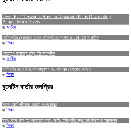
Devil Fish’ Invasion: How an Aquarium Pet is Devastating
Bangladesh’s Rivers
জাতীয়
নোবিপ্রবির ট্রেজারার হলেন পবিপ্রবি অধ্যাপক ড. মো. হাছান উদ্দীন
শিক্ষা
পদত্যাগ করেছেন রাষ্ট্রপতি সাহাবুদ্দিন
জাতীয়
পবিপ্রবির নতুন উপাচার্য অধ্যাপক ড. এস এম হেমায়েত জাহান
শিক্ষা
বুলেটিন বার্তার জনপ্রিয়
সকল বোর্ড পরীক্ষার রেজাল্ট দেখার নিয়ম
শিক্ষা
মাঝে মাঝে মনে হয় আত্মহত্যা করে ফেলি: হাবিপ্রবির স্থাপত্য বিভাগের আত্মকথন
শিক্ষা