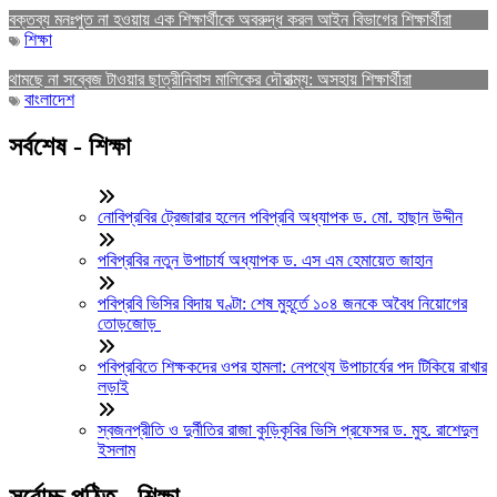
বক্তব্য মনঃপুত না হওয়ায় এক শিক্ষার্থীকে অবরুদ্ধ করল আইন বিভাগের শিক্ষার্থীরা
শিক্ষা
থামছে না সব্বেজ টাওয়ার ছাত্রীনিবাস মালিকের দৌরাত্ম্য: অসহায় শিক্ষার্থীরা
বাংলাদেশ
সর্বশেষ - শিক্ষা
নোবিপ্রবির ট্রেজারার হলেন পবিপ্রবি অধ্যাপক ড. মো. হাছান উদ্দীন
পবিপ্রবির নতুন উপাচার্য অধ্যাপক ড. এস এম হেমায়েত জাহান
পবিপ্রবি ভিসির বিদায় ঘণ্টা: শেষ মুহূর্তে ১০৪ জনকে অবৈধ নিয়োগের
তোড়জোড়
পবিপ্রবিতে শিক্ষকদের ওপর হামলা: নেপথ্যে উপাচার্যের পদ টিকিয়ে রাখার
লড়াই
স্বজনপ্রীতি ও দুর্নীতির রাজা কুড়িকৃবির ভিসি প্রফেসর ড. মুহ. রাশেদুল
ইসলাম
সর্বোচ্চ পঠিত - শিক্ষা