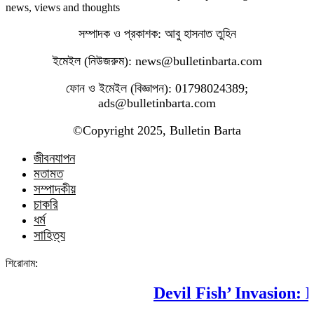
news, views and thoughts
সম্পাদক ও প্রকাশক: আবু হাসনাত তুহিন
ইমেইল (নিউজরুম): news@bulletinbarta.com
ফোন ও ইমেইল (বিজ্ঞাপন): 01798024389;
ads@bulletinbarta.com
©️Copyright 2025, Bulletin Barta
জীবনযাপন
মতামত
সম্পাদকীয়
চাকরি
ধর্ম
সাহিত্য
শিরোনাম:
Devil Fish’ Invasion: Ho