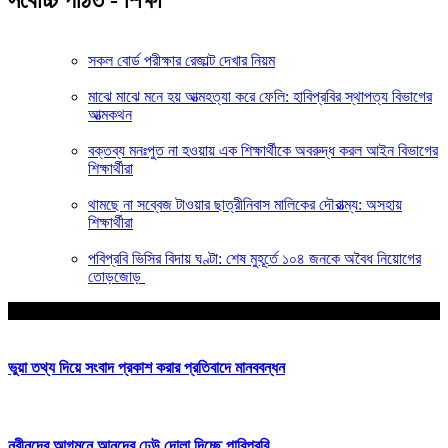
সকল বোর্ড পরীক্ষার রেজাল্ট দেখার নিয়ম
মাঝে মাঝে মনে হয় আত্মহত্যা করে ফেলি: হাবিপ্রবির স্থাপত্য বিভাগের
আত্মকথন
বক্তব্য মনঃপুত না হওয়ায় এক শিক্ষার্থীকে অবরুদ্ধ করল আইন বিভাগের
শিক্ষার্থীরা
থামছে না সব্বেজ টাওয়ার ছাত্রীনিবাস মালিকের দৌরাত্ম্য: অসহায়
শিক্ষার্থীরা
পবিপ্রবি ভিসির বিদায় ঘণ্টা: শেষ মুহূর্তে ১০৪ জনকে অবৈধ নিয়োগের
তোড়জোড়
আপনার জন্য নির্বাচিত
ভুয়া তথ্য দিয়ে সংবাদ প্রকাশ করার প্রতিবাদে মানববন্ধন
নবীনদের আগমনে আনন্দের ঢেউ দোলা দিচ্ছে পাবিপ্রবি