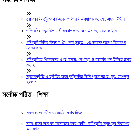
নোবিপ্রবির ট্রেজারার হলেন পবিপ্রবি অধ্যাপক ড. মো. হাছান উদ্দীন
পবিপ্রবির নতুন উপাচার্য অধ্যাপক ড. এস এম হেমায়েত জাহান
পবিপ্রবি ভিসির বিদায় ঘণ্টা: শেষ মুহূর্তে ১০৪ জনকে অবৈধ নিয়োগের
তোড়জোড়
পবিপ্রবিতে শিক্ষকদের ওপর হামলা: নেপথ্যে উপাচার্যের পদ টিকিয়ে রাখার
লড়াই
স্বজনপ্রীতি ও দুর্নীতির রাজা কুড়িকৃবির ভিসি প্রফেসর ড. মুহ. রাশেদুল
ইসলাম
সর্বোচ্চ পঠিত - শিক্ষা
সকল বোর্ড পরীক্ষার রেজাল্ট দেখার নিয়ম
মাঝে মাঝে মনে হয় আত্মহত্যা করে ফেলি: হাবিপ্রবির স্থাপত্য বিভাগের
আত্মকথন