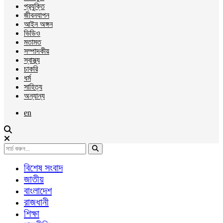
প্রযুক্তি
জীবনযাপন
আইন অঙ্গন
ভিডিও
মতামত
সম্পাদকীয়
স্বাস্থ্য
চাকরি
ধর্ম
সাহিত্য
অন্যান্য
en
বিশেষ সংবাদ
জাতীয়
বাংলাদেশ
রাজধানী
শিক্ষা