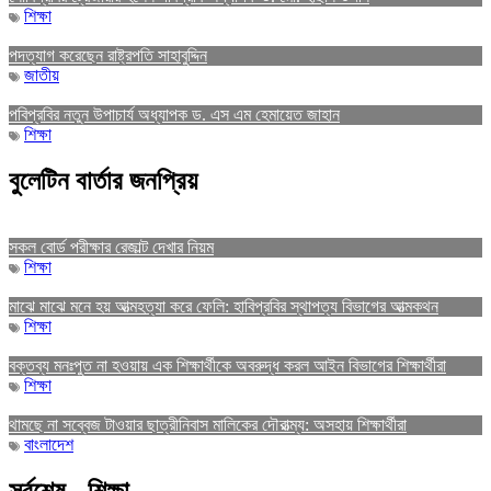
শিক্ষা
পদত্যাগ করেছেন রাষ্ট্রপতি সাহাবুদ্দিন
জাতীয়
পবিপ্রবির নতুন উপাচার্য অধ্যাপক ড. এস এম হেমায়েত জাহান
শিক্ষা
বুলেটিন বার্তার জনপ্রিয়
সকল বোর্ড পরীক্ষার রেজাল্ট দেখার নিয়ম
শিক্ষা
মাঝে মাঝে মনে হয় আত্মহত্যা করে ফেলি: হাবিপ্রবির স্থাপত্য বিভাগের আত্মকথন
শিক্ষা
বক্তব্য মনঃপুত না হওয়ায় এক শিক্ষার্থীকে অবরুদ্ধ করল আইন বিভাগের শিক্ষার্থীরা
শিক্ষা
থামছে না সব্বেজ টাওয়ার ছাত্রীনিবাস মালিকের দৌরাত্ম্য: অসহায় শিক্ষার্থীরা
বাংলাদেশ
সর্বশেষ - শিক্ষা