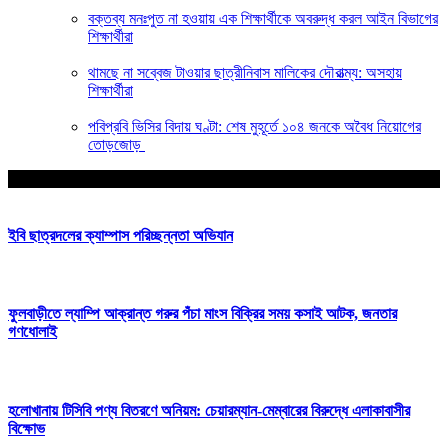
বক্তব্য মনঃপুত না হওয়ায় এক শিক্ষার্থীকে অবরুদ্ধ করল আইন বিভাগের
শিক্ষার্থীরা
থামছে না সব্বেজ টাওয়ার ছাত্রীনিবাস মালিকের দৌরাত্ম্য: অসহায়
শিক্ষার্থীরা
পবিপ্রবি ভিসির বিদায় ঘণ্টা: শেষ মুহূর্তে ১০৪ জনকে অবৈধ নিয়োগের
তোড়জোড়
আপনার জন্য নির্বাচিত
ইবি ছাত্রদলের ক্যাম্পাস পরিচ্ছন্নতা অভিযান
ফুলবাড়ীতে ল্যাম্পি আক্রান্ত গরুর পঁচা মাংস বিক্রির সময় কসাই আটক, জনতার
গণধোলাই
হলোখানায় টিসিবি পণ্য বিতরণে অনিয়ম: চেয়ারম্যান-মেম্বারের বিরুদ্ধে এলাকাবাসীর
বিক্ষোভ