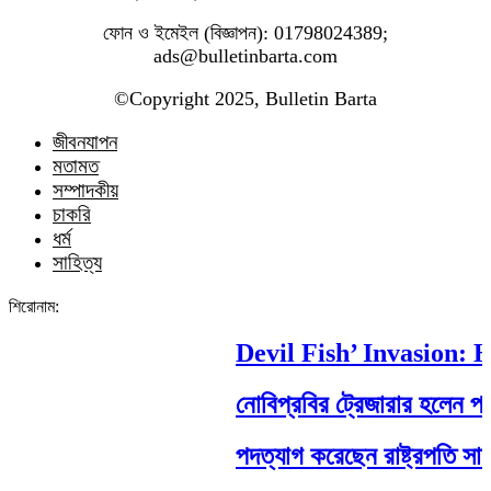
ফোন ও ইমেইল (বিজ্ঞাপন): 01798024389;
ads@bulletinbarta.com
©️Copyright 2025, Bulletin Barta
জীবনযাপন
মতামত
সম্পাদকীয়
চাকরি
ধর্ম
সাহিত্য
শিরোনাম:
Devil Fish’ Invasion: Ho
নোবিপ্রবির ট্রেজারার হলেন পবিপ্র
পদত্যাগ করেছেন রাষ্ট্রপতি সাহাবুদ্দ