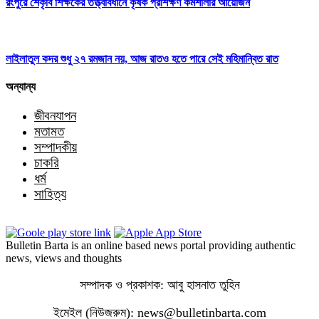
রংপুরে শেকৃবি শিক্ষকের তত্ত্বাবধানে কৃষক প্রশিক্ষণ কর্মশালার আয়োজন
লাইলাতুল কদর শুধু ২৭ রমজান নয়, আজ রাতও হতে পারে সেই মহিমান্বিত রাত
অন্যান্য
জীবনযাপন
মতামত
সম্পাদকীয়
চাকরি
ধর্ম
সাহিত্য
Bulletin Barta is an online based news portal providing authentic
news, views and thoughts
সম্পাদক ও প্রকাশক: আবু হাসনাত তুহিন
ইমেইল (নিউজরুম): news@bulletinbarta.com