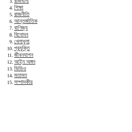
রাজধানী
শিক্ষা
রাজনীতি
আন্তর্জাতিক
বাণিজ্য
বিনোদন
খেলাধুলা
প্রযুক্তি
জীবনযাপন
আইন অঙ্গন
ভিডিও
মতামত
সম্পাদকীয়