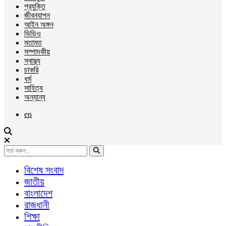
প্রযুক্তি
জীবনযাপন
আইন অঙ্গন
ভিডিও
মতামত
সম্পাদকীয়
স্বাস্থ্য
চাকরি
ধর্ম
সাহিত্য
অন্যান্য
en
বিশেষ সংবাদ
জাতীয়
বাংলাদেশ
রাজধানী
শিক্ষা