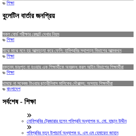
শিক্ষা
বুলেটিন বার্তার জনপ্রিয়
সকল বোর্ড পরীক্ষার রেজাল্ট দেখার নিয়ম
শিক্ষা
মাঝে মাঝে মনে হয় আত্মহত্যা করে ফেলি: হাবিপ্রবির স্থাপত্য বিভাগের আত্মকথন
শিক্ষা
বক্তব্য মনঃপুত না হওয়ায় এক শিক্ষার্থীকে অবরুদ্ধ করল আইন বিভাগের শিক্ষার্থীরা
শিক্ষা
থামছে না সব্বেজ টাওয়ার ছাত্রীনিবাস মালিকের দৌরাত্ম্য: অসহায় শিক্ষার্থীরা
বাংলাদেশ
সর্বশেষ - শিক্ষা
নোবিপ্রবির ট্রেজারার হলেন পবিপ্রবি অধ্যাপক ড. মো. হাছান উদ্দীন
পবিপ্রবির নতুন উপাচার্য অধ্যাপক ড. এস এম হেমায়েত জাহান