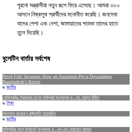
পুরনো সন্ত্রাসীরা নতুন রূপে ফিরে এসেছে। আমরা ৩০০
আসনে নিষ্কলুষ প্রার্থীদের মনোনীত করেছি। জনসেবা
যাদের পেশা এবং নেশা, জামায়াতের পতাকা তাদের হাতে
তুলে দিয়েছি।
বুলেটিন বার্তার সর্বশেষ
Devil Fish’ Invasion: How an Aquarium Pet is Devastating
Bangladesh’s Rivers
জাতীয়
নোবিপ্রবির ট্রেজারার হলেন পবিপ্রবি অধ্যাপক ড. মো. হাছান উদ্দীন
শিক্ষা
পদত্যাগ করেছেন রাষ্ট্রপতি সাহাবুদ্দিন
জাতীয়
পবিপ্রবির নতুন উপাচার্য অধ্যাপক ড. এস এম হেমায়েত জাহান