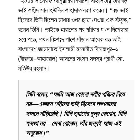
“২০১৪ সালের ৫ জানুয়ারির নির্বাচনী সহিংসতায় তাঁর বড়
ভাই শহীদ সালাহউদ্দিন শাহাদাত বরণ করেন। “বড় ভাই
হিসেবে তিনি ছিলেন মাথার ওপর ছায়া দেওয়া এক বটবৃক্ষ,”
বলেন তিনি। ভাইকে হারানোর পর পরিবার যখন দিশেহারা
হয়ে পড়ে, তখন নিঃশব্দে পাশে দাঁড়ান আরেক বড় ভাই—
বাংলাদেশ জামায়াতে ইসলামী মনোনীত দিনাজপুর–১
(বীরগঞ্জ–কাহারোল) আসনের সংসদ সদস্য প্রার্থী মো.
মতিউর রহমান।
তিনি বলেন, “আমি আজ কোনো দলীয় পরিচয় নিয়ে
নয়—একজন শহীদের ভাই হিসেবে আপনাদের
সামনে দাঁড়িয়েছি। যিনি ত্যাগের মূল্য বোঝেন, যিনি
ক্ষমতা নয়—সেবা বোঝেন, তাঁর জন্যই আজ এই
অনুরোধ।”