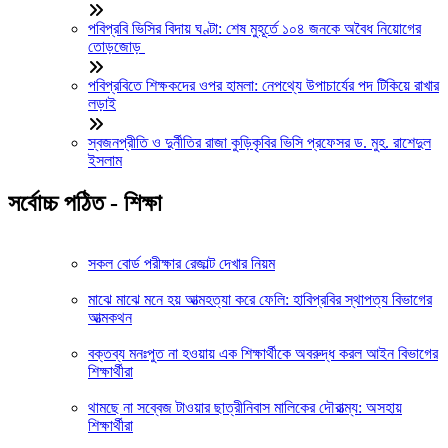
পবিপ্রবি ভিসির বিদায় ঘণ্টা: শেষ মুহূর্তে ১০৪ জনকে অবৈধ নিয়োগের
তোড়জোড়
পবিপ্রবিতে শিক্ষকদের ওপর হামলা: নেপথ্যে উপাচার্যের পদ টিকিয়ে রাখার
লড়াই
স্বজনপ্রীতি ও দুর্নীতির রাজা কুড়িকৃবির ভিসি প্রফেসর ড. মুহ. রাশেদুল
ইসলাম
সর্বোচ্চ পঠিত - শিক্ষা
সকল বোর্ড পরীক্ষার রেজাল্ট দেখার নিয়ম
মাঝে মাঝে মনে হয় আত্মহত্যা করে ফেলি: হাবিপ্রবির স্থাপত্য বিভাগের
আত্মকথন
বক্তব্য মনঃপুত না হওয়ায় এক শিক্ষার্থীকে অবরুদ্ধ করল আইন বিভাগের
শিক্ষার্থীরা
থামছে না সব্বেজ টাওয়ার ছাত্রীনিবাস মালিকের দৌরাত্ম্য: অসহায়
শিক্ষার্থীরা