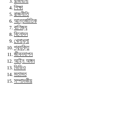
রাজধানী
শিক্ষা
রাজনীতি
আন্তর্জাতিক
বাণিজ্য
বিনোদন
খেলাধুলা
প্রযুক্তি
জীবনযাপন
আইন অঙ্গন
ভিডিও
মতামত
সম্পাদকীয়