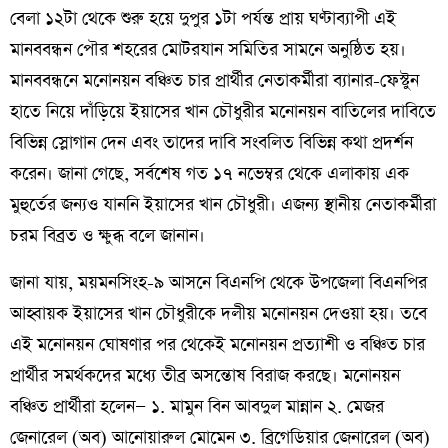
বেলা ১২টা থেকে শুরু হয়ে দুপুর ১টা পর্যন্ত প্রায় ঘণ্টাব্যাপী এই
মানববন্ধন পৌর শহরের মোটরযান সমিতির সামনে অনুষ্ঠিত হয়।
মানববন্ধনে মনোনয়ন বঞ্চিত চার প্রার্থীর নেতাকর্মীরা ব্যানার-ফেস্টুন
হাতে নিয়ে দাঁড়িয়ে ইয়াসের খান চৌধুরীর মনোনয়ন বাতিলের দাবিতে
বিভিন্ন স্লোগান দেন এবং তাদের দাবি সংবলিত বিভিন্ন কথা প্রদর্শন
করেন। জানা গেছে, সর্বশেষ গত ১৭ নভেম্বর থেকে এলাকায় এক
মুহুর্তের জন্যও যাননি ইয়াসের খান চৌধুরী। এজন্য স্থানীয় নেতাকর্মীরা
চরম বিব্রত ও ক্ষুব্ধ বলে জানান।
জানা যায়, ময়মনসিংহ-৯ আসনে বিএনপি থেকে উপজেলা বিএনপির
আহ্বায়ক ইয়াসের খান চৌধুরীকে দলীয় মনোনয়ন দেওয়া হয়। তবে
এই মনোনয়ন ঘোষণার পর থেকেই মনোনয়ন প্রত্যাশী ও বঞ্চিত চার
প্রার্থীর সমর্থকদের মধ্যে তীব্র অসন্তোষ বিরাজ করছে। মনোনয়ন
বঞ্চিত প্রার্থীরা হলেন— ১. মামুন বিন আবদুল মান্নান ২. মেজর
জেনারেল (অব) আনোয়ারুল মোমেন ৩. ব্রিগেডিয়ার জেনারেল (অব)