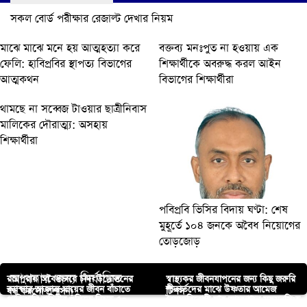
সকল বোর্ড পরীক্ষার রেজাল্ট দেখার নিয়ম
মাঝে মাঝে মনে হয় আত্মহত্যা করে
বক্তব্য মনঃপুত না হওয়ায় এক
ফেলি: হাবিপ্রবির স্থাপত্য বিভাগের
শিক্ষার্থীকে অবরুদ্ধ করল আইন
আত্মকথন
বিভাগের শিক্ষার্থীরা
থামছে না সব্বেজ টাওয়ার ছাত্রীনিবাস
মালিকের দৌরাত্ম্য: অসহায়
শিক্ষার্থীরা
পবিপ্রবি ভিসির বিদায় ঘণ্টা: শেষ
মুহূর্তে ১০৪ জনকে অবৈধ নিয়োগের
তোড়জোড়
আপনার জন্য নির্বাচিত
রায়পুরায় অবৈধভাবে চাঁদা উত্তোলনের
স্বাস্থ্যকর জীবনযাপনের জন্য কিছু জরুরি
ক্যান্সার আক্রান্ত মায়ের জীবন বাঁচাতে
শীতার্তদের মাঝে উষ্ণতার আমেজ
বন্ধ করলো প্রশাসন!
টিপস
পাকিস্তানি বাহিনীর গুলিতে নিহত ৫০
বৈষম্যবিরোধী ছাত্র আন্দোলন ময়মনসিংহ
ছেলের আবেদন
ছড়ালেন পাবিপ্রবির জোনাকি