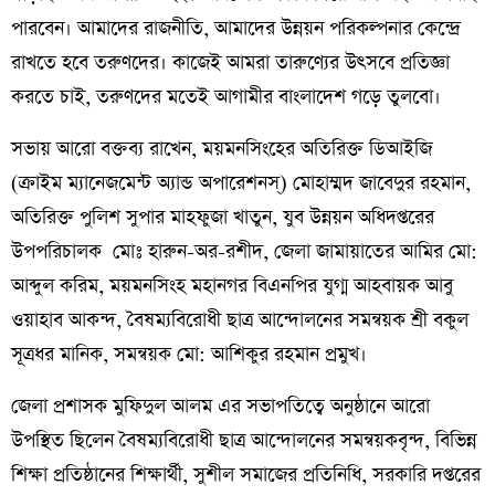
পারবেন। আমাদের রাজনীতি, আমাদের উন্নয়ন পরিকল্পনার কেন্দ্রে
রাখতে হবে তরুণদের। কাজেই আমরা তারুণ্যের উৎসবে প্রতিজ্ঞা
করতে চাই, তরুণদের মতেই আগামীর বাংলাদেশ গড়ে তুলবো।
সভায় আরো বক্তব্য রাখেন, ময়মনসিংহের অতিরিক্ত ডিআইজি
(ক্রাইম ম্যানেজমেন্ট অ্যান্ড অপারেশনস্) মোহাম্মদ জাবেদুর রহমান,
অতিরিক্ত পুলিশ সুপার মাহফুজা খাতুন, যুব উন্নয়ন অধিদপ্তরের
উপপরিচালক মোঃ হারুন-অর-রশীদ, জেলা জামায়াতের আমির মো:
আব্দুল করিম, ময়মনসিংহ মহানগর বিএনপির যুগ্ম আহবায়ক আবু
ওয়াহাব আকন্দ, বৈষম্যবিরোধী ছাত্র আন্দোলনের সমন্বয়ক শ্রী বকুল
সূত্রধর মানিক, সমন্বয়ক মো: আশিকুর রহমান প্রমুখ।
জেলা প্রশাসক মুফিদুল আলম এর সভাপতিত্বে অনুষ্ঠানে আরো
উপস্থিত ছিলেন বৈষম্যবিরোধী ছাত্র আন্দোলনের সমন্বয়কবৃন্দ, বিভিন্ন
শিক্ষা প্রতিষ্ঠানের শিক্ষার্থী, সুশীল সমাজের প্রতিনিধি, সরকারি দপ্তরের