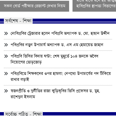
মাঝে মাঝে মনে হয় আত্মহ
সকল বোর্ড পরীক্ষার রেজাল্ট দেখার নিয়ম
হাবিপ্রবির স্থাপত্য বিভাগ
সর্বশেষ - শিক্ষা
নোবিপ্রবির ট্রেজারার হলেন পবিপ্রবি অধ্যাপক ড. মো. হাছান উদ্দীন
পবিপ্রবির নতুন উপাচার্য অধ্যাপক ড. এস এম হেমায়েত জাহান
পবিপ্রবি ভিসির বিদায় ঘণ্টা: শেষ মুহূর্তে ১০৪ জনকে অবৈধ
নিয়োগের তোড়জোড়
পবিপ্রবিতে শিক্ষকদের ওপর হামলা: নেপথ্যে উপাচার্যের পদ টিকিয়ে
রাখার লড়াই
স্বজনপ্রীতি ও দুর্নীতির রাজা কুড়িকৃবির ভিসি প্রফেসর ড. মুহ.
রাশেদুল ইসলাম
সর্বোচ্চ পঠিত - শিক্ষা