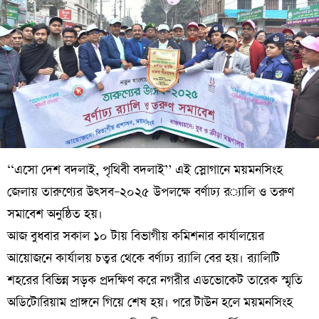
‘‘
এসো
দেশ
বদলাই
,
পৃথিবী
বদলাই
’’
এই
স্লোগানে
ময়মনসিংহ
জেলায়
তারুণ্যের
উৎসব
–
২০২৫
উপলক্ষে
বর্ণাঢ্য
র
‌
্যালি
ও
তরুণ
সমাবেশ
অনুষ্ঠিত
হয়।
আজ বুধবার সকাল ১০ টায় বিভাগীয় কমিশনার কার্যালয়ের
আয়োজনে কার্যালয় চত্বর থেকে বর্ণাঢ্য র‌্যালি বের হয়। র‌্যালিটি
শহরের বিভিন্ন সড়ক প্রদক্ষিণ করে নগরীর এডভোকেট তারেক স্মৃতি
অডিটোরিয়াম প্রাঙ্গনে গিয়ে শেষ হয়। পরে টাউন হলে ময়মনসিংহ