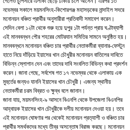
গেলেও চুপিসারে এলাকা ছেড়ে ঢাকায় চলে আসেন। এরপর ১৩
নভেম্বর সকালে ময়মনসিংহ-কিশোরগঞ্জ মহাসড়কের নান্দাইল সদরে
মনোনয়ন বঞ্চিত প্রার্থীর অনুসারীরা প্রতিবাদী সমাবেশ করেন।
সেদিন বেলা ১২টা থেকে শুরু হয়ে দুপুর ১টা পর্যন্ত প্রায় ঘণ্টাব্যাপী
এই মানববন্ধন পৌর শহরের মোটরযান সমিতির সামনে অনুষ্ঠিত হয়।
মানববন্ধনে মনোনয়ন বঞ্চিত চার প্রার্থীর নেতাকর্মীরা ব্যানার-ফেস্টুন
হাতে নিয়ে দাঁড়িয়ে ইয়াসের খান চৌধুরীর মনোনয়ন বাতিলের দাবিতে
বিভিন্ন স্লোগান দেন এবং তাদের দাবি সংবলিত বিভিন্ন কথা প্রদর্শন
করেন। জানা গেছে, সর্বশেষ গত ১৭ নভেম্বর থেকে এলাকায় এক
মুহুর্তের জন্যও যাননি ইয়াসের খান চৌধুরী। এজন্য স্থানীয়
নেতাকর্মীরা চরম বিব্রত ও ক্ষুব্ধ বলে জানান।
জানা যায়, ময়মনসিংহ-৯ আসনে বিএনপি থেকে উপজেলা বিএনপির
আহ্বায়ক ইয়াসের খান চৌধুরীকে দলীয় মনোনয়ন দেওয়া হয়। তবে
এই মনোনয়ন ঘোষণার পর থেকেই মনোনয়ন প্রত্যাশী ও বঞ্চিত চার
প্রার্থীর সমর্থকদের মধ্যে তীব্র অসন্তোষ বিরাজ করছে। মনোনয়ন