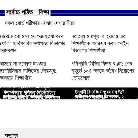
সর্বোচ্চ পঠিত - শিক্ষা
সকল বোর্ড পরীক্ষার রেজাল্ট দেখার নিয়ম
মাঝে মাঝে মনে হয় আত্মহত্যা করে
বক্তব্য মনঃপুত না হওয়ায় এক
ফেলি: হাবিপ্রবির স্থাপত্য বিভাগের
শিক্ষার্থীকে অবরুদ্ধ করল আইন
আত্মকথন
বিভাগের শিক্ষার্থীরা
থামছে না সব্বেজ টাওয়ার
পবিপ্রবি ভিসির বিদায় ঘণ্টা: শেষ
ছাত্রীনিবাস মালিকের দৌরাত্ম্য:
মুহূর্তে ১০৪ জনকে অবৈধ নিয়োগের
অসহায় শিক্ষার্থীরা
তোড়জোড়
মৎস অধিদপ্তরের অর্গানোগ্রাম
আপনার জন্য নির্বাচিত
বাস্তবায়ন ও সৃজিত পদে দ্রুত
ইসলামী বিশ্ববিদ্যালয়ের বাস উল্টে
আদালত থেকে মামলার নথি গায়েব,
গাজীপুরে কারখানায় বিস্ফোরণ, ২
নিয়োগের দাবিতে শেকৃবিতে মানববন্ধন
শিক্ষার্থীসহ আহত ১৮
জিএসটি গুচ্ছভূক্ত ভর্তি পরীক্ষার ‘সি’
ভর্তিচ্ছু শিক্ষার্থীদের পাশে বৃহত্তর কুষ্টিয়া
বিচারাধীন মামলায় কি হবে?
শ্রমিক দগ্ধ
গবেষণা: মেশিন লার্নিংয়ে ব্রুসেলোসিস
আইনজীবী রমজান আলীর মৃত্যুতে
ইউনিটের ফলাফল প্রকাশিত
ছাত্রকল্যাণ সমিতি
বাকৃবিতে ছাত্রদলের সদস্য সংগ্রহ
বীরগঞ্জ–কাহারোলের স্বাস্থ্যসেবার
শনাক্তকরণ ও নিয়ন্ত্রণে সফলতা
শোকসভা ও দোয়া অনুষ্ঠিত
কর্মশালা অনুষ্ঠিত
মানোন্নয়নে জামায়াতের মতবিনিময় সভা
অন্যান্য