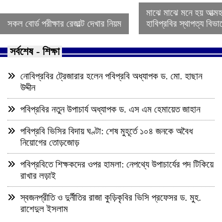
মাঝে মাঝে মনে হয় আত্ম
সকল বোর্ড পরীক্ষার রেজাল্ট দেখার নিয়ম
হাবিপ্রবির স্থাপত্য বিভ
সর্বশেষ - শিক্ষা
নোবিপ্রবির ট্রেজারার হলেন পবিপ্রবি অধ্যাপক ড. মো. হাছান
উদ্দীন
পবিপ্রবির নতুন উপাচার্য অধ্যাপক ড. এস এম হেমায়েত জাহান
পবিপ্রবি ভিসির বিদায় ঘণ্টা: শেষ মুহূর্তে ১০৪ জনকে অবৈধ
নিয়োগের তোড়জোড়
পবিপ্রবিতে শিক্ষকদের ওপর হামলা: নেপথ্যে উপাচার্যের পদ টিকিয়ে
রাখার লড়াই
স্বজনপ্রীতি ও দুর্নীতির রাজা কুড়িকৃবির ভিসি প্রফেসর ড. মুহ.
রাশেদুল ইসলাম