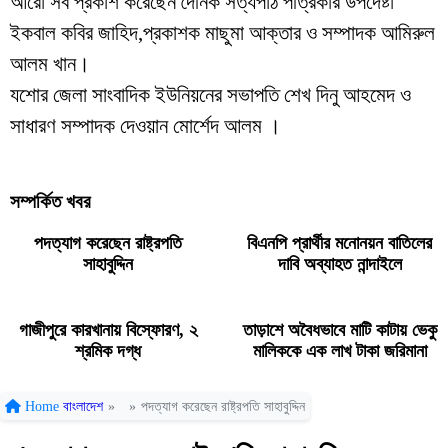
আরো সব প্রকাশ করেছেন দৈনিক সত্যপাঠ পত্রিকার উপদেষ্টা
ইকবাল কবির জাহিদ,প্রকাশক মাছুমা আক্তার ও সম্পাদক আমিরুল
আলম খান।
যশোর জেলা সাংবাদিক ইউনিয়নের সভাপতি শেখ দিনু আহমেদ ও
সাধারণ সম্পাদক দেওয়ান মোর্শেদ আলম ।
সম্পর্কিত খবর
পদত্যাগ করেছেন রাষ্ট্রপতি
বিএনপি প্রার্থীর মনোনয়ন বাতিলের
সাহাবুদ্দিন
দাবি অব্যাহত নান্দাইলে
গাজীপুরে কারখানায় বিস্ফোরণ, ২
তাড়াশে অবৈধভাবে মাটি কাটায় ভেকু
শ্রমিক দগ্ধ
মালিককে এক লাখ টাকা জরিমানা
Home
বাংলাদেশ
»
»
পদত্যাগ করেছেন রাষ্ট্রপতি সাহাবুদ্দিন