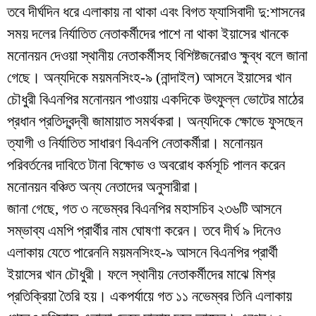
তবে দীর্ঘদিন ধরে এলাকায় না থাকা এবং বিগত ফ্যাসিবাদী দু:শাসনের
সময় দলের নির্যাতিত নেতাকর্মীদের পাশে না থাকা ইয়াসের খানকে
মনোনয়ন দেওয়া স্থানীয় নেতাকর্মীসহ বিশিষ্টজনেরাও ক্ষুব্ধ বলে জানা
গেছে। অন্যদিকে ময়মনসিংহ-৯ (নান্দাইল) আসনে ইয়াসের খান
চৌধুরী বিএনপির মনোনয়ন পাওয়ায় একদিকে উৎফুল্ল ভোটের মাঠের
প্রধান প্রতিদ্বন্দ্বী জামায়াত সমর্থকরা। অন্যদিকে ক্ষোভে ফুসছেন
ত্যাগী ও নির্যাতিত সাধারণ বিএনপি নেতাকর্মীরা। মনোনয়ন
পরিবর্তনের দাবিতে টানা বিক্ষোভ ও অবরোধ কর্মসূচি পালন করেন
মনোনয়ন বঞ্চিত অন্য নেতাদের অনুসারীরা।
জানা গেছে, গত ৩ নভেম্বর বিএনপির মহাসচিব ২৩৬টি আসনে
সম্ভাব্য এমপি প্রার্থীর নাম ঘোষণা করেন। তবে দীর্ঘ ৯ দিনেও
এলাকায় যেতে পারেননি ময়মনসিংহ-৯ আসনে বিএনপির প্রার্থী
ইয়াসের খান চৌধুরী। ফলে স্থানীয় নেতাকর্মীদের মাঝে মিশ্র
প্রতিক্রিয়া তৈরি হয়। একপর্যায়ে গত ১১ নভেম্বর তিনি এলাকায়