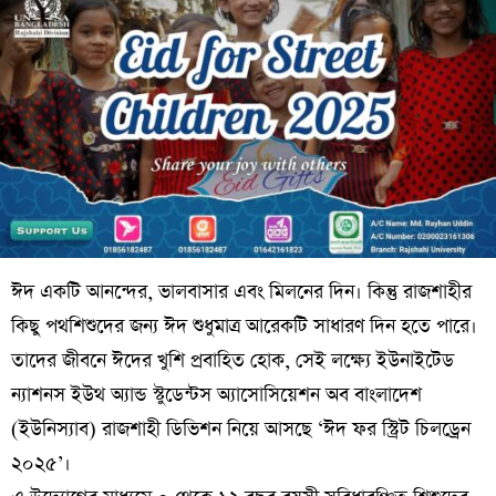
ঈদ একটি আনন্দের, ভালবাসার এবং মিলনের দিন। কিন্তু রাজশাহীর
কিছু পথশিশুদের জন্য ঈদ শুধুমাত্র আরেকটি সাধারণ দিন হতে পারে।
তাদের জীবনে ঈদের খুশি প্রবাহিত হোক, সেই লক্ষ্যে ইউনাইটেড
ন্যাশনস ইউথ অ্যান্ড স্টুডেন্টস অ্যাসোসিয়েশন অব বাংলাদেশ
(ইউনিস্যাব) রাজশাহী ডিভিশন নিয়ে আসছে ‘ঈদ ফর স্ট্রিট চিলড্রেন
২০২৫’।