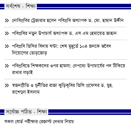
সর্বশেষ - শিক্ষা
নোবিপ্রবির ট্রেজারার হলেন পবিপ্রবি অধ্যাপক ড. মো. হাছান উদ্দীন
পবিপ্রবির নতুন উপাচার্য অধ্যাপক ড. এস এম হেমায়েত জাহান
পবিপ্রবি ভিসির বিদায় ঘণ্টা: শেষ মুহূর্তে ১০৪ জনকে অবৈধ
নিয়োগের তোড়জোড়
পবিপ্রবিতে শিক্ষকদের ওপর হামলা: নেপথ্যে উপাচার্যের পদ টিকিয়ে
রাখার লড়াই
স্বজনপ্রীতি ও দুর্নীতির রাজা কুড়িকৃবির ভিসি প্রফেসর ড. মুহ.
রাশেদুল ইসলাম
সর্বোচ্চ পঠিত - শিক্ষা
সকল বোর্ড পরীক্ষার রেজাল্ট দেখার নিয়ম