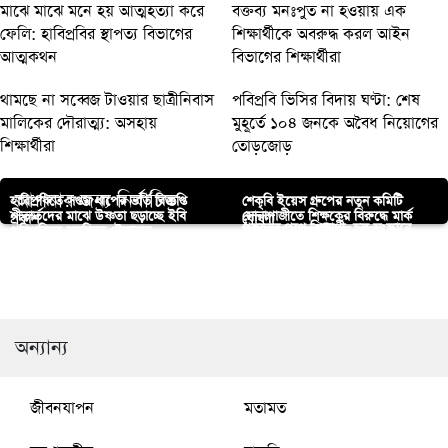
মাঝে মাঝে মনে হয় আত্মহত্যা করে
বক্তব্য মনঃপুত না হওয়ায় এক
ফেলি: হাবিপ্রবির স্থাপত্য বিভাগের
শিক্ষার্থীকে অবরুদ্ধ করল আইন
আত্মকথন
বিভাগের শিক্ষার্থীরা
থামছে না সব্বেজ টাওয়ার ছাত্রীনিবাস
পবিপ্রবি ভিসির বিদায় ঘণ্টা: শেষ
মালিকের দৌরাত্ম্য: অসহায়
মুহূর্তে ১০৪ জনকে অবৈধ নিয়োগের
শিক্ষার্থীরা
তোড়জোড়
আপনার জন্য নির্বাচিত
হাবিপ্রবিতে সপ্তম ধাপের ভর্তি বিজ্ঞপ্তি
শেকৃবি ইয়েস গ্রুপের নতুন কমিটি
শীতার্তদের মাঝে উষ্ণতা ছড়াচ্ছে ইবি
সোনাগাজীতে শিক্ষকের বিরুদ্ধে মার্ক
প্রকাশ
ঘোষণা
পঙ্গুত্বের পথে শিক্ষার্থী, হল সংস্কারে
পবিপ্রবিতে সুসজ্জিত ট্রেজারার
যশোরের মুক্তেশ্বরী নদ থেকে
তারুণ্য
টেম্পারিং এর অভিযোগ
যবিপ্রবির ডিন’স কমিটির নতুন আহ্বায়ক
ব্যর্থতার অভিযোগে প্রভোস্টের পদত্যাগ
কার্যালয়ের উদ্বোধন
অজ্ঞাতবৃদ্ধের মরদেহ উদ্ধার
রাজারহাটে আওয়ামীলীগ নেতা চাঁদ
হত্যা মামলায় শ্রমিক লীগের সভাপতি ও
ড. মো. জাফিরুল ইসলাম
দাবি
মন্ডল গ্রেফতার।
যুগ্ম সম্পাদক গ্রেপ্তার
অন্যান্য
জীবনযাপন
মতামত