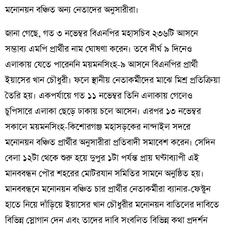
মনোনয়ন বঞ্চিত অন্য নেতাদের অনুসারীরা।
জানা গেছে, গত ৩ নভেম্বর বিএনপির মহাসচিব ২৩৬টি আসনে
সম্ভাব্য এমপি প্রার্থীর নাম ঘোষণা করেন। তবে দীর্ঘ ৯ দিনেও
এলাকায় যেতে পারেননি ময়মনসিংহ-৯ আসনে বিএনপির প্রার্থী
ইয়াসের খান চৌধুরী। ফলে স্থানীয় নেতাকর্মীদের মাঝে মিশ্র প্রতিক্রিয়া
তৈরি হয়। একপর্যায়ে গত ১১ নভেম্বর তিনি এলাকায় গেলেও
চুপিসারে এলাকা ছেড়ে ঢাকায় চলে আসেন। এরপর ১৩ নভেম্বর
সকালে ময়মনসিংহ-কিশোরগঞ্জ মহাসড়কের নান্দাইল সদরে
মনোনয়ন বঞ্চিত প্রার্থীর অনুসারীরা প্রতিবাদী সমাবেশ করেন। সেদিন
বেলা ১২টা থেকে শুরু হয়ে দুপুর ১টা পর্যন্ত প্রায় ঘণ্টাব্যাপী এই
মানববন্ধন পৌর শহরের মোটরযান সমিতির সামনে অনুষ্ঠিত হয়।
মানববন্ধনে মনোনয়ন বঞ্চিত চার প্রার্থীর নেতাকর্মীরা ব্যানার-ফেস্টুন
হাতে নিয়ে দাঁড়িয়ে ইয়াসের খান চৌধুরীর মনোনয়ন বাতিলের দাবিতে
বিভিন্ন স্লোগান দেন এবং তাদের দাবি সংবলিত বিভিন্ন কথা প্রদর্শন