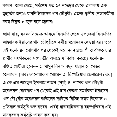
করেন। জানা গেছে, সর্বশেষ গত ১৭ নভেম্বর থেকে এলাকায় এক
মুহুর্তের জন্যও যাননি ইয়াসের খান চৌধুরী। এজন্য স্থানীয় নেতাকর্মীরা
চরম বিব্রত ও ক্ষুব্ধ বলে জানান।
জানা যায়, ময়মনসিংহ-৯ আসনে বিএনপি থেকে উপজেলা বিএনপির
আহ্বায়ক ইয়াসের খান চৌধুরীকে দলীয় মনোনয়ন দেওয়া হয়। তবে
এই মনোনয়ন ঘোষণার পর থেকেই মনোনয়ন প্রত্যাশী ও বঞ্চিত চার
প্রার্থীর সমর্থকদের মধ্যে তীব্র অসন্তোষ বিরাজ করছে। মনোনয়ন
বঞ্চিত প্রার্থীরা হলেন— ১. মামুন বিন আবদুল মান্নান ২. মেজর
জেনারেল (অব) আনোয়ারুল মোমেন ৩. ব্রিগেডিয়ার জেনারেল (অব)
এ কে এম শামছুল ইসলাম শামস (সূর্য) ৪. নাসের খান চৌধুরী।
মনোনয়ন ঘোষণার পর থেকেই এই চার নেতার সমর্থকরা ইয়াসের
খান চৌধুরীর মনোনয়ন বাতিলের দাবিতে বিভিন্ন সময় বিক্ষোভ ও
প্রতিবাদ কর্মসূচি শুরু করেন। এরই ধারাবাহিকতায় বৃহস্পতিবার এই
মানববন্ধন কর্মসূচি পালন করা হয়।