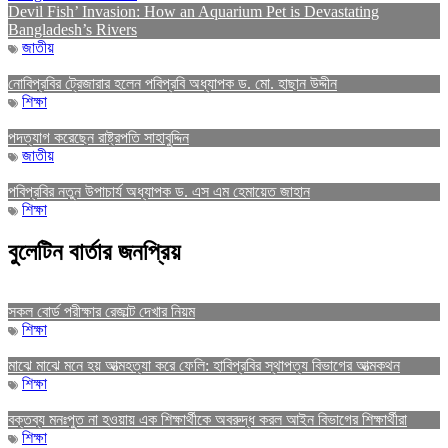
Devil Fish’ Invasion: How an Aquarium Pet is Devastating
Bangladesh’s Rivers
জাতীয়
নোবিপ্রবির ট্রেজারার হলেন পবিপ্রবি অধ্যাপক ড. মো. হাছান উদ্দীন
শিক্ষা
পদত্যাগ করেছেন রাষ্ট্রপতি সাহাবুদ্দিন
জাতীয়
পবিপ্রবির নতুন উপাচার্য অধ্যাপক ড. এস এম হেমায়েত জাহান
শিক্ষা
বুলেটিন বার্তার জনপ্রিয়
সকল বোর্ড পরীক্ষার রেজাল্ট দেখার নিয়ম
শিক্ষা
মাঝে মাঝে মনে হয় আত্মহত্যা করে ফেলি: হাবিপ্রবির স্থাপত্য বিভাগের আত্মকথন
শিক্ষা
বক্তব্য মনঃপুত না হওয়ায় এক শিক্ষার্থীকে অবরুদ্ধ করল আইন বিভাগের শিক্ষার্থীরা
শিক্ষা