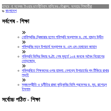
থামছে না সব্বেজ টাওয়ার ছাত্রীনিবাস মালিকের দৌরাত্ম্য: অসহায় শিক্ষার্থীরা
বাংলাদেশ
সর্বশেষ - শিক্ষা
নোবিপ্রবির ট্রেজারার হলেন পবিপ্রবি অধ্যাপক ড. মো. হাছান উদ্দীন
পবিপ্রবির নতুন উপাচার্য অধ্যাপক ড. এস এম হেমায়েত জাহান
পবিপ্রবি ভিসির বিদায় ঘণ্টা: শেষ মুহূর্তে ১০৪ জনকে অবৈধ নিয়োগের
তোড়জোড়
পবিপ্রবিতে শিক্ষকদের ওপর হামলা: নেপথ্যে উপাচার্যের পদ টিকিয়ে রাখার
লড়াই
স্বজনপ্রীতি ও দুর্নীতির রাজা কুড়িকৃবির ভিসি প্রফেসর ড. মুহ. রাশেদুল
ইসলাম
সর্বোচ্চ পঠিত - শিক্ষা