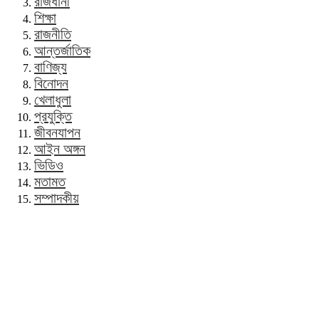
রাজধানী
শিক্ষা
রাজনীতি
আন্তর্জাতিক
বাণিজ্য
বিনোদন
খেলাধুলা
প্রযুক্তি
জীবনযাপন
আইন অঙ্গন
ভিডিও
মতামত
সম্পাদকীয়