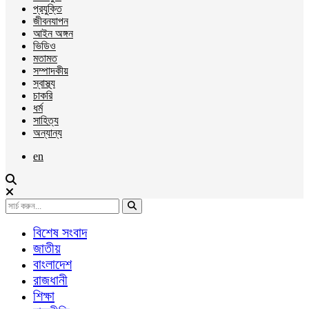
প্রযুক্তি
জীবনযাপন
আইন অঙ্গন
ভিডিও
মতামত
সম্পাদকীয়
স্বাস্থ্য
চাকরি
ধর্ম
সাহিত্য
অন্যান্য
en
বিশেষ সংবাদ
জাতীয়
বাংলাদেশ
রাজধানী
শিক্ষা