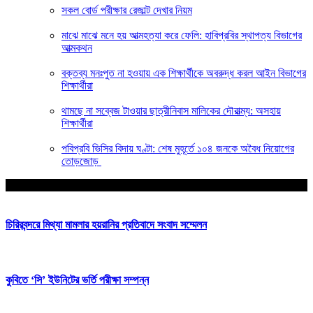
সকল বোর্ড পরীক্ষার রেজাল্ট দেখার নিয়ম
মাঝে মাঝে মনে হয় আত্মহত্যা করে ফেলি: হাবিপ্রবির স্থাপত্য বিভাগের
আত্মকথন
বক্তব্য মনঃপুত না হওয়ায় এক শিক্ষার্থীকে অবরুদ্ধ করল আইন বিভাগের
শিক্ষার্থীরা
থামছে না সব্বেজ টাওয়ার ছাত্রীনিবাস মালিকের দৌরাত্ম্য: অসহায়
শিক্ষার্থীরা
পবিপ্রবি ভিসির বিদায় ঘণ্টা: শেষ মুহূর্তে ১০৪ জনকে অবৈধ নিয়োগের
তোড়জোড়
আপনার জন্য নির্বাচিত
চিরিরবন্দরে মিথ্যা মামলার হয়রানির প্রতিবাদে সংবাদ সম্মেলন
কুবিতে ‘সি’ ইউনিটের ভর্তি পরীক্ষা সম্পন্ন