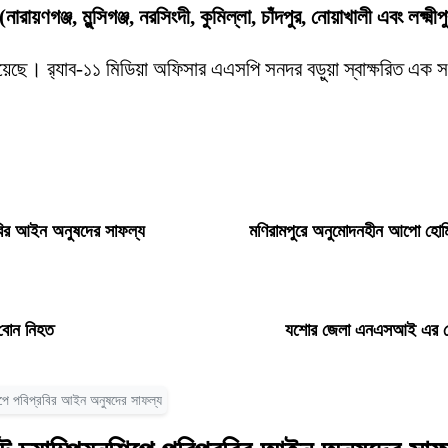
য়ণগঞ্জ, মুন্সিগঞ্জ, নরসিংদী, কুমিল্লা, চাঁদপুর, নোয়াখালী এবং লক্ষ্ম
নো হয়েছে। র‌্যাব-১১ মিডিয়া অফিসার এএসপি সনদর বড়ুয়া স্বাক্ষরিত এক
রবির আইন অনুষদের সাফল্য
মণিরামপুরে অনুমোদনহীন আপো হোমি
 বোন নিহত
যশোর জেলা এনএসআই এর নেত
িপে পবিপ্রবির আইন অনুষদের সাফল্য