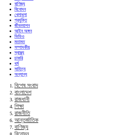
বাণিজ্য
বিনোদন
খেলাধুলা
প্রযুক্তি
জীবনযাপন
আইন অঙ্গন
ভিডিও
মতামত
সম্পাদকীয়
স্বাস্থ্য
চাকরি
ধর্ম
সাহিত্য
অন্যান্য
বিশেষ সংবাদ
বাংলাদেশ
রাজধানী
শিক্ষা
রাজনীতি
আন্তর্জাতিক
বাণিজ্য
বিনোদন