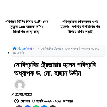
পবিপ্রবি ভিসির বিদায় ঘণ্টা: শেষ
পবিপ্রবিতে শিক্ষকদের ওপর
মুহূর্তে ১০৪ জনকে অবৈধ
হামলা: নেপথ্যে উপাচার্যের পদ
নিয়োগের তোড়জোড়
টিকিয়ে রাখার লড়াই
Home
শিক্ষা
»
»
নোবিপ্রবির ট্রেজারার হলেন পবিপ্রবি অধ্যাপক ড. মো.
হাছান উদ্দীন
নোবিপ্রবির ট্রেজারার হলেন পবিপ্রবি
অধ্যাপক ড. মো. হাছান উদ্দীন
পবিপ্রবি প্রতিনিধি
সোমবার, ২৭ জুলাই ২০২৬ - ৬:২৮ অপরাহ্ন