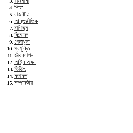
রাজধানী
শিক্ষা
রাজনীতি
আন্তর্জাতিক
বাণিজ্য
বিনোদন
খেলাধুলা
প্রযুক্তি
জীবনযাপন
আইন অঙ্গন
ভিডিও
মতামত
সম্পাদকীয়