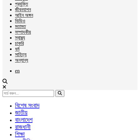
প্রযুক্তি
জীবনযাপন
আইন অঙ্গন
ভিডিও
মতামত
সম্পাদকীয়
স্বাস্থ্য
চাকরি
ধর্ম
সাহিত্য
অন্যান্য
en
বিশেষ সংবাদ
জাতীয়
বাংলাদেশ
রাজধানী
শিক্ষা