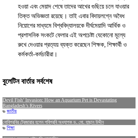
হওয়া এবং মেয়াদ শেষে তাদের আখের গুছিয়ে চলে যাওয়ার
তিক্ত অভিজ্ঞতা রয়েছে। তাই এবার বিদায়লগ্নে অবৈধ
নিয়োগের মাধ্যমে বিশ্ববিদ্যালয়কে দীর্ঘমেয়াদি আর্থিক ও
প্রশাসনিক সংকটে ফেলার এই অপচেষ্টা যেকোনো মূল্যে
রুখে দেওয়ার প্রত্যয় ব্যক্ত করেছেন শিক্ষক, শিক্ষার্থী ও
কর্মকর্তা-কর্মচারীরা।
বুলেটিন বার্তার সর্বশেষ
Devil Fish’ Invasion: How an Aquarium Pet is Devastating
Bangladesh’s Rivers
জাতীয়
নোবিপ্রবির ট্রেজারার হলেন পবিপ্রবি অধ্যাপক ড. মো. হাছান উদ্দীন
শিক্ষা