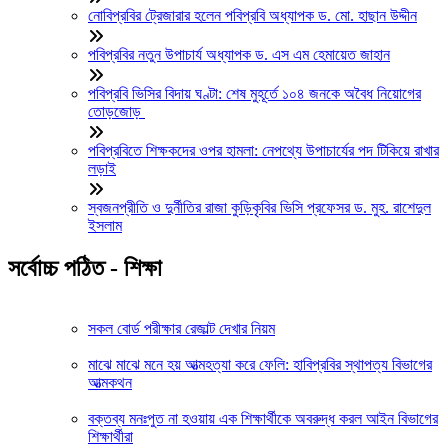
নোবিপ্রবির ট্রেজারার হলেন পবিপ্রবি অধ্যাপক ড. মো. হাছান উদ্দীন
পবিপ্রবির নতুন উপাচার্য অধ্যাপক ড. এস এম হেমায়েত জাহান
পবিপ্রবি ভিসির বিদায় ঘণ্টা: শেষ মুহূর্তে ১০৪ জনকে অবৈধ নিয়োগের
তোড়জোড়
পবিপ্রবিতে শিক্ষকদের ওপর হামলা: নেপথ্যে উপাচার্যের পদ টিকিয়ে রাখার
লড়াই
স্বজনপ্রীতি ও দুর্নীতির রাজা কুড়িকৃবির ভিসি প্রফেসর ড. মুহ. রাশেদুল
ইসলাম
সর্বোচ্চ পঠিত - শিক্ষা
সকল বোর্ড পরীক্ষার রেজাল্ট দেখার নিয়ম
মাঝে মাঝে মনে হয় আত্মহত্যা করে ফেলি: হাবিপ্রবির স্থাপত্য বিভাগের
আত্মকথন
বক্তব্য মনঃপুত না হওয়ায় এক শিক্ষার্থীকে অবরুদ্ধ করল আইন বিভাগের
শিক্ষার্থীরা