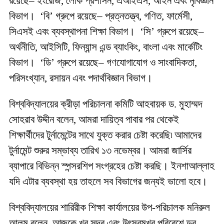
রয়েছে– ইংরেজি, লোক প্রশাসন, এআইএস, আইন এবং নৃবিজ্ঞান
বিভাগ। ‘বি’ গ্রুপে রয়েছে– প্রত্নতত্ত্ব, গণিত, ফার্মেসী,
সিএসই এবং ব্যবস্থাপনা শিক্ষা বিভাগ। ‘সি’ গ্রুপে রয়েছে–
অর্থনীতি, আইসিটি, ফিন্যান্স এন্ড ব্যাংকিং, বাংলা এবং মার্কেটিং
বিভাগ। ‘ডি’ গ্রুপে রয়েছে– গণযোগাযোগ ও সাংবাদিকতা,
পরিসংখ্যান, রসায়ন এবং পদার্থবিজ্ঞান বিভাগ।
বিশ্ববিদ্যালয়ের ক্রীড়া পরিচালনা কমিটি আহবায়ক ড. মুহাম্মদ
সোহরাব উদ্দীন বলেন, আমরা দায়িত্ব পাবার পর থেকেই
শিক্ষার্থীদের টুর্নামেন্টের সাথে যুক্ত করার চেষ্টা করেছি৷ আমাদের
টুর্নামেন্ট শুরুর সম্ভাব্য তারিখ ১৩ নভেম্বর। আমরা জার্সির
ব্যাপারে বিভিন্ন স্পন্সরশিপ সংগ্রহের চেষ্টা করছি। ইনশাআল্লাহ
যদি এটার ব্যবস্থা হয় তাহলে সব বিভাগের জন্যই ভালো হবে।
বিশ্ববিদ্যালয়ের শারিরীক শিক্ষা কার্যালয়ের উপ-পরিচালক মনিরুল
আলম বলেন, আজকে খুব সুন্দর এবং উৎসবমুখর পরিবেশে ড্র