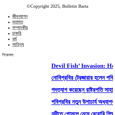
©️Copyright 2025, Bulletin Barta
জীবনযাপন
মতামত
সম্পাদকীয়
চাকরি
ধর্ম
সাহিত্য
শিরোনাম:
Devil Fish’ Invasion: How 
নোবিপ্রবির ট্রেজারার হলেন পবিপ্রবি
পদত্যাগ করেছেন রাষ্ট্রপতি সাহাবুদ্দিন
পবিপ্রবির নতুন উপাচার্য অধ্যাপক ড
নদীতে গোসলে নেমে বেরোবি শিক্ষার্থীর ম