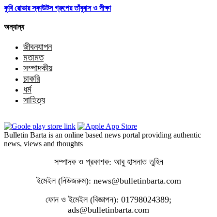
কুবি রোভার স্কাউটস গ্রুপের তাঁবুবাস ও দীক্ষা
অন্যান্য
জীবনযাপন
মতামত
সম্পাদকীয়
চাকরি
ধর্ম
সাহিত্য
Bulletin Barta is an online based news portal providing authentic
news, views and thoughts
সম্পাদক ও প্রকাশক: আবু হাসনাত তুহিন
ইমেইল (নিউজরুম): news@bulletinbarta.com
ফোন ও ইমেইল (বিজ্ঞাপন): 01798024389;
ads@bulletinbarta.com