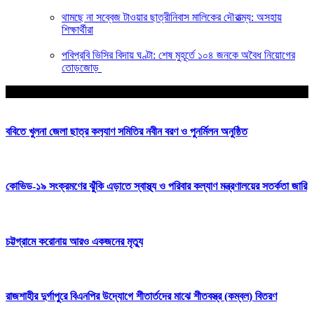
থামছে না সব্বেজ টাওয়ার ছাত্রীনিবাস মালিকের দৌরাত্ম্য: অসহায়
শিক্ষার্থীরা
পবিপ্রবি ভিসির বিদায় ঘণ্টা: শেষ মুহূর্তে ১০৪ জনকে অবৈধ নিয়োগের
তোড়জোড়
আপনার জন্য নির্বাচিত
ববিতে খুলনা জেলা ছাত্র কল‍্যাণ সমিতির নবীন বরণ ও পুনর্মিলন অনুষ্ঠিত
কোভিড-১৯ সংক্রমণের ঝুঁকি এড়াতে স্বাস্থ্য ও পরিবার কল্যাণ মন্ত্রণালয়ের সতর্কতা জারি
চট্টগ্রামে করোনায় আরও একজনের মৃত্যু
রাজশাহীর দুর্গাপুরে বিএনপির উদ্যোগে শীতার্তদের মাঝে শীতবস্ত্র (কম্বল) বিতরণ