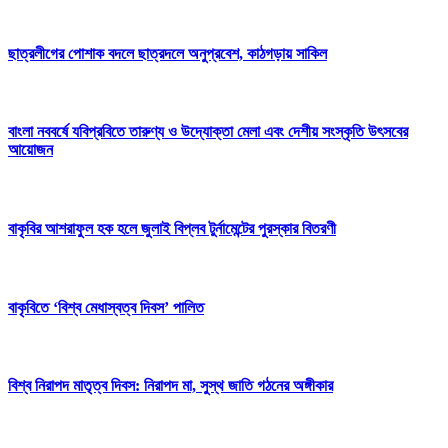
ছাত্রলীগের পোশাক বদলে ছাত্রদলে অনুপ্রবেশ, কাঠগড়ায় সাকিল
বাংলা নববর্ষে যবিপ্রবিতে তারুণ্য ও উদ্যোক্তা মেলা এবং দেশীয় সংস্কৃতি উৎসবের
আয়োজন
বাকৃবির আশরাফুল হক হলে জুলাই বিপ্লব টুর্নামেন্টের পুরস্কার বিতরণী
বাকৃবিতে ‘বিশ্ব মেধাস্বত্ব দিবস’ পালিত
বিশ্ব নিরাপদ মাতৃত্ব দিবস: নিরাপদ মা, সুস্থ জাতি গঠনের অঙ্গীকার