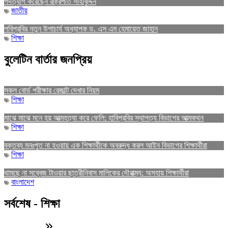
পদত্যাগ করেছেন রাষ্ট্রপতি সাহাবুদ্দিন
জাতীয়
পবিপ্রবির নতুন উপাচার্য অধ্যাপক ড. এস এম হেমায়েত জাহান
শিক্ষা
বুলেটিন বার্তার জনপ্রিয়
সকল বোর্ড পরীক্ষার রেজাল্ট দেখার নিয়ম
শিক্ষা
মাঝে মাঝে মনে হয় আত্মহত্যা করে ফেলি: হাবিপ্রবির স্থাপত্য বিভাগের আত্মকথন
শিক্ষা
বক্তব্য মনঃপুত না হওয়ায় এক শিক্ষার্থীকে অবরুদ্ধ করল আইন বিভাগের শিক্ষার্থীরা
শিক্ষা
থামছে না সব্বেজ টাওয়ার ছাত্রীনিবাস মালিকের দৌরাত্ম্য: অসহায় শিক্ষার্থীরা
বাংলাদেশ
সর্বশেষ - শিক্ষা