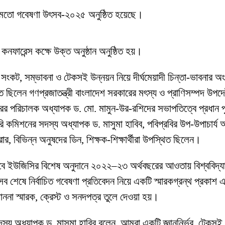
বারের মতো গবেষণা উৎসব-২০২৫ অনুষ্ঠিত হয়েছে।
 কনফারেন্স কক্ষে উক্ত অনুষ্ঠান অনুষ্ঠিত হয়।
, সম্ভাবনা ও টেকসই উন্নয়ন নিয়ে দীর্ঘমেয়াদী চিন্তা-ভাবনার অংশ হিসে
িলেন গণপ্রজাতন্ত্রী বাংলাদেশ সরকারের মৎস্য ও প্রাণিসম্পদ উপদে
সেন্টারের পরিচালক অধ্যাপক ড. মো. মামুন-উর-রশিদের সভাপতিত্বে প্রধান 
জুরি কমিশনের সদস্য অধ্যাপক ড. মাসুমা হাবিব, পবিপ্রবির উপ-উপাচার
ার, বিভিন্ন অনুষদের ডিন, শিক্ষক-শিক্ষার্থীরা উপস্থিত ছিলেন।
সবে ইউজিসির বিশেষ অনুদানে ২০২২–২৩ অর্থবছরের আওতায় বিশ্ববিদ্যালয়ে
 উৎসব শেষে নির্বাচিত গবেষণা প্রতিবেদন নিয়ে একটি স্মারকগ্রন্থ প্র
াননা স্মারক, ক্রেস্ট ও সনদপত্র তুলে দেওয়া হয়।
স্য অধ্যাপক ড. মাসুমা হাবিব বলেন, আমরা একটি জ্ঞাননির্ভর, টেকসই ও ম