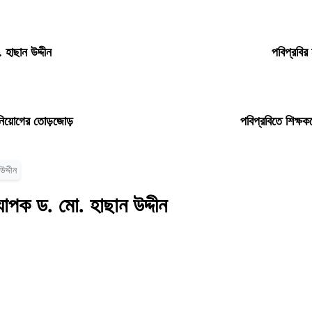
 হাছান উদ্দীন
পবিপ্রবির
ধ নিয়োগের তোড়জোড়
পবিপ্রবিতে শিক্ষক
দ্দীন
যাপক ড. মো. হাছান উদ্দীন