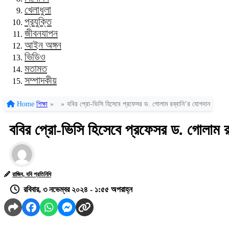
খেলাধুলা
প্রযুক্তি
জীবনযাপন
আইন অঙ্গন
ভিডিও
মতামত
সম্পাদকীয়
Home
শিক্ষা
»
»
ববির প্রো-ভিসি হিসেবে প্রফেসর ড. গোলাম রব্বানি’র যোগদান
ববির প্রো-ভিসি হিসেবে প্রফেসর ড. গোলাম র
রাজিব, ববি প্রতিনিধি
রবিবার, ৩ নভেম্বর ২০২৪ - ১:৫৫ অপরাহ্ন