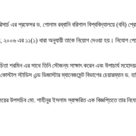
 রিসার্চ এর প্রফেসর ড. গোলাম রব্বানি বরিশাল বিশ্ববিদ্যালয়ে (ববি)
 আইন, ২০০৬ এর ১১(১) ধারা অনুযায়ী তাকে নিয়োগ দেওয়া হয়। নিযোগ পে
 শুচিতা শরমিন এর সাথে তিনি সৌজন্য সাক্ষাৎ করেন এবং উপাচার্য মহোদ
োস্টাল স্টাডিস এন্ড ডিজাস্টার ম্যানেজমেন্ট বিভাগের চেয়ারম্যান ড. 
ন্ত্রণালয়ের উপসচিব মো. শাহীনুর ইসলাম স্বাক্ষরিত এক বিজ্ঞপ্তিতে তার