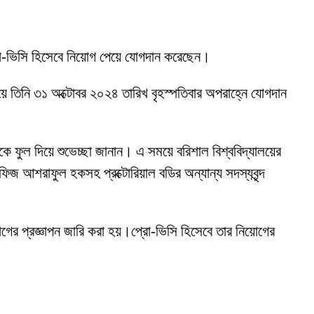
 প্রো-ভিসি হিসেবে নিয়োগ পেয়ে যোগদান করেছেন।
য়ে তিনি ৩১ অক্টোবর ২০২৪ তারিখ বৃহস্পতিবার অপরাহ্নে যোগদান
য়কে ফুল দিয়ে শুভেচ্ছা জানান। এ সময়ে বরিশাল বিশ্ববিদ্যালয়ের
হাফিজ আশরাফুল হকসহ প্রক্টোরিয়াল বডির অন্যান্য সদস্যবৃন্দ
 নিযোগের প্রজ্ঞাপন জারি করা হয়।প্রো-ভিসি হিসেবে তার নিয়োগের