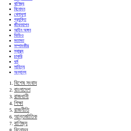
বাণিজ্য
বিনোদন
খেলাধুলা
প্রযুক্তি
জীবনযাপন
আইন অঙ্গন
ভিডিও
মতামত
সম্পাদকীয়
স্বাস্থ্য
চাকরি
ধর্ম
সাহিত্য
অন্যান্য
বিশেষ সংবাদ
বাংলাদেশ
রাজধানী
শিক্ষা
রাজনীতি
আন্তর্জাতিক
বাণিজ্য
বিনোদন