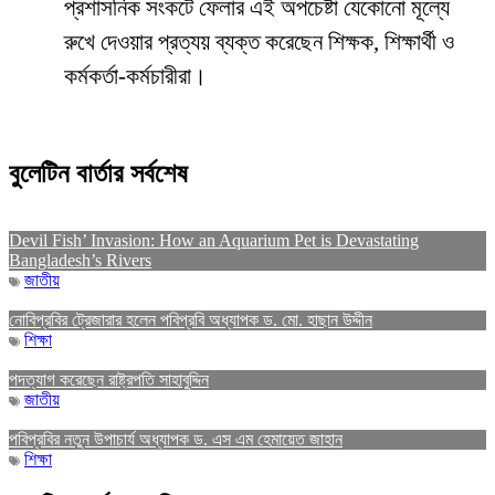
প্রশাসনিক সংকটে ফেলার এই অপচেষ্টা যেকোনো মূল্যে
রুখে দেওয়ার প্রত্যয় ব্যক্ত করেছেন শিক্ষক, শিক্ষার্থী ও
কর্মকর্তা-কর্মচারীরা।
বুলেটিন বার্তার সর্বশেষ
Devil Fish’ Invasion: How an Aquarium Pet is Devastating
Bangladesh’s Rivers
জাতীয়
নোবিপ্রবির ট্রেজারার হলেন পবিপ্রবি অধ্যাপক ড. মো. হাছান উদ্দীন
শিক্ষা
পদত্যাগ করেছেন রাষ্ট্রপতি সাহাবুদ্দিন
জাতীয়
পবিপ্রবির নতুন উপাচার্য অধ্যাপক ড. এস এম হেমায়েত জাহান
শিক্ষা