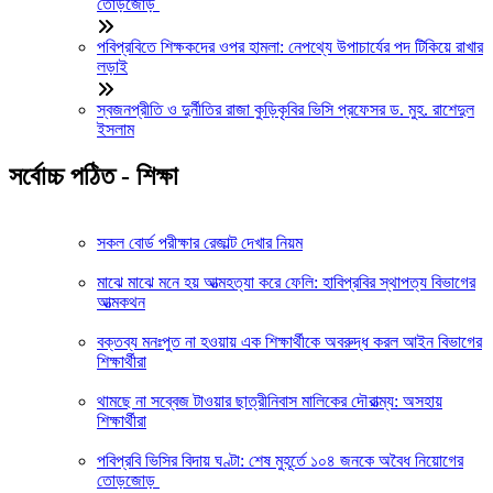
তোড়জোড়
পবিপ্রবিতে শিক্ষকদের ওপর হামলা: নেপথ্যে উপাচার্যের পদ টিকিয়ে রাখার
লড়াই
স্বজনপ্রীতি ও দুর্নীতির রাজা কুড়িকৃবির ভিসি প্রফেসর ড. মুহ. রাশেদুল
ইসলাম
সর্বোচ্চ পঠিত - শিক্ষা
সকল বোর্ড পরীক্ষার রেজাল্ট দেখার নিয়ম
মাঝে মাঝে মনে হয় আত্মহত্যা করে ফেলি: হাবিপ্রবির স্থাপত্য বিভাগের
আত্মকথন
বক্তব্য মনঃপুত না হওয়ায় এক শিক্ষার্থীকে অবরুদ্ধ করল আইন বিভাগের
শিক্ষার্থীরা
থামছে না সব্বেজ টাওয়ার ছাত্রীনিবাস মালিকের দৌরাত্ম্য: অসহায়
শিক্ষার্থীরা
পবিপ্রবি ভিসির বিদায় ঘণ্টা: শেষ মুহূর্তে ১০৪ জনকে অবৈধ নিয়োগের
তোড়জোড়