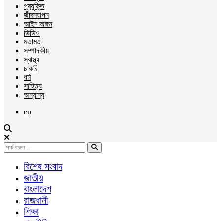
প্রযুক্তি
জীবনযাপন
আইন অঙ্গন
ভিডিও
মতামত
সম্পাদকীয়
স্বাস্থ্য
চাকরি
ধর্ম
সাহিত্য
অন্যান্য
en
বিশেষ সংবাদ
জাতীয়
বাংলাদেশ
রাজধানী
শিক্ষা