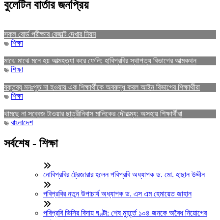
বুলেটিন বার্তার জনপ্রিয়
সকল বোর্ড পরীক্ষার রেজাল্ট দেখার নিয়ম
শিক্ষা
মাঝে মাঝে মনে হয় আত্মহত্যা করে ফেলি: হাবিপ্রবির স্থাপত্য বিভাগের আত্মকথন
শিক্ষা
বক্তব্য মনঃপুত না হওয়ায় এক শিক্ষার্থীকে অবরুদ্ধ করল আইন বিভাগের শিক্ষার্থীরা
শিক্ষা
থামছে না সব্বেজ টাওয়ার ছাত্রীনিবাস মালিকের দৌরাত্ম্য: অসহায় শিক্ষার্থীরা
বাংলাদেশ
সর্বশেষ - শিক্ষা
নোবিপ্রবির ট্রেজারার হলেন পবিপ্রবি অধ্যাপক ড. মো. হাছান উদ্দীন
পবিপ্রবির নতুন উপাচার্য অধ্যাপক ড. এস এম হেমায়েত জাহান
পবিপ্রবি ভিসির বিদায় ঘণ্টা: শেষ মুহূর্তে ১০৪ জনকে অবৈধ নিয়োগের