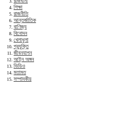
রাজধানী
শিক্ষা
রাজনীতি
আন্তর্জাতিক
বাণিজ্য
বিনোদন
খেলাধুলা
প্রযুক্তি
জীবনযাপন
আইন অঙ্গন
ভিডিও
মতামত
সম্পাদকীয়